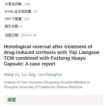
文章访问数:
1491
HTML全文浏览量:
32
PDF下载量:
311
被引次数:
6
出版日期:
2019-11-20
Histological reversal after treatment of
drug-induced cirrhosis with Yiqi Liangxue
TCM combined with Fuzheng Huayu
Capsule: A case report
Wang Yu
,
Lu: Jing
,
Liu ChengHai
Institute of Liver Diseases,Shuguang Hospital Affiliated to
Shanghai University of Traditional Chinese Medicine
摘要