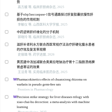
势
高方媛 等, 临床肝胆病杂志, 2025
基于nlrp3asccaspase-1信号通路探讨肝复胶囊抗慢性肝
损伤的作用机制
李敏仪 等, 山西医科大学学报, 2025
中药逆转肝纤维化的分子机制
郭晓玲 等, 临床肝胆病杂志, 2025
滋肝补肾利水方联合西医常规疗法治疗肝硬化腹水患者
的疗效及复发率观察
史俪璐 等, 药学进展, 2026
黄芪建中汤加减联合奥美拉唑钠治疗胃十二指肠溃疡脾
胃虚寒证的效果
王法青 等, 实用临床医药杂志, 2025
Pharmacokinetics effects of chuanxiong rhizoma on
warfarin in pseudo germ-free rats
Frontiers in Pharmacology
Precision strike strategy for liver diseases trilogy with
xiao-chai-hu decoction: a meta-analysis with machine
learning
Phytomedicine, 2025