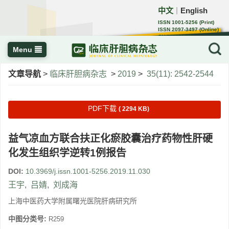
中文
English
｜
ISSN 1001-5256 (Print)
ISSN 2097-3497 (Online)
CN 22-1108/R
Menu
文章导航
>
临床肝胆病杂志
>
2019
>
35(11): 2542-2544
PDF下载
( 2294 KB)
益气凉血方联合扶正化瘀胶囊治疗药物性肝硬
化发生组织学逆转1例报告
DOI:
10.3969/j.issn.1001-5256.2019.11.030
王宇
,
吕婧
,
刘成海
上海中医药大学附属曙光医院肝病研究所
中图分类号:
R259