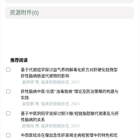
资源附件
(0)
推荐阅读
基于代谢组学探讨益气养阴解毒化瘀方对肝硬化轻微型
肝性脑病肠道代谢物的影响
姜婷婷 等, 临床肝胆病杂志, 2025
肝性脑病中医/壮医“浊毒致病”理论及防治策略的构建与
实践
吴智鹏 等, 临床肝胆病杂志, 2025
基于中医阴阳学说探讨胆汁酸/短链脂肪酸代谢紊乱与肝
性脑病的关系
颜璐怡 等, 临床肝胆病杂志, 2025
中西医结合在慢加急性肝衰竭全病程管理中的特色和优