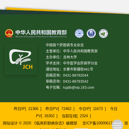
中国首个肝胆病专业杂志
主管单位：中华人民共和国教育部
主办单位：吉林大学
学术支持：中华医学会肝病学分会
通信地址：长春市新疆街461号
投稿咨询：0431-88782044
审稿咨询：0431-88783542
电子信箱：
lcgdb@vip.163.com
昨日IP[
21366
]
昨日PV[
72462
]
今日IP[
11673
]
今日
PV[
26302
]
当前在线[
2324
]
网站设计 © 2020 《临床肝胆病杂志》编辑部
吉ICP备10000617号-1
技