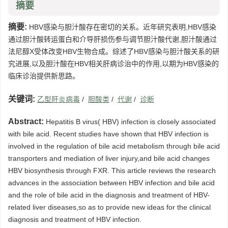
摘要
摘要:
HBV感染与胆汁酸存在密切的关系。近年研究表明,HBV感染
通过胆汁酸转运蛋白和介导肝损伤参与调节胆汁酸代谢,胆汁酸通过
法尼醇X受体改变HBV生物合成。综述了HBV感染与胆汁酸关系的研
究进展,以及胆汁酸在HBV相关肝病诊治中的作用,以期为HBV感染的
临床诊治提供新思路。
关键词:
乙型肝炎病毒
/
胆酸类
/
代谢
/
诊断
Abstract:
Hepatitis B virus( HBV) infection is closely associated
with bile acid. Recent studies have shown that HBV infection is
involved in the regulation of bile acid metabolism through bile acid
transporters and mediation of liver injury,and bile acid changes
HBV biosynthesis through FXR. This article reviews the research
advances in the association between HBV infection and bile acid
and the role of bile acid in the diagnosis and treatment of HBV-
related liver diseases,so as to provide new ideas for the clinical
diagnosis and treatment of HBV infection.