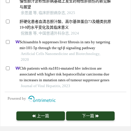
慢性胆汁淤积性肝病基础上发生药物性肝损伤的新见解
与展望
余思邈 等, 临床肝胆病杂志, 2025
肝硬化患者血清总胆汁酸、高尔基体蛋白73及糖类抗原
19-9的水平变化及其临床意义
倪雅惠 等, 中国普通外科杂志, 2024
Schisandrin b suppresses liver fibrosis in rats by targeting
mir-101-5p through the tgf-β signaling pathway
Artificial Cells Nanomedicine and Biotechnology,
2020
Chb patients with rta181t-mutated hbv infection are
associated with higher risk hepatocellular carcinoma due
to increases in mutation rates of tumour suppressor genes
Journal of Viral Hepatitis, 2023
Powered by
上一篇
下一篇