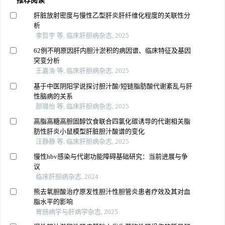
推荐阅读
肝脏放射密度与慢性乙型肝炎肝纤维化程度的关联性分
析
李哲宇 等, 临床肝胆病杂志, 2025
62例不明原因肝内胆汁淤积的病因谱、临床特征及基因
突变分析
王嘉洛 等, 临床肝胆病杂志, 2025
基于中医阴阳学说探讨胆汁酸/短链脂肪酸代谢紊乱与肝
性脑病的关系
颜璐怡 等, 临床肝胆病杂志, 2025
高脂高糖高胆固醇饮食联合四氯化碳诱导的代谢相关脂
肪性肝炎小鼠模型肝脏胆汁酸谱的变化
汪静静 等, 临床肝胆病杂志, 2025
慢性hbv感染与代谢功能障碍基础研究：当前进展与争
议
临床肝胆病杂志, 2024
熊去氧胆酸治疗原发性胆汁性胆管炎患者疗效及其对血
脂水平的影响
胃肠病学与肝病学杂志, 2025