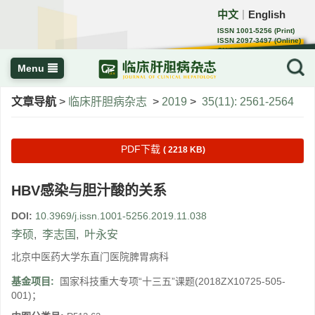
中文
English
｜
ISSN 1001-5256 (Print)
ISSN 2097-3497 (Online)
CN 22-1108/R
Menu
文章导航
>
临床肝胆病杂志
>
2019
>
35(11): 2561-2564
PDF下载
( 2218 KB)
HBV感染与胆汁酸的关系
DOI:
10.3969/j.issn.1001-5256.2019.11.038
李硕
,
李志国
,
叶永安
北京中医药大学东直门医院脾胃病科
基金项目:
国家科技重大专项“十三五”课题(2018ZX10725-505-
001)；