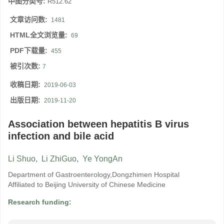
中图分类号:
R512.62
文章访问数:
1481
HTML全文浏览量:
69
PDF下载量:
455
被引次数:
7
收稿日期:
2019-06-03
出版日期:
2019-11-20
Association between hepatitis B virus
infection and bile acid
Li Shuo
,
Li ZhiGuo
,
Ye YongAn
Department of Gastroenterology,Dongzhimen Hospital
Affiliated to Beijing University of Chinese Medicine
Research funding: