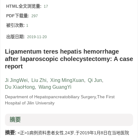
HTML全文浏览量:
17
PDF下载量:
297
被引次数:
1
出版日期:
2019-11-20
Ligamentum teres hepatis hemorrhage
after laparoscopic cholecystectomy: A case
report
Ji JingWei
,
Liu Zhi
,
Xing MingXuan
,
Qi Jun
,
Du XiaoHong
,
Wang GuangYi
Department of Hepatopancreatobiliary Surgery,The First
Hospital of Jilin University
摘要
摘要:
<正>1病例资料患者女性,24岁,于2019年1月8日在当地医院