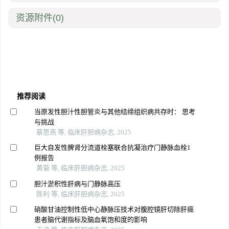
资源附件
(0)
推荐阅读
当原发性胆汁性胆管炎与其他结缔组织病共存时： 思考
与挑战
蔡思燕 等, 临床肝胆病杂志, 2025
巨大自发性脾肾分流道栓塞联合抗凝治疗门静脉血栓1
例报告
黄菊 等, 临床肝胆病杂志, 2025
胆汁淤积性肝病与门静脉高压
陈利 等, 临床肝胆病杂志, 2025
硝酸甘油控制性低中心静脉压技术对腹腔镜肝切除肝癌
患者脑代谢指标及脑血氧饱和度的影响