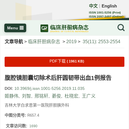
中文
English
｜
ISSN 1001-5256 (Print)
ISSN 2097-3497 (Online)
CN 22-1108/R
Menu
文章导航
>
临床肝胆病杂志
>
2019
>
35(11): 2553-2554
PDF下载
( 1961 KB)
腹腔镜胆囊切除术后肝圆韧带出血1例报告
DOI:
10.3969/j.issn.1001-5256.2019.11.035
姬静伟
,
刘智
,
邢铭轩
,
綦俊
,
杜晓宏
,
王广义
吉林大学白求恩第一医院肝胆胰外科
中图分类号:
R657.4
文章访问数:
1690