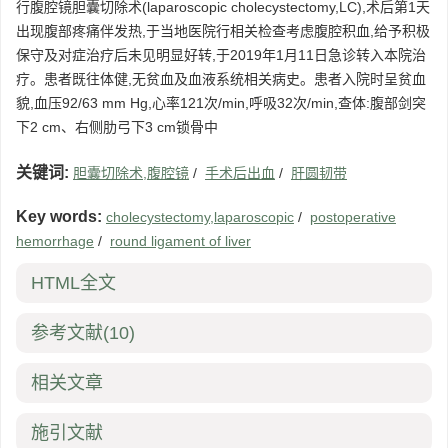
行腹腔镜胆囊切除术(laparoscopic cholecystectomy,LC),术后第1天
出现腹部疼痛伴发热,于当地医院行相关检查考虑腹腔积血,给予积极
保守及对症治疗后未见明显好转,于2019年1月11日急诊转入本院治
疗。患者既往体健,无贫血及血液系统相关病史。患者入院时呈贫血
貌,血压92/63 mm Hg,心率121次/min,呼吸32次/min,查体:腹部剑突
下2 cm、右侧肋弓下3 cm锁骨中
关键词:
胆囊切除术,腹腔镜
/
手术后出血
/
肝圆韧带
Key words:
cholecystectomy,laparoscopic
/
postoperative
hemorrhage
/
round ligament of liver
HTML全文
参考文献
(10)
相关文章
施引文献