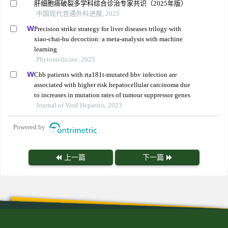
肝细胞癌破裂多学科综合诊治专家共识（2025年版）
中国现代普通外科进展, 2025
Precision strike strategy for liver diseases trilogy with
xiao-chai-hu decoction: a meta-analysis with machine
learning
Phytomedicine, 2025
Chb patients with rta181t-mutated hbv infection are
associated with higher risk hepatocellular carcinoma due
to increases in mutation rates of tumour suppressor genes
Journal of Viral Hepatitis, 2023
Powered by
上一篇
下一篇