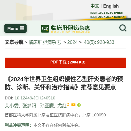
中文
English
｜
ISSN 1001-5256 (Print)
ISSN 2097-3497 (Online)
CN 22-1108/R
Menu
文章导航
>
临床肝胆病杂志
>
2024
>
40(5): 928-933
PDF下载
( 2084 KB)
《2024年世界卫生组织慢性乙型肝炎患者的预
防、诊断、关怀和治疗指南》推荐意见要点
DOI:
10.12449/JCH240510
,
,
艾小委
,
张梦阳
,
孙亚朦
,
尤红
首都医科大学附属北京友谊医院肝病中心，北京 100050
利益冲突声明：
本文不存在任何利益冲突。