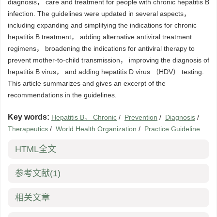
diagnosis， care and treatment for people with chronic hepatitis B
infection. The guidelines were updated in several aspects，
including expanding and simplifying the indications for chronic
hepatitis B treatment， adding alternative antiviral treatment
regimens， broadening the indications for antiviral therapy to
prevent mother-to-child transmission， improving the diagnosis of
hepatitis B virus， and adding hepatitis D virus （HDV） testing.
This article summarizes and gives an excerpt of the
recommendations in the guidelines.
Key words:
Hepatitis B， Chronic
/
Prevention
/
Diagnosis
/
Therapeutics
/
World Health Organization
/
Practice Guideline
HTML全文
参考文献
(1)
相关文章