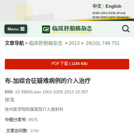
中文
English
｜
ISSN 1001-5256 (Print)
ISSN 2097-3497 (Online)
CN 22-1108/R
Menu
文章导航
>
临床肝胆病杂志
>
2013
>
29(10): 748-751
PDF下载
( 1185 KB)
布-加综合征疑难病例的介入治疗
DOI:
10.3969/j.issn.1001-5256.2013.10.007
徐浩
徐州医学院附属医院介入放射科
中图分类号:
R575
文章访问数:
3793