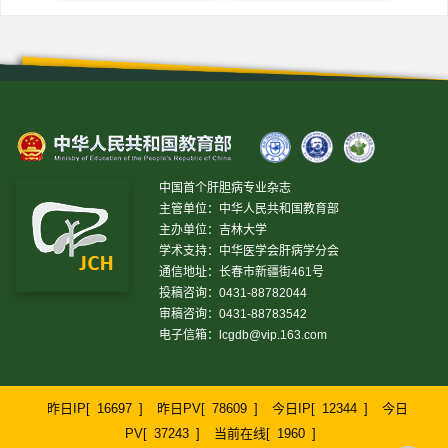
中国首个肝胆病专业杂志
主管单位：中华人民共和国教育部
主办单位：吉林大学
学术支持：中华医学会肝病学分会
通信地址：长春市新疆街461号
投稿咨询：0431-88782044
审稿咨询：0431-88783542
电子信箱：
lcgdb@vip.163.com
昨日IP[
16697
]
昨日PV[
78609
]
今日IP[
12344
]
今日
PV[
37243
]
当前在线[
1960
]