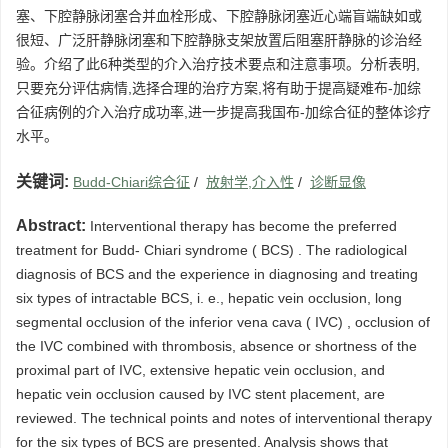
塞、下腔静脉闭塞合并血栓形成、下腔静脉闭塞近心端盲端缺如或
很短、广泛肝静脉闭塞和下腔静脉支架放置后阻塞肝静脉的诊治经
验。介绍了此6种类型的介入治疗技术要点和注意事项。分析表明,
只要充分评估病情,选择合理的治疗方案,将有助于提高疑难布-加综
合征病例的介入治疗成功率,进一步提高我国布-加综合征的整体诊疗
水平。
关键词:
Budd-Chiari综合征
/
放射学,介入性
/
诊断显像
Abstract:
Interventional therapy has become the preferred
treatment for Budd- Chiari syndrome ( BCS) . The radiological
diagnosis of BCS and the experience in diagnosing and treating
six types of intractable BCS, i. e., hepatic vein occlusion, long
segmental occlusion of the inferior vena cava ( IVC) , occlusion of
the IVC combined with thrombosis, absence or shortness of the
proximal part of IVC, extensive hepatic vein occlusion, and
hepatic vein occlusion caused by IVC stent placement, are
reviewed. The technical points and notes of interventional therapy
for the six types of BCS are presented. Analysis shows that