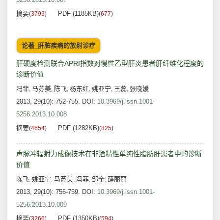
摘要
PDF (1185KB)
(
3793
)
(
677
)
论著_肝脏疾病的放射诊疗
肝硬度检测联合APRI指数对慢性乙型肝炎患者肝纤维化程度的
诊断价值
冯菲
马苏美
陈飞
杨东红
姚亚宁
王蕊
张晓媛
,
,
,
,
,
,
2013, 29(10): 752-755.
DOI:
10.3969/j.issn.1001-
5256.2013.10.008
摘要
PDF (1282KB)
(
4654
)
(
825
)
声脉冲辐射力成像技术在非酒精性单纯性脂肪肝患者中的诊断
价值
陈飞
姚亚宁
马苏美
冯菲
邹全
薛丽丽
,
,
,
,
,
2013, 29(10): 756-759.
DOI:
10.3969/j.issn.1001-
5256.2013.10.009
摘要
PDF (1350KB)
(
3266
)
(
594
)