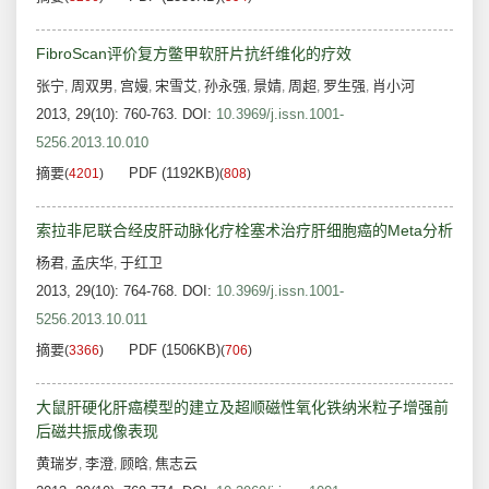
FibroScan评价复方鳖甲软肝片抗纤维化的疗效
张宁
周双男
宫嫚
宋雪艾
孙永强
景婧
周超
罗生强
肖小河
,
,
,
,
,
,
,
,
2013, 29(10): 760-763.
DOI:
10.3969/j.issn.1001-
5256.2013.10.010
摘要
PDF (1192KB)
(
4201
)
(
808
)
索拉非尼联合经皮肝动脉化疗栓塞术治疗肝细胞癌的Meta分析
杨君
孟庆华
于红卫
,
,
2013, 29(10): 764-768.
DOI:
10.3969/j.issn.1001-
5256.2013.10.011
摘要
PDF (1506KB)
(
3366
)
(
706
)
大鼠肝硬化肝癌模型的建立及超顺磁性氧化铁纳米粒子增强前
后磁共振成像表现
黄瑞岁
李澄
顾晗
焦志云
,
,
,