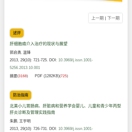
上一期
|
下一期
述评
肝细胞癌介入治疗的现状与展望
郭启勇
温锋
,
2013, 29(10): 721-725.
DOI:
10.3969/j.issn.1001-
5256.2013.10.001
摘要
PDF (1282KB)
(
3168
)
(
725
)
防治指南
北美小儿胃肠病、肝脏病和营养学会婴儿、儿童和青少年丙型
肝炎诊断及管理实践指南
朱鹏
王宇明
,
2013, 29(10): 726-731.
DOI:
10.3969/j.issn.1001-