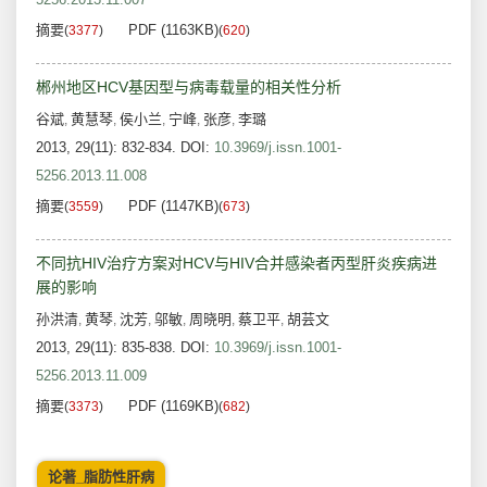
摘要
PDF (1163KB)
(
3377
)
(
620
)
郴州地区HCV基因型与病毒载量的相关性分析
谷斌
黄慧琴
侯小兰
宁峰
张彦
李璐
,
,
,
,
,
2013, 29(11): 832-834.
DOI:
10.3969/j.issn.1001-
5256.2013.11.008
摘要
PDF (1147KB)
(
3559
)
(
673
)
不同抗HIV治疗方案对HCV与HIV合并感染者丙型肝炎疾病进
展的影响
孙洪清
黄琴
沈芳
邬敏
周晓明
蔡卫平
胡芸文
,
,
,
,
,
,
2013, 29(11): 835-838.
DOI:
10.3969/j.issn.1001-
5256.2013.11.009
摘要
PDF (1169KB)
(
3373
)
(
682
)
论著_脂肪性肝病