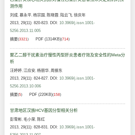
测作用
刘成
慕永平
杨宗国
陈晓蓉
陆云飞
徐庆年
,
,
,
,
,
2013, 29(11): 820-823.
DOI:
10.3969/j.issn.1001-
5256.2013.11.005
摘要
PDF (1314KB)
(
3321
)
(
714
)
聚乙二醇干扰素治疗慢性丙型肝炎患者疗效及安全性的Meta分
析
汪婷婷
江应安
杨丽华
周振东
,
,
,
2013, 29(11): 824-827.
DOI:
10.3969/j.issn.1001-
5256.2013.10.006
摘要
PDF (220KB)
(
5
)
(
158
)
甘肃地区汉族HCV基因分型相关分析
彭雪彬
毛小荣
陈红
,
,
2013, 29(11): 828-831.
DOI:
10.3969/j.issn.1001-
5256.2013.11.007