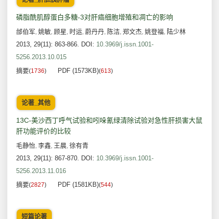
磷脂酰肌醇蛋白多糖-3对肝癌细胞增殖和凋亡的影响
邰伯军
姚敏
顾星
时运
蔚丹丹
陈洁
郑文杰
姚登福
陆少林
,
,
,
,
,
,
,
,
2013, 29(11): 863-866.
DOI:
10.3969/j.issn.1001-
5256.2013.10.015
摘要
PDF (1573KB)
(
1736
)
(
613
)
论著_其他
13C-美沙西丁呼气试验和吲哚氰绿清除试验对急性肝损害大鼠
肝功能评价的比较
毛静怡
李鑫
王晨
徐有青
,
,
,
2013, 29(11): 867-870.
DOI:
10.3969/j.issn.1001-
5256.2013.11.016
摘要
PDF (1581KB)
(
2827
)
(
544
)
短篇论著