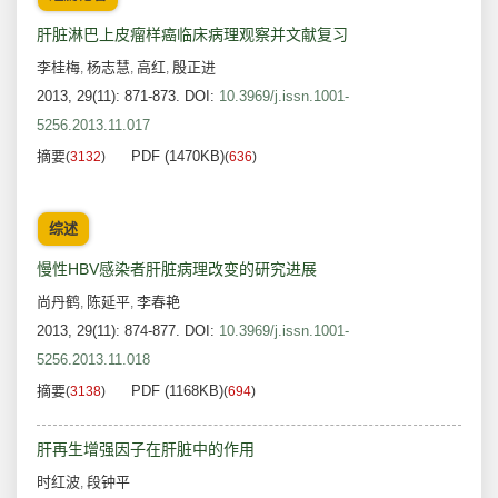
肝脏淋巴上皮瘤样癌临床病理观察并文献复习
李桂梅
杨志慧
高红
殷正进
,
,
,
2013, 29(11): 871-873.
DOI:
10.3969/j.issn.1001-
5256.2013.11.017
摘要
PDF (1470KB)
(
3132
)
(
636
)
综述
慢性HBV感染者肝脏病理改变的研究进展
尚丹鹤
陈延平
李春艳
,
,
2013, 29(11): 874-877.
DOI:
10.3969/j.issn.1001-
5256.2013.11.018
摘要
PDF (1168KB)
(
3138
)
(
694
)
肝再生增强因子在肝脏中的作用
时红波
段钟平
,