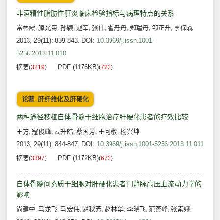
非酒精性脂肪性肝炎临床检验指标与病理特点的关系
常彬霞
滕光菊
孙颖
赵军
张伟
霍丹丹
郑瑞丹
邹正升
李保森
,
,
,
,
,
,
,
,
2013, 29(11): 839-843.
DOI:
10.3969/j.issn.1001-
5256.2013.11.010
摘要
PDF (1176KB)
(
3219
)
(
723
)
论著_肝纤维化及肝硬化
两种途径移植自体骨髓干细胞治疗肝硬化患者的疗效比较
王方
寇俊峰
云升皓
蔡国芳
王可敬
杨兴坤
,
,
,
,
,
2013, 29(11): 844-847.
DOI:
10.3969/j.issn.1001-5256.2013.11.011
摘要
PDF (1172KB)
(
3397
)
(
673
)
自体骨髓间充质干细胞对肝硬化患者门静脉高压血流动力学的
影响
尚建中
马龙飞
马宏伟
赵秋芳
赵林华
李晓飞
范燕峰
张素娥
,
,
,
,
,
,
,