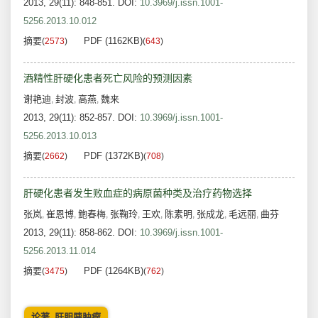
2013, 29(11): 848-851.
DOI:
10.3969/j.issn.1001-
5256.2013.10.012
摘要
PDF (1162KB)
(
2573
)
(
643
)
酒精性肝硬化患者死亡风险的预测因素
谢艳迪
封波
高燕
魏来
,
,
,
2013, 29(11): 852-857.
DOI:
10.3969/j.issn.1001-
5256.2013.10.013
摘要
PDF (1372KB)
(
2662
)
(
708
)
肝硬化患者发生败血症的病原菌种类及治疗药物选择
张岚
崔恩博
鲍春梅
张鞠玲
王欢
陈素明
张成龙
毛远丽
曲芬
,
,
,
,
,
,
,
,
2013, 29(11): 858-862.
DOI:
10.3969/j.issn.1001-
5256.2013.11.014
摘要
PDF (1264KB)
(
3475
)
(
762
)
论著_肝胆胰肿瘤