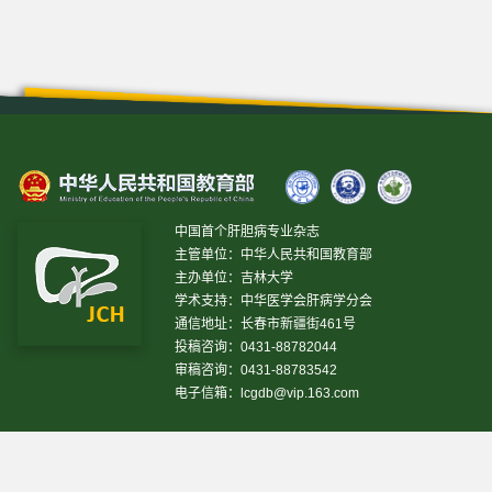
中国首个肝胆病专业杂志
主管单位：中华人民共和国教育部
主办单位：吉林大学
学术支持：中华医学会肝病学分会
通信地址：长春市新疆街461号
投稿咨询：0431-88782044
审稿咨询：0431-88783542
电子信箱：
lcgdb@vip.163.com
昨日IP[
16697
]
昨日PV[
78609
]
今日IP[
7062
]
今日PV[
28996
]