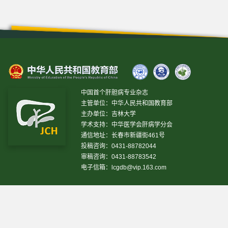
中国首个肝胆病专业杂志
主管单位：中华人民共和国教育部
主办单位：吉林大学
学术支持：中华医学会肝病学分会
通信地址：长春市新疆街461号
投稿咨询：0431-88782044
审稿咨询：0431-88783542
电子信箱：
lcgdb@vip.163.com
昨日IP[
16697
]
昨日PV[
78609
]
今日IP[
7062
]
今日PV[
28996
]
当前在线[
1874
]