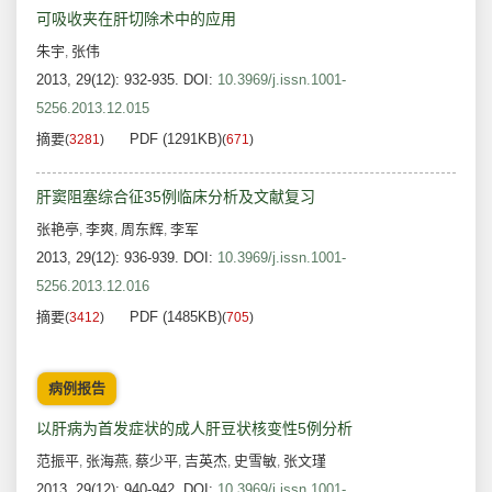
可吸收夹在肝切除术中的应用
朱宇
张伟
,
2013, 29(12): 932-935.
DOI:
10.3969/j.issn.1001-
5256.2013.12.015
摘要
PDF (1291KB)
(
3281
)
(
671
)
肝窦阻塞综合征35例临床分析及文献复习
张艳亭
李爽
周东辉
李军
,
,
,
2013, 29(12): 936-939.
DOI:
10.3969/j.issn.1001-
5256.2013.12.016
摘要
PDF (1485KB)
(
3412
)
(
705
)
病例报告
以肝病为首发症状的成人肝豆状核变性5例分析
范振平
张海燕
蔡少平
吉英杰
史雪敏
张文瑾
,
,
,
,
,
2013, 29(12): 940-942.
DOI:
10.3969/j.issn.1001-