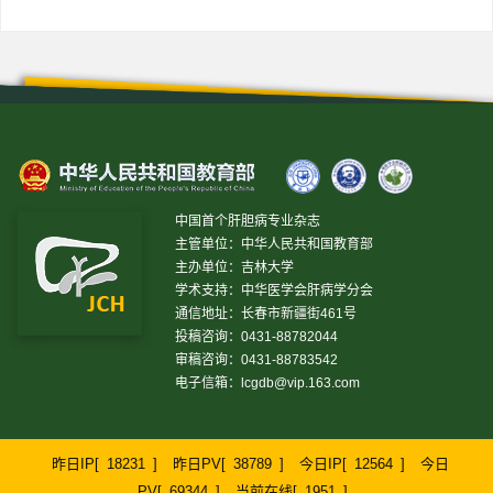
中国首个肝胆病专业杂志
主管单位：中华人民共和国教育部
主办单位：吉林大学
学术支持：中华医学会肝病学分会
通信地址：长春市新疆街461号
投稿咨询：0431-88782044
审稿咨询：0431-88783542
电子信箱：
lcgdb@vip.163.com
昨日IP[
18231
]
昨日PV[
38789
]
今日IP[
12564
]
今日
PV[
69344
]
当前在线[
1951
]