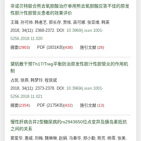
非诺贝特联合熊去氧胆酸治疗单用熊去氧胆酸应答不佳的原发
性胆汁性胆管炎患者的效果评价
王璐
孙可帅
韩者艺
郭长存
贾桂
高可娜
张亚维
韩英
,
,
,
,
,
,
,
2018, 34(11): 2368-2372.
DOI:
10.3969/j.issn.1001-
5256.2018.11.020
摘要
PDF (1831KB)
施引文献
(
2903
)
(
438
)
(
26
)
黛矾散干预Th17/Treg平衡防治原发性胆汁性胆管炎的作用机
制
占凯
徐燕
韩梦玲
程良斌
,
,
,
2018, 34(11): 2373-2378.
DOI:
10.3969/j.issn.1001-
5256.2018.11.021
摘要
PDF (2175KB)
施引文献
(
2354
)
(
432
)
(
13
)
慢性肝病合并2型糖尿病的rs2943650位点变异及胰岛素抵抗
之间的关系
窦爱华
惠威
刘梅
魏琳琳
赵娟
马春华
郑小勤
熊芳
杨雪
张美
,
,
,
,
,
,
,
,
,
,