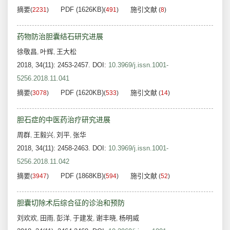
摘要
PDF (1626KB)
施引文献
(
2231
)
(
491
)
(
8
)
药物防治胆囊结石研究进展
徐敬昌
叶辉
王大松
,
,
2018, 34(11): 2453-2457.
DOI:
10.3969/j.issn.1001-
5256.2018.11.041
摘要
PDF (1620KB)
施引文献
(
3078
)
(
533
)
(
14
)
胆石症的中医药治疗研究进展
周群
王毅兴
刘平
张华
,
,
,
2018, 34(11): 2458-2463.
DOI:
10.3969/j.issn.1001-
5256.2018.11.042
摘要
PDF (1868KB)
施引文献
(
3947
)
(
594
)
(
52
)
胆囊切除术后综合征的诊治和预防
刘欢欢
田雨
彭洋
于建发
谢丰晓
杨明威
,
,
,
,
,