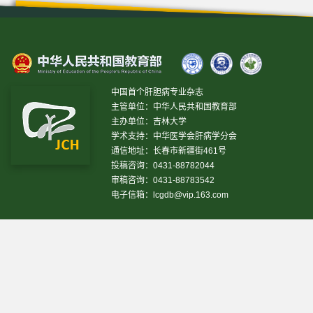
中国首个肝胆病专业杂志
主管单位：中华人民共和国教育部
主办单位：吉林大学
学术支持：中华医学会肝病学分会
通信地址：长春市新疆街461号
投稿咨询：0431-88782044
审稿咨询：0431-88783542
电子信箱：
lcgdb@vip.163.com
昨日IP[
21366
]
昨日PV[
72462
]
今日IP[
8272
]
今日PV[
25108
]
当前在线[
1840
]
网站设计 © 2020 《临床肝胆病杂志》编辑部
吉ICP备10000617号-1
技
术支持:
仁和软件