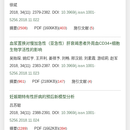
徐斌
2018, 34(11): 2379-2382.
DOI:
10.3969/j.issn.1001-
5256.2018.11.022
摘要
PDF (1606KB)
施引文献
(
2508
)
(
403
)
(
5
)
血浆置换对慢加急性（亚急性）肝衰竭患者外周血CD34+细胞
生物学活性的影响
吴贻琛
姚红宇
王开利
姜祺予
刘畅
邢汉前
刘素霞
游绍莉
赵军
,
,
,
,
,
,
,
,
2018, 34(11): 2383-2387.
DOI:
10.3969/j.issn.1001-
5256.2018.11.023
摘要
PDF (2180KB)
施引文献
(
961
)
(
147
)
(
4
)
妊娠期特有性肝病的预后新模型分析
吕苏聪
2018, 34(11): 2388-2391.
DOI:
10.3969/j.issn.1001-
5256.2018.11.024
摘要
PDF (1662KB)
(
2289
)
(
394
)