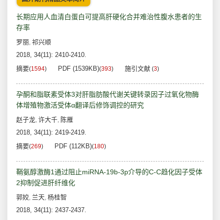
长期应用人血清白蛋白可提高肝硬化合并难治性腹水患者的生
存率
罗丽
祁兴顺
,
2018, 34(11): 2410-2410.
摘要
PDF (1539KB)
施引文献
(
1594
)
(
393
)
(
3
)
孕酮和脂联素受体3对肝脂肪酸代谢关键转录因子过氧化物酶
体增殖物激活受体α翻译后修饰调控的研究
赵子龙
许大千
陈雁
,
,
2018, 34(11): 2419-2419.
摘要
PDF (112KB)
(
269
)
(
180
)
鞘氨醇激酶1通过阻止miRNA-19b-3p介导的C-C趋化因子受体
2抑制促进肝纤维化
郭姣
兰天
杨桂智
,
,
2018, 34(11): 2437-2437.