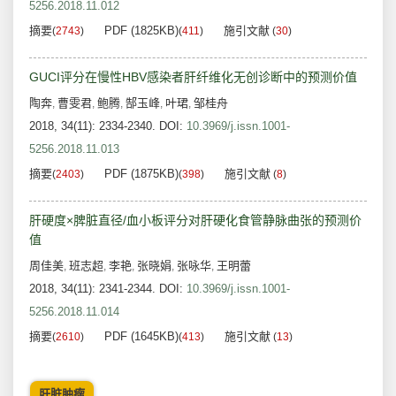
5256.2018.11.012
摘要
PDF (1825KB)
施引文献
(
2743
)
(
411
)
(
30
)
GUCI评分在慢性HBV感染者肝纤维化无创诊断中的预测价值
陶奔
曹雯君
鲍腾
郜玉峰
叶珺
邹桂舟
,
,
,
,
,
2018, 34(11): 2334-2340.
DOI:
10.3969/j.issn.1001-
5256.2018.11.013
摘要
PDF (1875KB)
施引文献
(
2403
)
(
398
)
(
8
)
肝硬度×脾脏直径/血小板评分对肝硬化食管静脉曲张的预测价
值
周佳美
班志超
李艳
张晓娟
张咏华
王明蕾
,
,
,
,
,
2018, 34(11): 2341-2344.
DOI:
10.3969/j.issn.1001-
5256.2018.11.014
摘要
PDF (1645KB)
施引文献
(
2610
)
(
413
)
(
13
)
肝脏肿瘤