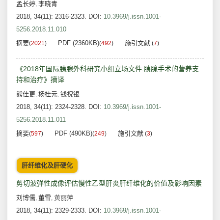
孟长婷
李晓青
,
2018, 34(11): 2316-2323.
DOI:
10.3969/j.issn.1001-
5256.2018.11.010
摘要
PDF (2360KB)
施引文献
(
2021
)
(
492
)
(
7
)
《2018年国际胰腺外科研究小组立场文件:胰腺手术的营养支
持和治疗》摘译
熊佳更
杨桂元
钱祝银
,
,
2018, 34(11): 2324-2328.
DOI:
10.3969/j.issn.1001-
5256.2018.11.011
摘要
PDF (490KB)
施引文献
(
597
)
(
249
)
(
3
)
肝纤维化及肝硬化
剪切波弹性成像评估慢性乙型肝炎肝纤维化的价值及影响因素
刘博儒
董雪
黄丽萍
,
,
2018, 34(11): 2329-2333.
DOI:
10.3969/j.issn.1001-