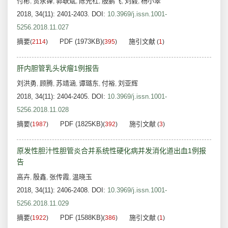
付彬
贺永锋
郭联斌
陈先社
殷鹏飞
刘毅
杨小翠
,
,
,
,
,
,
2018, 34(11): 2401-2403.
DOI:
10.3969/j.issn.1001-
5256.2018.11.027
摘要
PDF (1973KB)
施引文献
(
2114
)
(
395
)
(
1
)
肝内胆管乳头状瘤1例报告
刘洪勇
顾腾
苏靖涵
谭璐东
付裕
刘亚辉
,
,
,
,
,
2018, 34(11): 2404-2405.
DOI:
10.3969/j.issn.1001-
5256.2018.11.028
摘要
PDF (1825KB)
施引文献
(
1987
)
(
392
)
(
3
)
原发性胆汁性胆管炎合并系统性硬化病并发消化道出血1例报
告
高卉
殷鑫
张传霞
温晓玉
,
,
,
2018, 34(11): 2406-2408.
DOI:
10.3969/j.issn.1001-
5256.2018.11.029
摘要
PDF (1588KB)
施引文献
(
1922
)
(
386
)
(
1
)