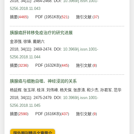
2018, 34(11): 2464-2468.
DOI:
10.3969/j.issn.1001-
5256.2018.11.043
摘要
PDF (1951KB)
施引文献
(
4465
)
(
521
)
(
37
)
胰腺癌肝转移免疫治疗的研究进展
金添强
徐锋
戴朝六
,
,
2018, 34(11): 2469-2474.
DOI:
10.3969/j.issn.1001-
5256.2018.11.044
摘要
PDF (1632KB)
施引文献
(
3236
)
(
445
)
(
8
)
胰腺癌与细胞自噬、神经浸润的关系
杨延辉
张玉祥
桂洋
刘伟峰
杨天保
张彦涛
和少杰
孙君军
范华
,
,
,
,
,
,
,
,
2018, 34(11): 2475-2479.
DOI:
10.3969/j.issn.1001-
5256.2018.11.045
摘要
PDF (1616KB)
施引文献
(
2590
)
(
437
)
(
9
)
国外期刊精品文章简介