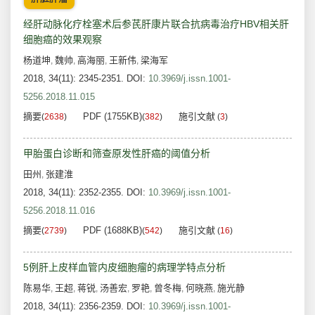
经肝动脉化疗栓塞术后参芪肝康片联合抗病毒治疗HBV相关肝
细胞癌的效果观察
杨道坤
魏帅
高海丽
王新伟
梁海军
,
,
,
,
2018, 34(11): 2345-2351.
DOI:
10.3969/j.issn.1001-
5256.2018.11.015
摘要
PDF (1755KB)
施引文献
(
2638
)
(
382
)
(
3
)
甲胎蛋白诊断和筛查原发性肝癌的阈值分析
田州
张建淮
,
2018, 34(11): 2352-2355.
DOI:
10.3969/j.issn.1001-
5256.2018.11.016
摘要
PDF (1688KB)
施引文献
(
2739
)
(
542
)
(
16
)
5例肝上皮样血管内皮细胞瘤的病理学特点分析
陈易华
王超
蒋锐
汤善宏
罗艳
曾冬梅
何晓燕
施光静
,
,
,
,
,
,
,
2018, 34(11): 2356-2359.
DOI:
10.3969/j.issn.1001-