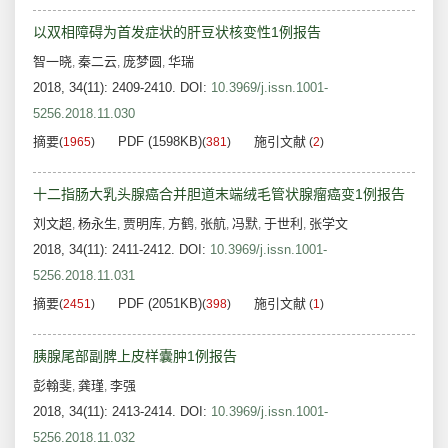
以双相障碍为首发症状的肝豆状核变性1例报告
智一晓
秦二云
庞梦圆
华瑞
,
,
,
2018, 34(11): 2409-2410.
DOI:
10.3969/j.issn.1001-
5256.2018.11.030
摘要
PDF (1598KB)
施引文献
(
1965
)
(
381
)
(
2
)
十二指肠大乳头腺癌合并胆道末端绒毛管状腺瘤癌变1例报告
刘文超
杨永生
贾明库
方鹤
张航
冯默
于世利
张学文
,
,
,
,
,
,
,
2018, 34(11): 2411-2412.
DOI:
10.3969/j.issn.1001-
5256.2018.11.031
摘要
PDF (2051KB)
施引文献
(
2451
)
(
398
)
(
1
)
胰腺尾部副脾上皮样囊肿1例报告
彭翰斐
龚瑾
李强
,
,
2018, 34(11): 2413-2414.
DOI:
10.3969/j.issn.1001-
5256.2018.11.032