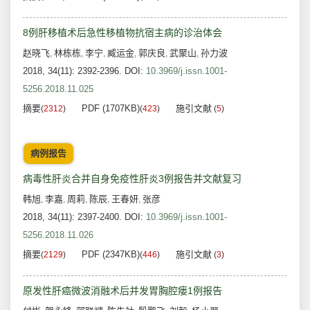
8例肝移植术后急性移植物抗宿主病的诊治体会
赵晓飞
林栋栋
李宁
臧运金
郭庆良
武聚山
孙力波
,
,
,
,
,
,
2018, 34(11): 2392-2396.
DOI:
10.3969/j.issn.1001-
5256.2018.11.025
摘要
PDF (1707KB)
施引文献
(
2312
)
(
423
)
(
5
)
病例报告
病毒性肝炎合并自身免疫性肝炎3例报告并文献复习
韩旭
李嘉
周莉
陈辰
王春妍
张彦
,
,
,
,
,
2018, 34(11): 2397-2400.
DOI:
10.3969/j.issn.1001-
5256.2018.11.026
摘要
PDF (2347KB)
施引文献
(
2129
)
(
446
)
(
3
)
原发性肝癌微波消融术后并发胃胸腔瘘1例报告