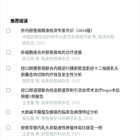
推荐阅读
肝内胆管癌精准检测专家共识（2024版）
中国抗癌协会肝癌专业委员会病理学组 等, 临床肝胆
病杂志, 2025
肝细胞癌合并胆管癌栓的诊疗进展
郭玉祥 等, 临床肝胆病杂志, 2025
经口胆胰管镜联合内镜逆行胰胆管造影经十二指肠乳头
胆囊息肉切除的疗效及安全性分析
陶丽莹 等, 临床肝胆病杂志, 2025
经口胆道镜联合经皮胆道穿刺引流会师术治疗beger术后
胆瘘1例报告
王语馨 等, 临床肝胆病杂志, 2025
大肠扁平腺瘤及腺癌的临床及病理特征分析
吴白馨 等, 胃肠病学与肝病学杂志, 2024
胆管导管内乳头状黏液性肿瘤伴局灶癌变一例
王家亮 等, 肝胆胰外科杂志, 2025