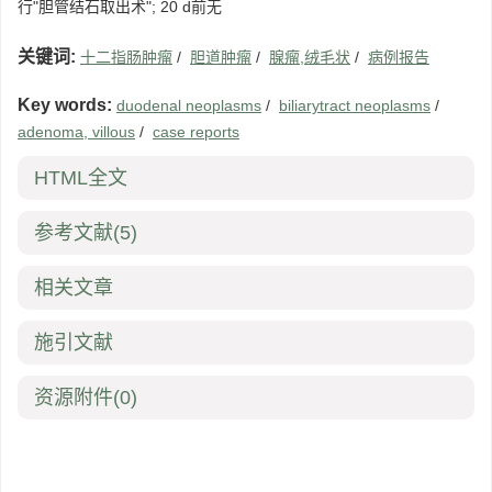
行"胆管结石取出术"; 20 d前无
关键词:
十二指肠肿瘤
/
胆道肿瘤
/
腺瘤,绒毛状
/
病例报告
Key words:
duodenal neoplasms
/
biliarytract neoplasms
/
adenoma, villous
/
case reports
HTML全文
参考文献
(5)
相关文章
施引文献
资源附件
(0)