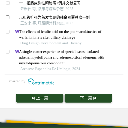
十二指肠成熟性畸胎瘤1例并文献复习
朱雅仪 等, 临床与病理杂志, 2025
以胆管扩张为首发表现的残余胆囊肿瘤一例
王安来 等, 肝胆胰外科杂志, 2025
The effects of ferulic acid on the pharmacokinetics of
warfarin in rats after biliary drainage
Drug Design Development and Therapy
A single center experience of special cases: isolated
adrenal myelolipoma and adrenocortical adenoma with
myelolipomatous component
Archivos Espanoles De Urologia, 2024
Powered by
上一篇
下一篇