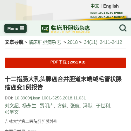
中文
English
｜
ISSN 1001-5256 (Print)
ISSN 2097-3497 (Online)
CN 22-1108/R
Menu
文章导航
>
临床肝胆病杂志
>
2018
>
34(11): 2411-2412
PDF下载
( 2051 KB)
十二指肠大乳头腺癌合并胆道末端绒毛管状腺
瘤癌变1例报告
DOI:
10.3969/j.issn.1001-5256.2018.11.031
刘文超
,
杨永生
,
贾明库
,
方鹤
,
张航
,
冯默
,
于世利
,
张学文
吉林大学第二医院肝胆胰外科