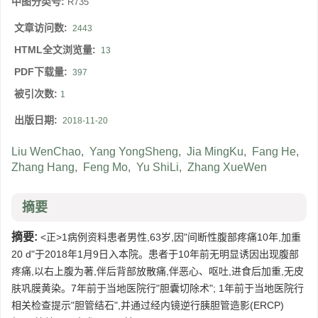
中图分类号:
R735
文章访问数:
2443
HTML全文浏览量:
13
PDF下载量:
397
被引次数:
1
出版日期:
2018-11-20
Liu WenChao
,
Yang YongSheng
,
Jia MingKu
,
Fang He
,
Zhang Hang
,
Feng Mo
,
Yu ShiLi
,
Zhang XueWen
摘要
摘要:
<正>1病例资料患者男性,63岁,因"间断性腹部疼痛10年,加重
20 d"于2018年1月9日入本院。患者于10年前无明显诱因出现腹部
疼痛,以右上腹为著,伴后背部放散痛,伴恶心、呕吐,进食后加重,无皮
肤巩膜黄染。7年前于当地医院行"胆囊切除术"; 1年前于当地医院行
相关检查提示"胆管结石",并通过经内镜逆行胰胆管造影(ERCP)