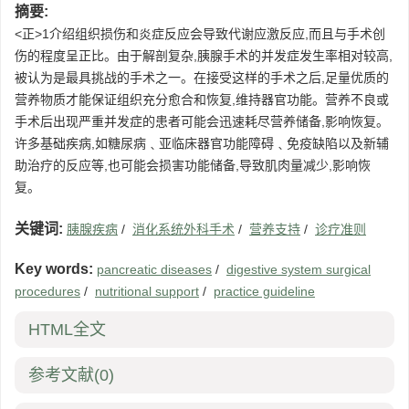
摘要:
<正>1介绍组织损伤和炎症反应会导致代谢应激反应,而且与手术创
伤的程度呈正比。由于解剖复杂,胰腺手术的并发症发生率相对较高,
被认为是最具挑战的手术之一。在接受这样的手术之后,足量优质的
营养物质才能保证组织充分愈合和恢复,维持器官功能。营养不良或
手术后出现严重并发症的患者可能会迅速耗尽营养储备,影响恢复。
许多基础疾病,如糖尿病﹑亚临床器官功能障碍﹑免疫缺陷以及新辅
助治疗的反应等,也可能会损害功能储备,导致肌肉量减少,影响恢
复。
关键词:
胰腺疾病
/
消化系统外科手术
/
营养支持
/
诊疗准则
Key words:
pancreatic diseases
/
digestive system surgical
procedures
/
nutritional support
/
practice guideline
HTML全文
参考文献
(0)