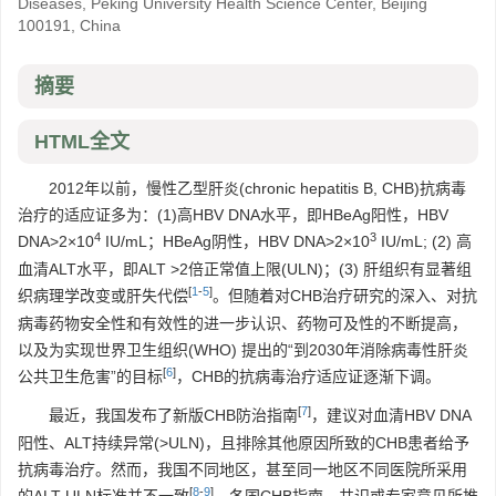
Diseases, Peking University Health Science Center, Beijing
100191, China
摘要
HTML全文
2012年以前，慢性乙型肝炎(chronic hepatitis B, CHB)抗病毒
治疗的适应证多为：(1)高HBV DNA水平，即HBeAg阳性，HBV
4
3
DNA>2×10
IU/mL；HBeAg阴性，HBV DNA>2×10
IU/mL; (2) 高
血清ALT水平，即ALT >2倍正常值上限(ULN)；(3) 肝组织有显著组
[
1
-
5
]
织病理学改变或肝失代偿
。但随着对CHB治疗研究的深入、对抗
病毒药物安全性和有效性的进一步认识、药物可及性的不断提高，
以及为实现世界卫生组织(WHO) 提出的“到2030年消除病毒性肝炎
[
6
]
公共卫生危害”的目标
，CHB的抗病毒治疗适应证逐渐下调。
[
7
]
最近，我国发布了新版CHB防治指南
，建议对血清HBV DNA
阳性、ALT持续异常(>ULN)，且排除其他原因所致的CHB患者给予
抗病毒治疗。然而，我国不同地区，甚至同一地区不同医院所采用
[
8
-
9
]