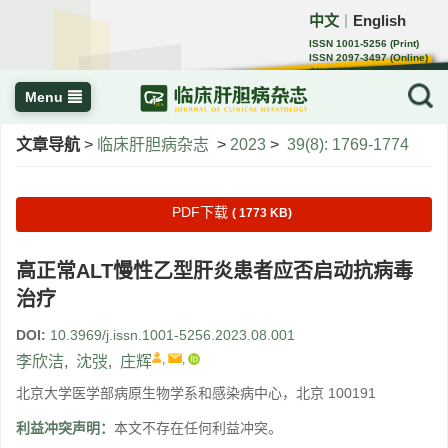
中文
English
｜
ISSN 1001-5256 (Print)
ISSN 2097-3497 (Online)
CN 22-1108/R
Menu
文章导航
>
临床肝胆病杂志
>
2023
>
39(8): 1769-1774
PDF下载
( 1773 KB)
高正常ALT慢性乙型肝炎患者应否启动抗病毒
治疗
DOI:
10.3969/j.issn.1001-5256.2023.08.001
,
,
李欣洁
,
沈弢
,
庄辉
北京大学医学部病原生物学系和感染病中心，北京 100191
利益冲突声明：
本文不存在任何利益冲突。