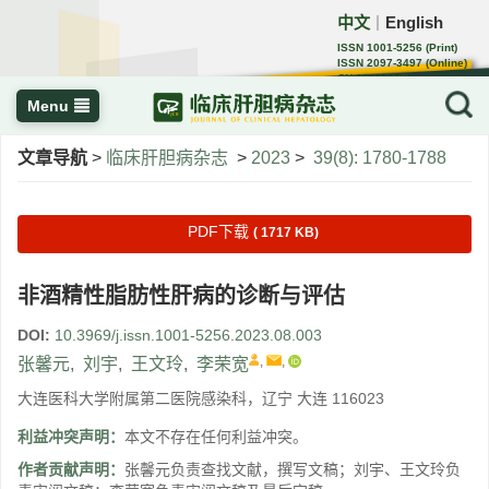
中文
English
｜
ISSN 1001-5256 (Print)
ISSN 2097-3497 (Online)
CN 22-1108/R
Menu
文章导航
>
临床肝胆病杂志
>
2023
>
39(8): 1780-1788
PDF下载
( 1717 KB)
非酒精性脂肪性肝病的诊断与评估
DOI:
10.3969/j.issn.1001-5256.2023.08.003
,
,
张馨元
,
刘宇
,
王文玲
,
李荣宽
大连医科大学附属第二医院感染科，辽宁 大连 116023
利益冲突声明：
本文不存在任何利益冲突。
作者贡献声明：
张馨元负责查找文献，撰写文稿；刘宇、王文玲负