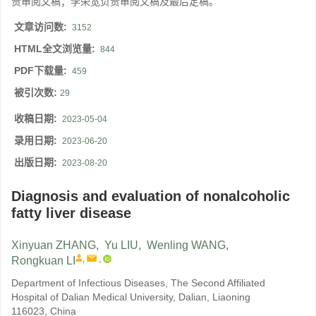
责审阅文稿；李荣宽负责审阅文稿及最后定稿。
文章访问数:
3152
HTML全文浏览量:
844
PDF下载量:
459
被引次数:
29
收稿日期:
2023-05-04
录用日期:
2023-06-20
出版日期:
2023-08-20
Diagnosis and evaluation of nonalcoholic
fatty liver disease
Xinyuan ZHANG
,
Yu LIU
,
Wenling WANG
,
,
,
Rongkuan LI
Department of Infectious Diseases, The Second Affiliated
Hospital of Dalian Medical University, Dalian, Liaoning
116023, China