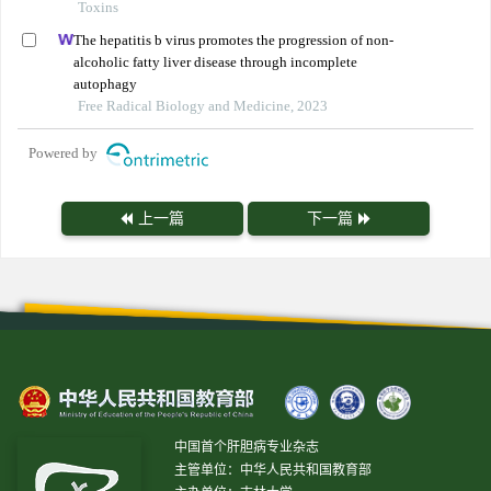
Toxins
The hepatitis b virus promotes the progression of non-
alcoholic fatty liver disease through incomplete
autophagy
Free Radical Biology and Medicine, 2023
Powered by
上一篇
下一篇
中国首个肝胆病专业杂志
主管单位：中华人民共和国教育部