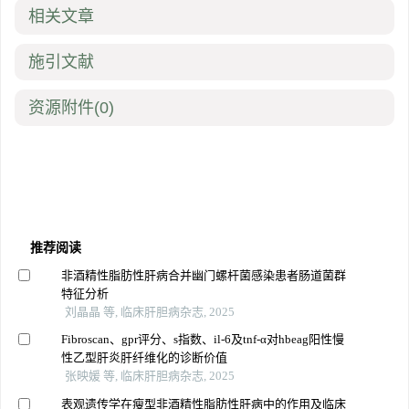
相关文章
施引文献
资源附件
(0)
推荐阅读
非酒精性脂肪性肝病合并幽门螺杆菌感染患者肠道菌群
特征分析
刘晶晶 等, 临床肝胆病杂志, 2025
Fibroscan、gpr评分、s指数、il-6及tnf-α对hbeag阳性慢
性乙型肝炎肝纤维化的诊断价值
张映媛 等, 临床肝胆病杂志, 2025
表观遗传学在瘦型非酒精性脂肪性肝病中的作用及临床