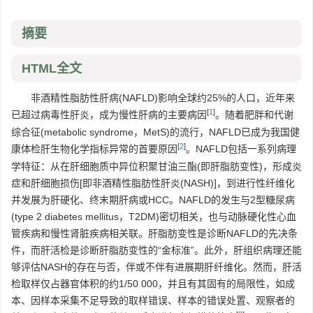
摘要
HTML全文
非酒精性脂肪性肝病(NAFLD)影响全球约25%的人口，近年来
[
1
]
已超过病毒性肝炎，成为慢性肝病的主要病因
。随着肥胖和代谢
综合征(metabolic syndrome，MetS)的流行，NAFLD已成为我国健
[
2
]
康体检肝生物化学指标异常的首要原因
。NAFLD包括一系列病理
学特征：从在肝细胞质中异位积聚甘油三酯(即肝脂肪变性)，形成炎
症和肝细胞损伤[即非酒精性脂肪性肝炎(NASH)]，到进行性纤维化
并发展为肝硬化、终末期肝病或HCC。NAFLD的发生与2型糖尿病
(type 2 diabetes mellitus，T2DM)密切相关，也与动脉硬化性心血
管疾病和慢性肾脏疾病相关联。肝脂肪变性是诊断NAFLD的先决条
件，而肝活检是诊断肝脂肪变性的“金标准”。此外，肝组织病理还能
够评估NASH的存在与否，伴或不伴有进展期肝纤维化。然而，肝活
检取样仅占器官体积的约1/50 000，并且有其固有的局限性，如成
本、因样本采集不足导致的取样错误、样本的错误处置、观察者的