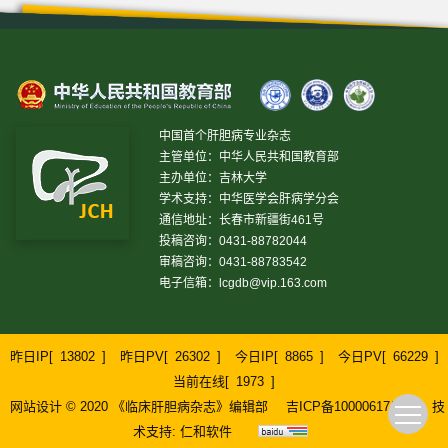
中国首个肝胆病专业杂志
主管单位：中华人民共和国教育部
主办单位：吉林大学
学术支持：中华医学会肝病学分会
通信地址：长春市新疆街461号
投稿咨询：0431-88782044
审稿咨询：0431-88783542
电子信箱：
lcgdb@vip.163.com
昨日IP[
13802
]
昨日PV[
26302
]
今日IP[
8865
]
今日PV[
66229
]
当前在线[
1973
]
网站设计 © 2020 《临床肝胆病杂志》编辑部
吉ICP备10000617号-1
技
术支持:
仁和软件