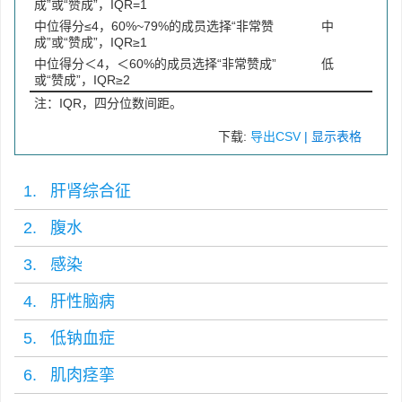
成”或“赞成”，IQR=1
中位得分≤4，60%~79%的成员选择“非常赞
中
成”或“赞成”，IQR≥1
中位得分＜4，＜60%的成员选择“非常赞成”
低
或“赞成”，IQR≥2
注：IQR，四分位数间距。
下载:
导出CSV
| 显示表格
1. 肝肾综合征
2. 腹水
3. 感染
4. 肝性脑病
5. 低钠血症
6. 肌肉痉挛