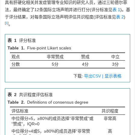
具有肝硬化相关并发症管理专业知识的研究人员，通过三轮德尔菲
法，最终确定了12条国际立场声明并进行打分(评分标准见
表 1
)。基
于评分结果，对每条国际立场声明评估共识程度(评估标准见
表 2
)
[
1
]
。
表 1
评分标准
Table 1.
Five-point Likert scales
观点
非常赞成
赞成
中立
分数
5分
4分
3分
下载:
导出CSV
| 显示表格
表 2
共识程度评估标准
Table 2.
Definitions of consensus degree
评估标准
共识程度
中位得分=5，≥80%的成员选择“非常赞成”或
非常高
“赞成”，IQR=0
中位得分=4或5，≥80%的成员选择“非常赞
高