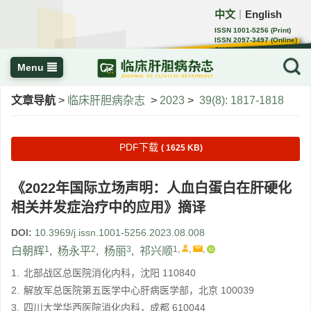
中文
English
｜
ISSN 1001-5256 (Print)
ISSN 2097-3497 (Online)
CN 22-1108/R
Menu
文章导航
>
临床肝胆病杂志
>
2023
>
39(8): 1817-1818
PDF下载
( 1625 KB)
《2022年国际立场声明：人血白蛋白在肝硬化
相关并发症治疗中的应用》摘译
DOI:
10.3969/j.issn.1001-5256.2023.08.008
1
2
3
1
,
,
,
白朝辉
,
杨永平
,
杨丽
,
祁兴顺
1.
北部战区总医院消化内科，沈阳 110840
2.
解放军总医院第五医学中心肝病医学部，北京 100039
3.
四川大学华西医院消化内科，成都 610044