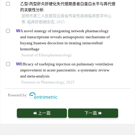
乙型/丙型肝炎肝硬化失代偿期患者白蛋白水平与再代偿
的关联性分析
昆明市第三人民医院云南省传染性疾病临床医学中心
等, 临床肝胆病杂志, 2025
A novel strategy of integrating network pharmacology
and transcriptome reveals antiapoptotic mechanisms of
buyang huanwu decoction in treating intracerebral
hemorrhage
Journal of Ethnopharmacology
Efficacy of xuebijing injection on pulmonary ventilation
improvement in acute pancreatitis: a systematic review
and meta-analysis
Frontiers in Pharmacology, 2025
Powered by
上一篇
下一篇