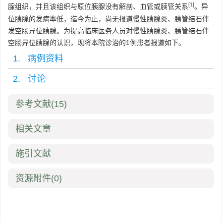
[
1
]
腺组织，并且该组织与原位胰腺没有解剖、血管或胰管关系
。异
位胰腺的发病率低，迄今为止，尚无报道慢性胰腺炎、胰管结石伴
发空肠异位胰腺。为提高临床医务人员对慢性胰腺炎、胰管结石伴
空肠异位胰腺的认识，现将本院诊治的1例患者报道如下。
1. 病例资料
2. 讨论
参考文献
(15)
相关文章
施引文献
资源附件
(0)