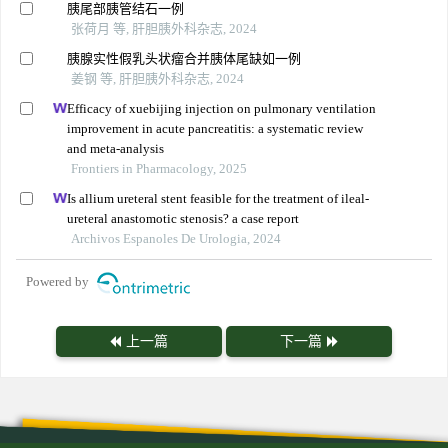
胰尾部胰管结石一例
张荷月 等, 肝胆胰外科杂志, 2024
胰腺实性假乳头状瘤合并胰体尾缺如一例
姜钢 等, 肝胆胰外科杂志, 2024
Efficacy of xuebijing injection on pulmonary ventilation
improvement in acute pancreatitis: a systematic review
and meta-analysis
Frontiers in Pharmacology, 2025
Is allium ureteral stent feasible for the treatment of ileal-
ureteral anastomotic stenosis? a case report
Archivos Espanoles De Urologia, 2024
Powered by
上一篇
下一篇