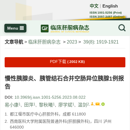
中文
English
｜
ISSN 1001-5256 (Print)
ISSN 2097-3497 (Online)
CN 22-1108/R
Menu
文章导航
>
临床肝胆病杂志
>
2023
>
39(8): 1919-1921
PDF下载
( 2002 KB)
慢性胰腺炎、胰管结石合并空肠异位胰腺1例报
告
DOI:
10.3969/j.issn.1001-5256.2023.08.022
1
1
1
1
2
,
,
,
易小康
,
田萍
,
黎秋曦
,
廖学斌
,
温剑
1.
都江堰市医疗中心肝胆外科，成都 611800
2.
西南医科大学附属医院普通外科(肝胆胰外科)，四川 泸州
646000