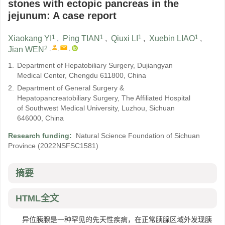
stones with ectopic pancreas in the
jejunum: A case report
1
1
1
1
Xiaokang YI
,
Ping TIAN
,
Qiuxi LI
,
Xuebin LIAO
,
2
,
,
,
Jian WEN
1.
Department of Hepatobiliary Surgery, Dujiangyan
Medical Center, Chengdu 611800, China
2.
Department of General Surgery &
Hepatopancreatobiliary Surgery, The Affiliated Hospital
of Southwest Medical University, Luzhou, Sichuan
646000, China
Research funding:
Natural Science Foundation of Sichuan
Province
(2022NSFSC1581)
摘要
HTML全文
异位胰腺是一种罕见的先天性疾病，在正常胰腺区域外发现胰