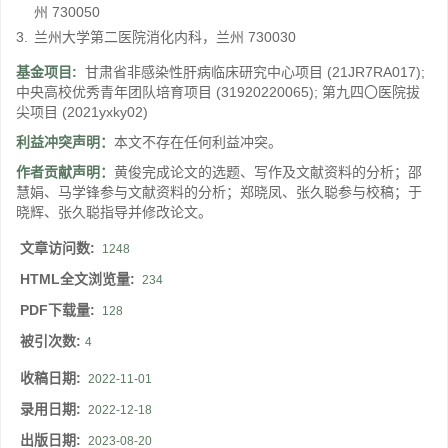
州 730050
3.
兰州大学第二医院消化内科，兰州 730030
基金项目:
甘肃省非感染性肝病临床研究中心项目
(21JR7RA017)
;
中央高校优秀青年团队培育项目
(31920220065)
;
第九四〇医院拔
尖项目
(2021yxky02)
利益冲突声明：
本文不存在任何利益冲突。
作者贡献声明：
黄俊完成论文的选题、写作及文献资料的分析；邵
慧娟、马学锋参与文献资料的分析；郑晓凤、张久聪参与校稿；于
晓辉、张久聪指导并修改论文。
文章访问数:
1248
HTML全文浏览量:
234
PDF下载量:
128
被引次数:
4
收稿日期:
2022-11-01
录用日期:
2022-12-18
出版日期:
2023-08-20