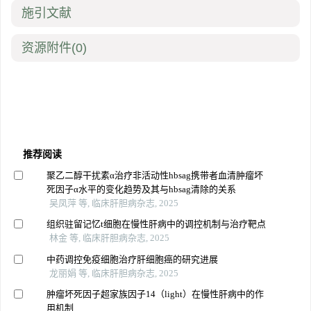
施引文献
资源附件
(0)
推荐阅读
聚乙二醇干扰素α治疗非活动性hbsag携带者血清肿瘤坏
死因子α水平的变化趋势及其与hbsag清除的关系
吴凤萍 等, 临床肝胆病杂志, 2025
组织驻留记忆t细胞在慢性肝病中的调控机制与治疗靶点
林金 等, 临床肝胆病杂志, 2025
中药调控免疫细胞治疗肝细胞癌的研究进展
龙丽娟 等, 临床肝胆病杂志, 2025
肿瘤坏死因子超家族因子14（light）在慢性肝病中的作
用机制