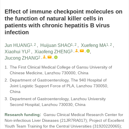
Effect of immune checkpoint molecules on
the function of natural killer cells in
patients with chronic hepatitis B virus
infection
1, 2
1, 2
1, 2
Jun HUANG
,
Huijuan SHAO
,
Xuefeng MA
,
2
3
,
,
,
Xiaohui YU
,
Xiaofeng ZHENG
,
2
,
,
,
Jiucong ZHANG
1.
The First Clinical Medical College of Gansu University of
Chinese Medicine, Lanzhou 730000, China
2.
Department of Gastroenterology, The 940 Hospital of
Joint Logistic Support Force of PLA, Lanzhou 730050,
China
3.
Department of Gastroenterology, Lanzhou University
Second Hospital, Lanzhou 730030, China
Research funding:
Gansu Clinical Medical Research Center for
Non-infectious Liver Diseases
(21JR7RA017)
;
Project of Excellent
Youth Team Training for the Central Universities
(31920220065)
;