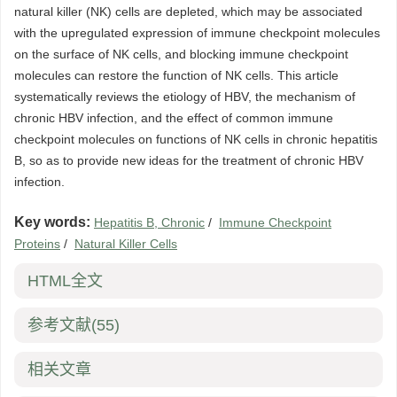
natural killer (NK) cells are depleted, which may be associated
with the upregulated expression of immune checkpoint molecules
on the surface of NK cells, and blocking immune checkpoint
molecules can restore the function of NK cells. This article
systematically reviews the etiology of HBV, the mechanism of
chronic HBV infection, and the effect of common immune
checkpoint molecules on functions of NK cells in chronic hepatitis
B, so as to provide new ideas for the treatment of chronic HBV
infection.
Key words:
Hepatitis B, Chronic
/
Immune Checkpoint
Proteins
/
Natural Killer Cells
HTML全文
参考文献
(55)
相关文章