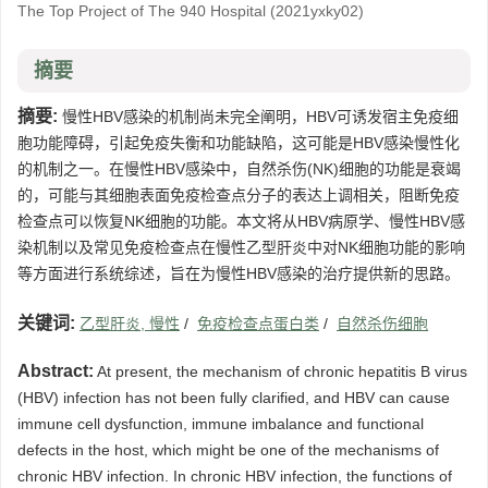
The Top Project of The 940 Hospital
(2021yxky02)
摘要
摘要:
慢性HBV感染的机制尚未完全阐明，HBV可诱发宿主免疫细
胞功能障碍，引起免疫失衡和功能缺陷，这可能是HBV感染慢性化
的机制之一。在慢性HBV感染中，自然杀伤(NK)细胞的功能是衰竭
的，可能与其细胞表面免疫检查点分子的表达上调相关，阻断免疫
检查点可以恢复NK细胞的功能。本文将从HBV病原学、慢性HBV感
染机制以及常见免疫检查点在慢性乙型肝炎中对NK细胞功能的影响
等方面进行系统综述，旨在为慢性HBV感染的治疗提供新的思路。
关键词:
乙型肝炎, 慢性
/
免疫检查点蛋白类
/
自然杀伤细胞
Abstract:
At present, the mechanism of chronic hepatitis B virus
(HBV) infection has not been fully clarified, and HBV can cause
immune cell dysfunction, immune imbalance and functional
defects in the host, which might be one of the mechanisms of
chronic HBV infection. In chronic HBV infection, the functions of