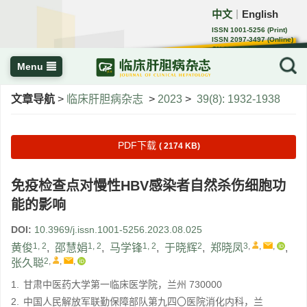
中文
English
｜
ISSN 1001-5256 (Print)
ISSN 2097-3497 (Online)
CN 22-1108/R
Menu
文章导航
>
临床肝胆病杂志
>
2023
>
39(8): 1932-1938
PDF下载
( 2174 KB)
免疫检查点对慢性HBV感染者自然杀伤细胞功
能的影响
DOI:
10.3969/j.issn.1001-5256.2023.08.025
1, 2
1, 2
1, 2
2
3
,
,
,
黄俊
,
邵慧娟
,
马学锋
,
于晓辉
,
郑晓凤
,
2
,
,
,
张久聪
1.
甘肃中医药大学第一临床医学院，兰州 730000
2.
中国人民解放军联勤保障部队第九四〇医院消化内科，兰