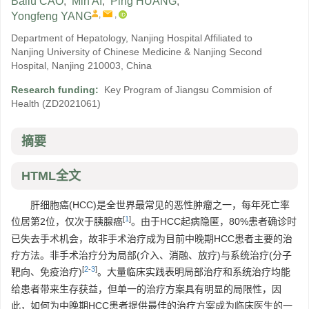
Bailu CAO
,
Min AI
,
Ping HUANG
,
,
,
Yongfeng YANG
Department of Hepatology, Nanjing Hospital Affiliated to
Nanjing University of Chinese Medicine & Nanjing Second
Hospital, Nanjing 210003, China
Research funding:
Key Program of Jiangsu Commision of
Health
(ZD2021061)
摘要
HTML全文
肝细胞癌(HCC)是全世界最常见的恶性肿瘤之一，每年死亡率
[
1
]
位居第2位，仅次于胰腺癌
。由于HCC起病隐匿，80%患者确诊时
已失去手术机会，故非手术治疗成为目前中晚期HCC患者主要的治
疗方法。非手术治疗分为局部(介入、消融、放疗)与系统治疗(分子
[
2
-
3
]
靶向、免疫治疗)
。大量临床实践表明局部治疗和系统治疗均能
给患者带来生存获益，但单一的治疗方案具有明显的局限性，因
此，如何为中晚期HCC患者提供最佳的治疗方案成为临床医生的一