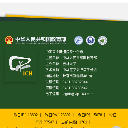
中国首个肝胆病专业杂志
主管单位：中华人民共和国教育部
主办单位：吉林大学
学术支持：中华医学会肝病学分会
通信地址：长春市新疆街461号
投稿咨询：0431-88782044
审稿咨询：0431-88783542
电子信箱：
lcgdb@vip.163.com
昨日IP[
13802
]
昨日PV[
26302
]
今日IP[
15078
]
今日
PV[
77547
]
当前在线[
1761
]