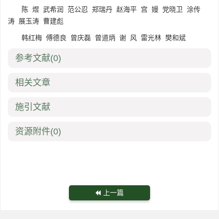
陈 煜 武希润 范公忍 郑瑞丹 赵海平 宫 嫚 党晓卫 涂传
涛 展玉涛 曹建彪
韩红梅 傅德良 曾庆磊 曾道炳 谢 风 雷光林 樊和斌
参考文献
(0)
相关文章
施引文献
资源附件
(0)
上一篇