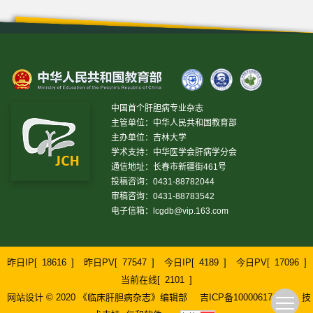
中国首个肝胆病专业杂志
主管单位：中华人民共和国教育部
主办单位：吉林大学
学术支持：中华医学会肝病学分会
通信地址：长春市新疆街461号
投稿咨询：0431-88782044
审稿咨询：0431-88783542
电子信箱：
lcgdb@vip.163.com
昨日IP[
18616
]
昨日PV[
77547
]
今日IP[
4189
]
今日PV[
17096
]
当前在线[
2101
]
网站设计 © 2020 《临床肝胆病杂志》编辑部
吉ICP备10000617号-1
技