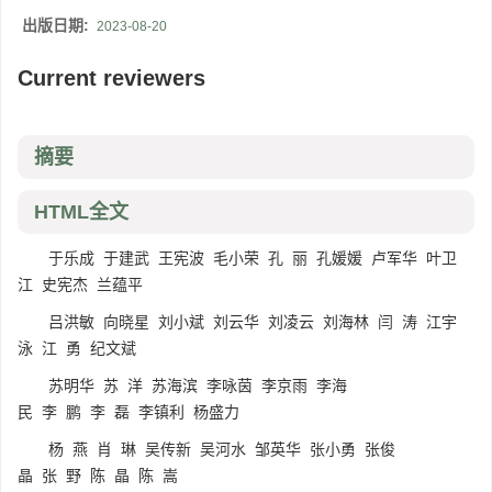
出版日期:
2023-08-20
Current reviewers
摘要
HTML全文
于乐成 于建武 王宪波 毛小荣 孔 丽 孔媛媛 卢军华 叶卫
江 史宪杰 兰蕴平
吕洪敏 向晓星 刘小斌 刘云华 刘凌云 刘海林 闫 涛 江宇
泳 江 勇 纪文斌
苏明华 苏 洋 苏海滨 李咏茵 李京雨 李海
民 李 鹏 李 磊 李镇利 杨盛力
杨 燕 肖 琳 吴传新 吴河水 邹英华 张小勇 张俊
晶 张 野 陈 晶 陈 嵩