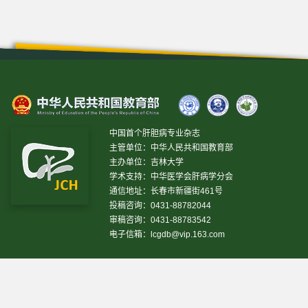
中国首个肝胆病专业杂志
主管单位：中华人民共和国教育部
主办单位：吉林大学
学术支持：中华医学会肝病学分会
通信地址：长春市新疆街461号
投稿咨询：0431-88782044
审稿咨询：0431-88783542
电子信箱：
lcgdb@vip.163.com
昨日IP[
13802
]
昨日PV[
26302
]
今日IP[
15890
]
今日
PV[
77547
]
当前在线[
1791
]