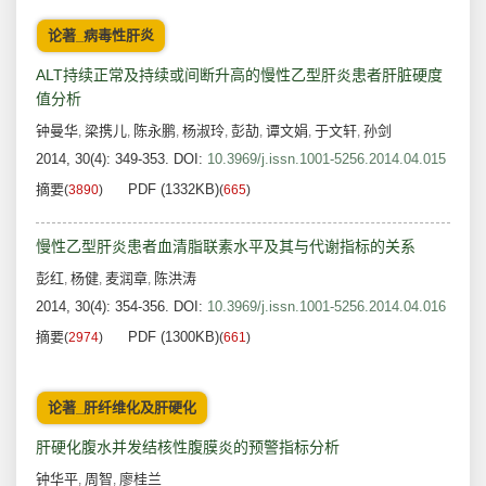
论著_病毒性肝炎
ALT持续正常及持续或间断升高的慢性乙型肝炎患者肝脏硬度
值分析
钟曼华
梁携儿
陈永鹏
杨淑玲
彭劼
谭文娟
于文轩
孙剑
,
,
,
,
,
,
,
2014, 30(4): 349-353.
DOI:
10.3969/j.issn.1001-5256.2014.04.015
摘要
PDF (1332KB)
(
3890
)
(
665
)
慢性乙型肝炎患者血清脂联素水平及其与代谢指标的关系
彭红
杨健
麦润章
陈洪涛
,
,
,
2014, 30(4): 354-356.
DOI:
10.3969/j.issn.1001-5256.2014.04.016
摘要
PDF (1300KB)
(
2974
)
(
661
)
论著_肝纤维化及肝硬化
肝硬化腹水并发结核性腹膜炎的预警指标分析
钟华平
周智
廖桂兰
,
,