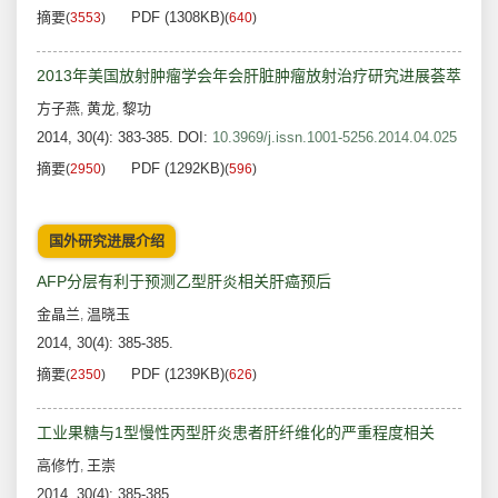
摘要
PDF (1308KB)
(
3553
)
(
640
)
2013年美国放射肿瘤学会年会肝脏肿瘤放射治疗研究进展荟萃
方子燕
黄龙
黎功
,
,
2014, 30(4): 383-385.
DOI:
10.3969/j.issn.1001-5256.2014.04.025
摘要
PDF (1292KB)
(
2950
)
(
596
)
国外研究进展介绍
AFP分层有利于预测乙型肝炎相关肝癌预后
金晶兰
温晓玉
,
2014, 30(4): 385-385.
摘要
PDF (1239KB)
(
2350
)
(
626
)
工业果糖与1型慢性丙型肝炎患者肝纤维化的严重程度相关
高修竹
王崇
,
2014, 30(4): 385-385.