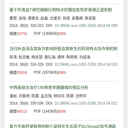
基于外周血T淋巴细胞比例特点的慢加急性肝衰竭正虚机制
曹慧
张旸
谭善忠
赵磊
沈建军
肖倩
梁重峰
蒋淑莲
,
,
,
,
,
,
,
2014, 30(4): 320-323.
DOI:
10.3969/j.issn.1001-5256.2014.04.009
摘要
PDF (1306KB)
(
3275
)
(
593
)
当归补血汤及其拆方影响肝脏血管新生的药效特点及作用机制
郭涛
赵志敏
杨烁慧
唐礼瑞
谭烨
陶艳艳
刘成海
,
,
,
,
,
,
2014, 30(4): 324-329.
DOI:
10.3969/j.issn.1001-5256.2014.04.010
摘要
PDF (1870KB)
(
3924
)
(
690
)
中西医结合治疗190例老年胰腺癌的预后分析
潘岩
刘鲁明
陈震
孟志强
林钧华
陈颢
沈晔华
,
,
,
,
,
,
2014, 30(4): 330-334.
DOI:
10.3969/j.issn.1001-5256.2014.04.011
摘要
PDF (1443KB)
(
4512
)
(
829
)
复方牛胎肝提取物抑制小鼠转化生长因子β1/Smad2信号通路