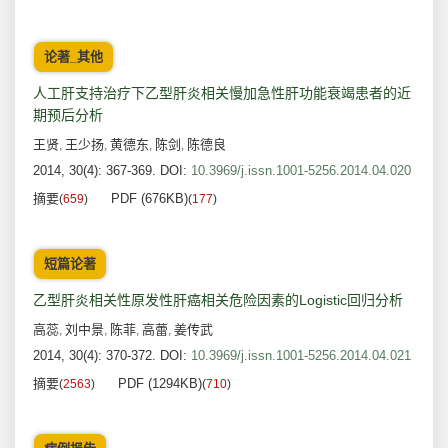
论著_其他
人工肝支持治疗下乙型肝炎相关慢加急性肝功能衰竭患者的近
期预后分析
王贤
王少扬
黄德东
陈剑
陈德良
,
,
,
,
2014, 30(4): 367-369.
DOI:
10.3969/j.issn.1001-5256.2014.04.020
摘要
PDF (676KB)
(
659
)
(
177
)
短篇论著
乙型肝炎相关性原发性肝癌相关危险因素的Logistic回归分析
高蕊
刘中景
陈菲
高蕾
姜传武
,
,
,
,
2014, 30(4): 370-372.
DOI:
10.3969/j.issn.1001-5256.2014.04.021
摘要
PDF (1294KB)
(
2563
)
(
710
)