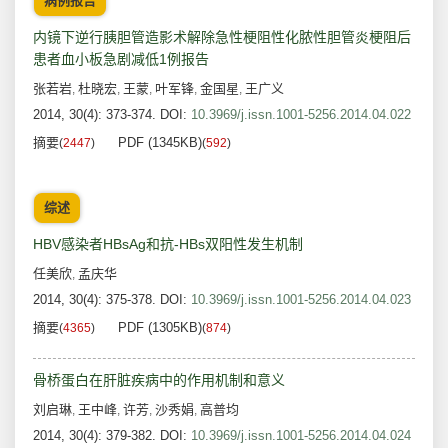
病例报告
内镜下逆行胰胆管造影术解除急性梗阻性化脓性胆管炎梗阻后
患者血小板急剧减低1例报告
张若岩
杜晓宏
王蒙
叶军锋
金国星
王广义
,
,
,
,
,
2014, 30(4): 373-374.
DOI:
10.3969/j.issn.1001-5256.2014.04.022
摘要
PDF (1345KB)
(
2447
)
(
592
)
综述
HBV感染者HBsAg和抗-HBs双阳性发生机制
任美欣
孟庆华
,
2014, 30(4): 375-378.
DOI:
10.3969/j.issn.1001-5256.2014.04.023
摘要
PDF (1305KB)
(
4365
)
(
874
)
骨桥蛋白在肝脏疾病中的作用机制和意义
刘启琳
王中峰
许芳
沙秀娟
高普均
,
,
,
,
2014, 30(4): 379-382.
DOI:
10.3969/j.issn.1001-5256.2014.04.024