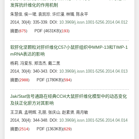
发挥抗纤维化的作用机制
朱慧佳
侯一珺
袁凯珍
许烂漫
林镯
陈永平
,
,
,
,
,
2014, 30(4): 335-339.
DOI:
10.3969/j.issn.1001-5256.2014.04.012
摘要
PDF (4631KB)
(
675
)
(
193
)
软肝化坚颗粒对肝纤维化C57小鼠肝组织中MMP-13和TIMP-1
mRNA表达的影响
杨莉
冯爱东
郑浩杰
戴二黑
,
,
,
2014, 30(4): 340-343.
DOI:
10.3969/j.issn.1001-5256.2014.04.013
摘要
PDF (1780KB)
(
2988
)
(
594
)
Jak/Stat信号通路在经典CCl4大鼠肝纤维化模型中的动态变化
及扶正化瘀方对其影响
王卫真
孟明辉
孔丽
张庆山
赵素贤
南月敏
,
,
,
,
,
2014, 30(4): 344-348.
DOI:
10.3969/j.issn.1001-5256.2014.04.014
摘要
PDF (1363KB)
(
2514
)
(
629
)