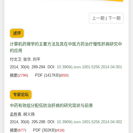
上一期
|
下一期
述评
计算机药理学的主要方法及其在中医方药治疗慢性肝病研究中
的应用
付文卫
张华
刘平
,
,
2014, 30(4): 289-294.
DOI:
10.3969/j.issn.1001-5256.2014.04.001
摘要
PDF (1417KB)
(
2796
)
(
650
)
专家论坛
中药有效组分配伍防治肝病的研究现状与前景
孟胜喜
胡义扬
,
2014, 30(4): 295-298.
DOI:
10.3969/j.issn.1001-5256.2014.04.002
摘要
PDF (302KB)
(
677
)
(
418
)