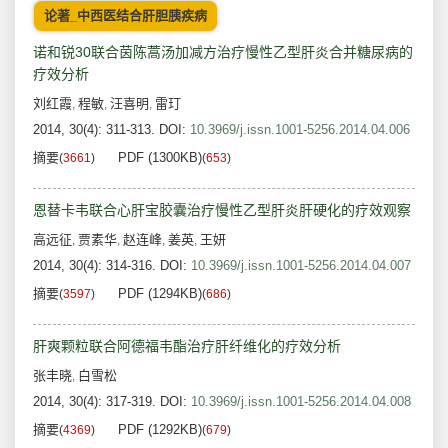
论著_中西医结合肝胆胰疾病
诺和锐30联合茵陈蒿汤加减方治疗慢性乙型肝炎合并糖尿病的
疗效分析
刘红霞
程敏
汪喜明
雷玎
,
,
,
2014, 30(4): 311-313.
DOI:
10.3969/j.issn.1001-5256.2014.04.006
摘要
PDF (1300KB)
(
3661
)
(
653
)
恩替卡韦联合心肝宝胶囊治疗慢性乙型肝炎肝硬化的疗效观察
高远征
贾素华
赵连峰
姜英
王妍
,
,
,
,
2014, 30(4): 314-316.
DOI:
10.3969/j.issn.1001-5256.2014.04.007
摘要
PDF (1294KB)
(
3597
)
(
686
)
肝爽颗粒联合阿德福韦酯治疗肝纤维化的疗效分析
张丰晓
白雪松
,
2014, 30(4): 317-319.
DOI:
10.3969/j.issn.1001-5256.2014.04.008
摘要
PDF (1292KB)
(
4369
)
(
679
)