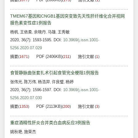
(
1077
)
(
173
)
(
1
)
TMEM67基因和CNGB1基因突变致先天性肝纤维化合并视网
膜色素变性症1例报告
杨帆
王依柔
余晓丹
马雄
王秀敏
,
,
,
,
2020, 36(7): 1593-1595.
DOI:
10.3969/j.issn.1001-
5256.2020.07.029
摘要
PDF (2406KB)
施引文献
(
1671
)
(
211
)
(
1
)
食管静脉曲张套扎术引起食管完全梗阻1例报告
张伟光
陈万伟
杨浩羿
许良璧
杨婷
,
,
,
,
2020, 36(7): 1596-1597.
DOI:
10.3969/j.issn.1001-
5256.2020.07.030
摘要
PDF (2113KB)
施引文献
(
1353
)
(
200
)
(
3
)
重症酒精性肝炎合并类白血病反应3例报告
姚秋艳
施荣杰
,