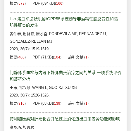
摘要
PDF (894KB)
(
579
)
(
166
)
L-α-溶血磷脂酰肌醇/GPR55系统诱导非酒精性脂肪变性和脂
肪性肝炎的发生
姜仲春
谢智钦
唐才喜
FONDEVILA MF
FERNANDEZ U
,
,
,
,
,
GONZALEZ-RELLAN MJ
2020, 36(7): 1519-1519.
摘要
PDF (71KB)
施引文献
(
400
)
(
104
)
(
1
)
门静脉系血栓与内镜下静脉曲张治疗之间的关系:一项系统评价
和荟萃分析
王乐
祁兴顺
WANG L
GUO XZ
XU XB
,
,
,
,
2020, 36(7): 1526-1526.
摘要
PDF (83KB)
施引文献
(
316
)
(
139
)
(
1
)
特利加压素对肝硬化合并急性上消化道出血患者肾功能的影响
张晶巧
祁兴顺
,