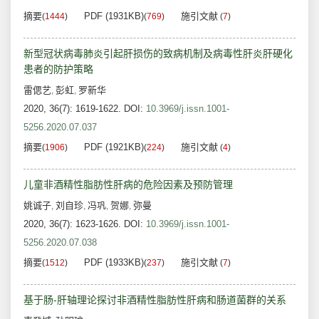
摘要
PDF (1931KB)
施引文献
(
1444
)
(
769
)
(
7
)
新型冠状病毒肺炎引起肝损伤的致病机制及病毒性肝炎肝硬化
患者的防护策略
雷偲艺
彭虹
罗新华
,
,
2020, 36(7): 1619-1622.
DOI:
10.3969/j.issn.1001-
5256.2020.07.037
摘要
PDF (1921KB)
施引文献
(
1906
)
(
224
)
(
4
)
儿童非酒精性脂肪性肝病的危险因素及预防管理
姚诚子
刘自珍
冯巩
贺娜
弥曼
,
,
,
,
2020, 36(7): 1623-1626.
DOI:
10.3969/j.issn.1001-
5256.2020.07.038
摘要
PDF (1933KB)
施引文献
(
1512
)
(
237
)
(
7
)
基于肠-肝轴理论探讨非酒精性脂肪性肝病和肠道菌群的关系