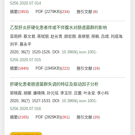
5256.2020.07.014
摘要
PDF (2279KB)
施引文献
(
1953
)
(
234
)
(
8
)
乙型肝炎肝硬化患者伴或不伴腹水对肠道菌群的影响
栾雨婷
蔡文君
蒋轼丽
赵长青
顾宏图
袁继丽
邢枫
吕靖
刘成海
,
,
,
,
,
,
,
,
,
刘平
慕永平
,
2020, 36(7): 1520-1526.
DOI:
10.3969/j.issn.1001-
5256.2020.07.015
摘要
PDF (1945KB)
施引文献
(
1840
)
(
222
)
(
16
)
肝硬化患者肠道菌群失调的特征及驱动因子分析
郭晓霞
胡娜
廉晓晓
孙元培
李玉珍
吕蕾
叶永安
李小科
,
,
,
,
,
,
,
2020, 36(7): 1527-1533.
DOI:
10.3969/j.issn.1001-
5256.2020.07.016
摘要
PDF (2829KB)
施引文献
(
2165
)
(
261
)
(
20
)