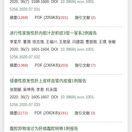
2020, 36(7): 1598-1600.
DOI:
10.3969/j.issn.1001-
5256.2020.07.031
摘要
PDF (2059KB)
施引文献
(
1268
)
(
201
)
(
2
)
进行性家族性肝内胆汁淤积症3型一家系2例报告
李爱芹
董漪
徐志强
王福川
王丽旻
闫建国
曹丽丽
王璞
张敏
,
,
,
,
,
,
,
,
2020, 36(7): 1601-1604.
DOI:
10.3969/j.issn.1001-
5256.2020.07.032
摘要
PDF (2365KB)
施引文献
(
1368
)
(
203
)
(
7
)
侵袭性原发性肝上皮样血管内皮瘤1例报告
张丽媛
吴坤亮
李君
杜永国
,
,
,
2020, 36(7): 1605-1607.
DOI:
10.3969/j.issn.1001-
5256.2020.07.033
摘要
PDF (2082KB)
施引文献
(
1172
)
(
191
)
(
3
)
腹腔异物误诊为肝癌腹腔转移1例报告