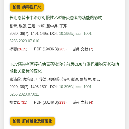
论著_病毒性肝炎
长期恩替卡韦治疗对慢性乙型肝炎患者肾功能的影响
张青
张飙
王培
李颍
颜学兵
丁芹
,
,
,
,
,
2020, 36(7): 1491-1495.
DOI:
10.3969/j.issn.1001-
5256.2020.07.010
摘要
PDF (1943KB)
施引文献
(
2615
)
(
285
)
(
7
)
+
HCV感染者直接抗病毒药物治疗前后CD8
T淋巴细胞衰老和功
能相关指标的变化
张沛欣
边培育
叶传涛
郑煦暘
范超
张颖
贾战生
周云
,
,
,
,
,
,
,
2020, 36(7): 1496-1501.
DOI:
10.3969/j.issn.1001-
5256.2020.07.011
摘要
PDF (3014KB)
施引文献
(
1731
)
(
239
)
(
4
)
论著_肝纤维化及肝硬化