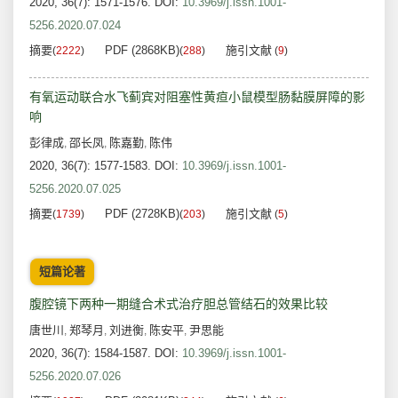
2020, 36(7): 1571-1576.
DOI:
10.3969/j.issn.1001-
5256.2020.07.024
摘要
PDF (2868KB)
施引文献
(
2222
)
(
288
)
(
9
)
有氧运动联合水飞蓟宾对阻塞性黄疸小鼠模型肠黏膜屏障的影
响
彭律成
邵长凤
陈嘉勤
陈伟
,
,
,
2020, 36(7): 1577-1583.
DOI:
10.3969/j.issn.1001-
5256.2020.07.025
摘要
PDF (2728KB)
施引文献
(
1739
)
(
203
)
(
5
)
短篇论著
腹腔镜下两种一期缝合术式治疗胆总管结石的效果比较
唐世川
郑琴月
刘进衡
陈安平
尹思能
,
,
,
,
2020, 36(7): 1584-1587.
DOI:
10.3969/j.issn.1001-
5256.2020.07.026