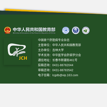
中国首个肝胆病专业杂志
主管单位：中华人民共和国教育部
主办单位：吉林大学
学术支持：中华医学会肝病学分会
通信地址：长春市新疆街461号
投稿咨询：0431-88782044
审稿咨询：0431-88783542
电子信箱：
lcgdb@vip.163.com
昨日IP[
13469
]
昨日PV[
37243
]
今日IP[
13757
]
今日
PV[
38789
]
当前在线[
2900
]
网站设计 © 2020 《临床肝胆病杂志》编辑部
吉ICP备10000617号-1
技