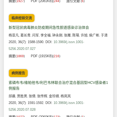
摘要
PDF (2081KB)
施引文献
(
1927
)
(
244
)
(
6
)
临床经验交流
新型冠状病毒肺炎防疫期间急性胆道感染诊治体会
杨亚凡
葛长青
闫军
李全福
钟永刚
张雁
陈瑒
许旭
侯广彬
于清
,
,
,
,
,
,
,
,
,
2020, 36(7): 1588-1590.
DOI:
10.3969/j.issn.1001-
5256.2020.07.027
摘要
PDF (1915KB)
(
1869
)
(
216
)
病例报告
索磷布韦/维帕他韦/利巴韦林联合治疗混合基因型HCV感染者1
例报告
邱晨
贾胜男
张倩
张传辉
金珍婧
杨岚岚
,
,
,
,
,
2020, 36(7): 1591-1592.
DOI:
10.3969/j.issn.1001-
5256.2020.07.028
摘要
PDF (2060KB)
施引文献