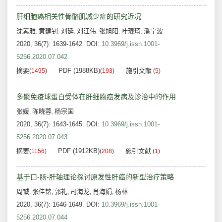
肝细胞癌相关性骨骼肌减少症的研究近况
沈素雅
黄建钊
刘延
刘江伟
张旭阳
叶琨琦
潘宁波
,
,
,
,
,
,
2020, 36(7): 1639-1642.
DOI:
10.3969/j.issn.1001-
5256.2020.07.042
摘要
PDF (1988KB)
施引文献
(
1495
)
(
193
)
(
5
)
多聚免疫球蛋白受体在肝细胞癌发病及诊治中的作用
张媛
陈晓蓉
杨宗国
,
,
2020, 36(7): 1643-1645.
DOI:
10.3969/j.issn.1001-
5256.2020.07.043
摘要
PDF (1912KB)
施引文献
(
1156
)
(
208
)
(
1
)
基于口-肠-肝轴理论探讨原发性肝癌的新型治疗策略
周铖
张佳铭
郭礼
司海龙
肖海娟
杨林
,
,
,
,
,
2020, 36(7): 1646-1649.
DOI:
10.3969/j.issn.1001-
5256.2020.07.044