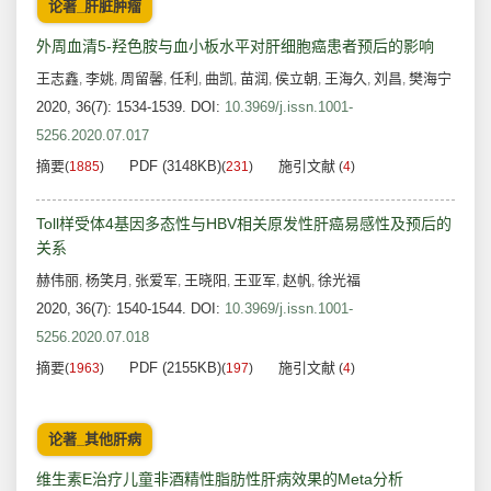
论著_肝脏肿瘤
外周血清5-羟色胺与血小板水平对肝细胞癌患者预后的影响
王志鑫
李姚
周留馨
任利
曲凯
苗润
侯立朝
王海久
刘昌
樊海宁
,
,
,
,
,
,
,
,
,
2020, 36(7): 1534-1539.
DOI:
10.3969/j.issn.1001-
5256.2020.07.017
摘要
PDF (3148KB)
施引文献
(
1885
)
(
231
)
(
4
)
Toll样受体4基因多态性与HBV相关原发性肝癌易感性及预后的
关系
赫伟丽
杨笑月
张爱军
王晓阳
王亚军
赵帆
徐光福
,
,
,
,
,
,
2020, 36(7): 1540-1544.
DOI:
10.3969/j.issn.1001-
5256.2020.07.018
摘要
PDF (2155KB)
施引文献
(
1963
)
(
197
)
(
4
)
论著_其他肝病
维生素E治疗儿童非酒精性脂肪性肝病效果的Meta分析