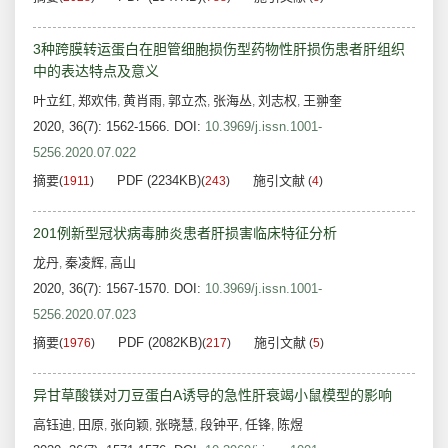
3种跨膜转运蛋白在胆管细胞损伤型药物性肝损伤患者肝组织
中的表达特点及意义
叶立红
郑欢伟
黄肖雨
郭立杰
张海丛
刘志权
王翀奎
,
,
,
,
,
,
2020, 36(7): 1562-1566.
DOI:
10.3969/j.issn.1001-
5256.2020.07.022
摘要
PDF (2234KB)
施引文献
(
1911
)
(
243
)
(
4
)
201例新型冠状病毒肺炎患者肝损害临床特征分析
龙丹
秦凌辉
高山
,
,
2020, 36(7): 1567-1570.
DOI:
10.3969/j.issn.1001-
5256.2020.07.023
摘要
PDF (2082KB)
施引文献
(
1976
)
(
217
)
(
5
)
异甘草酸镁对刀豆蛋白A诱导的急性肝衰竭小鼠模型的影响
高钰迪
田原
张向颖
张晓慧
段钟平
任锋
陈煜
,
,
,
,
,
,