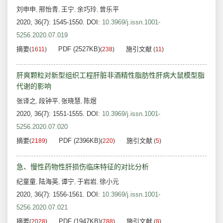
刘申申
邢怡青
王宁
余巧玲
曾乐平
,
,
,
,
2020, 36(7): 1545-1550.
DOI:
10.3969/j.issn.1001-
5256.2020.07.019
摘要
PDF (2527KB)
施引文献
(
1611
)
(
238
)
(
11
)
肝爽颗粒对新型组织工程肝脏非酒精性脂肪性肝病大鼠模型脂
代谢的影响
张译之
段钟平
张晓慧
陈煜
,
,
,
2020, 36(7): 1551-1555.
DOI:
10.3969/j.issn.1001-
5256.2020.07.020
摘要
PDF (2396KB)
施引文献
(
2189
)
(
220
)
(
5
)
急、慢性药物性肝损伤临床特征的对比分析
纪童童
陆海英
谭宁
于岩岩
徐小元
,
,
,
,
2020, 36(7): 1556-1561.
DOI:
10.3969/j.issn.1001-
5256.2020.07.021
摘要
PDF (1947KB)
施引文献
(
2028
)
(
788
)
(
8
)