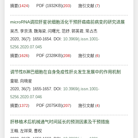
摘要
PDF (1932KB)
施引文献
(
1424
)
(
203
)
(
7
)
microRNA调控肝星状细胞活化干预肝癌癌前病变的研究进展
吴杰
李京涛
魏海梁
闫曙光
范妤
郭英君
常占杰
,
,
,
,
,
,
2020, 36(7): 1650-1654.
DOI:
10.3969/j.issn.1001-
5256.2020.07.045
摘要
PDF (2328KB)
施引文献
(
1626
)
(
208
)
(
6
)
调节性B淋巴细胞在自身免疫性肝炎发生发展中的作用机制
童聪
向晓星
,
2020, 36(7): 1655-1657.
DOI:
10.3969/j.issn.1001-
5256.2020.07.046
摘要
PDF (2075KB)
施引文献
(
1372
)
(
207
)
(
4
)
肝移植术后机械通气时间延长的预测因素及干预措施
王翰
左祥荣
曹权
,
,