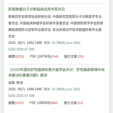
肝胆肿瘤分子诊断临床应用专家共识
欧美同学会医师协会肝胆分会
中国研究型医院分子诊断医学专业
,
委员会
中国临床肿瘤学会肝癌专家委员会
中国预防医学学会肝胆
,
,
胰疾病预防与控制专业委员会
亚太肝病诊疗技术联盟肝癌专业委
,
员会
2020, 36(7): 1482-1488.
DOI:
10.3969/j.issn.1001-
5256.2020.07.008
摘要
PDF (1973KB)
施引文献
(
3215
)
(
744
)
(
26
)
《2020年国际肝性脑病和氮代谢学会共识：肝性脑病管理中尚
未解决的重要问题》摘译
梁静
韩涛
,
2020, 36(7): 1489-1490.
DOI:
10.3969/j.issn.1001-
5256.2020.07.009
摘要
PDF (1882KB)
施引文献
(
1137
)
(
382
)
(
11
)