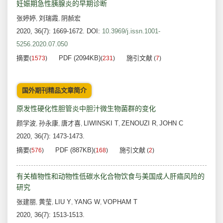
妊娠期急性胰腺炎的早期诊断
张婷婷
刘瑞霞
阴赪宏
,
,
2020, 36(7): 1669-1672.
DOI:
10.3969/j.issn.1001-
5256.2020.07.050
摘要
PDF (2094KB)
施引文献
(
1573
)
(
231
)
(
7
)
国外期刊精品文章简介
原发性硬化性胆管炎中胆汁微生物菌群的变化
颜学波
孙永康
唐才喜
LIWINSKI T
ZENOUZI R
JOHN C
,
,
,
,
,
2020, 36(7): 1473-1473.
摘要
PDF (887KB)
施引文献
(
576
)
(
168
)
(
2
)
有关植物性和动物性低碳水化合物饮食与美国成人肝癌风险的
研究
张建丽
黄莹
LIU Y
YANG W
VOPHAM T
,
,
,
,
2020, 36(7): 1513-1513.