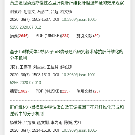
黄连温胆汤治疗慢性乙型肝炎肝纤维化肝胆湿热证的效果观察
谢爱泽
毛德文
石清兰
吕超
柏文婕
,
,
,
,
2020, 36(7): 1502-1507.
DOI:
10.3969/j.issn.1001-
5256.2020.07.012
摘要
PDF (1950KB)
施引文献
(
2646
)
(
234
)
(
39
)
基于Toll样受体4/核因子-κB信号通路研究莪术醇抗肝纤维化的
分子机制
郑洋
王嘉孺
刘露露
王佳慧
赵铁建
,
,
,
,
2020, 36(7): 1508-1513.
DOI:
10.3969/j.issn.1001-
5256.2020.07.013
摘要
PDF (4415KB)
施引文献
(
1982
)
(
225
)
(
23
)
肝纤维化小鼠模型中弹性蛋白及其调控因子在肝纤维化形成和
逆转中的分子机制
杨爱婷
严旭禛
赵文姗
李为雨
陈巍
尤红
,
,
,
,
,
2020, 36(7): 1514-1519.
DOI:
10.3969/j.issn.1001-