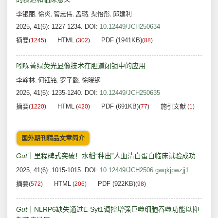
李银丽
徐炎
管志伟
孟璐
渠怡彤
邱建利
,
,
,
,
,
2025, 41(6): 1227-1234.
DOI:
10.12449/JCH250634
摘要
HTML
PDF (1941KB)
(
1245
)
(
302
)
(
88
)
吲哚菁绿荧光显像技术在胆道闭锁中的应用
李翰林
何钰铭
罗子懿
徐晓钢
,
,
,
2025, 41(6): 1235-1240.
DOI:
10.12449/JCH250635
摘要
HTML
PDF (691KB)
施引文献
(
1220
)
(
420
)
(
77
)
(
1
)
国外期刊精品文章简介
Gut
｜里程碑式突破！水稻“种出”人血清白蛋白临床试验成功
2025, 41(6): 1015-1015.
DOI:
10.12449/JCH2506.gwqkjpwzjj1
摘要
HTML
PDF (922KB)
(
572
)
(
206
)
(
98
)
Gut
｜NLRP6缺失通过E-Syt1调控增强巨噬细胞吞噬功能以抑