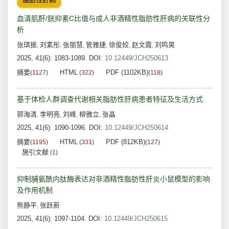
血清肌酐/胱抑素C比值与成人非酒精性脂肪性肝病的关联性分
析
张琪振
刘素彤
张丽慧
管雅捷
徐俊姣
赵文霞
刘鸣昊
,
,
,
,
,
,
2025, 41(6): 1083-1089.
DOI:
10.12449/JCH250613
摘要
HTML
PDF (1102KB)
(
1127
)
(
322
)
(
118
)
基于体检人群调查代谢相关脂肪性肝病患者特征及生活方式
郭海清
李明亮
刘峰
柳雅立
张晶
,
,
,
,
2025, 41(6): 1090-1096.
DOI:
10.12449/JCH250614
摘要
HTML
PDF (812KB)
(
1195
)
(
331
)
(
127
)
施引文献
(
1
)
抑制脯氨酰内肽酶表达对非酒精性脂肪性肝炎小鼠模型的影响
及作用机制
熊静平
张跃新
,
2025, 41(6): 1097-1104.
DOI:
10.12449/JCH250615