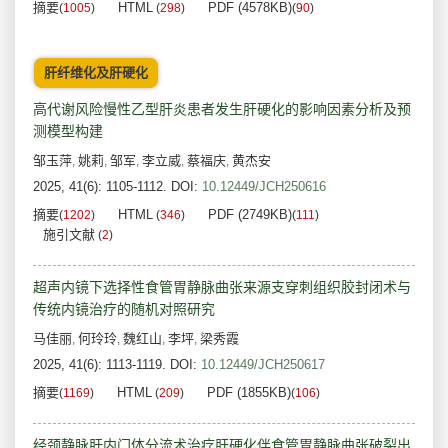
摘要
HTML
PDF (4578KB)
(
1005
)
(
298
)
(
90
)
肝纤维化及肝硬化
高代谢风险慢性乙型肝炎患者发生肝硬化的影响因素分析及预
测模型构建
邹玉萍
姚莉
邹军
李立威
蔡福庆
黄杰安
,
,
,
,
,
2025, 41(6): 1105-1112.
DOI:
10.12449/JCH250616
摘要
HTML
PDF (2749KB)
(
1202
)
(
346
)
(
111
)
施引文献
(
2
)
超声内镜下选择性食管胃静脉曲张来源支穿刺组织胶封闭术与
传统内镜治疗的随机对照研究
马佳丽
何玲玲
魏红山
李坪
梁秀霞
,
,
,
,
2025, 41(6): 1113-1119.
DOI:
10.12449/JCH250617
摘要
HTML
PDF (1855KB)
(
1169
)
(
209
)
(
106
)
经颈静脉肝内门体分流术治疗肝硬化伴食管胃静脉曲张破裂出