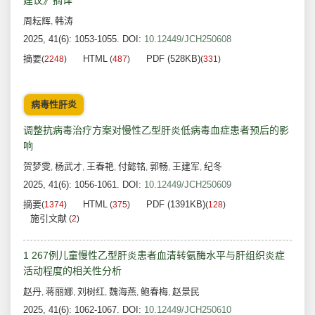
建议》摘译
周耘辉
韩涛
,
2025, 41(6): 1053-1055.
DOI:
10.12449/JCH250608
摘要
HTML
PDF (528KB)
(
2248
)
(
487
)
(
331
)
病毒性肝炎
调整抗病毒治疗方案对慢性乙型肝炎低病毒血症患者预后的影
响
贺梦雯
杨武才
王春艳
付懿铭
郭畅
王建军
纪冬
,
,
,
,
,
,
2025, 41(6): 1056-1061.
DOI:
10.12449/JCH250609
摘要
HTML
PDF (1391KB)
(
1374
)
(
375
)
(
128
)
施引文献
(
2
)
1 267例儿童慢性乙型肝炎患者血清转氨酶水平与肝组织炎症
活动程度的相关性分析
赵丹
蒋丽娜
刘树红
魏海燕
鲍春梅
赵景民
,
,
,
,
,
2025, 41(6): 1062-1067.
DOI:
10.12449/JCH250610