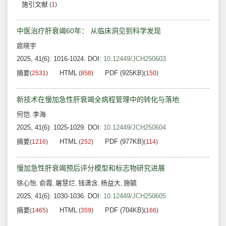
施引文献
(
1
)
中医治疗肝衰竭60年： 从临床洞见到科学发现
扈晓宇
2025, 41(6): 1016-1024.
DOI:
10.12449/JCH250603
摘要
HTML
PDF (925KB)
(
2531
)
(
858
)
(
150
)
新技术在慢加急性肝衰竭全病程管理中的转化与落地
何恺
李海
,
2025, 41(6): 1025-1029.
DOI:
10.12449/JCH250604
摘要
HTML
PDF (977KB)
(
1216
)
(
252
)
(
114
)
慢加急性肝衰竭预后评分模型和标志物研究进展
徐心怡
俞霞
屠慧烂
钱潇含
杨益大
施毓
,
,
,
,
,
2025, 41(6): 1030-1036.
DOI:
10.12449/JCH250605
摘要
HTML
PDF (704KB)
(
1465
)
(
359
)
(
166
)