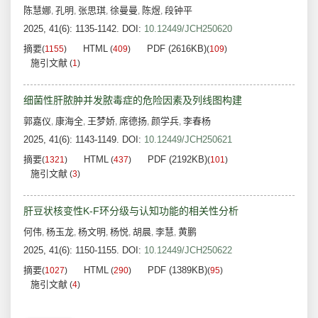
陈慧娜
孔明
张思琪
徐曼曼
陈煜
段钟平
,
,
,
,
,
2025, 41(6): 1135-1142.
DOI:
10.12449/JCH250620
摘要
HTML
PDF (2616KB)
(
1155
)
(
409
)
(
109
)
施引文献
(
1
)
细菌性肝脓肿并发脓毒症的危险因素及列线图构建
郭嘉仪
康海全
王梦娇
席德扬
颜学兵
李春杨
,
,
,
,
,
2025, 41(6): 1143-1149.
DOI:
10.12449/JCH250621
摘要
HTML
PDF (2192KB)
(
1321
)
(
437
)
(
101
)
施引文献
(
3
)
肝豆状核变性K-F环分级与认知功能的相关性分析
何伟
杨玉龙
杨文明
杨悦
胡晨
李慧
黄鹏
,
,
,
,
,
,
2025, 41(6): 1150-1155.
DOI:
10.12449/JCH250622
摘要
HTML
PDF (1389KB)
(
1027
)
(
290
)
(
95
)
施引文献
(
4
)