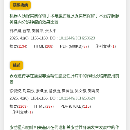
胰腺疾病
机器人胰腺实质保留手术与腹腔镜胰腺实质保留手术治疗胰腺
神经内分泌肿瘤的效果比较
翁桂湖
曹喆
刘悦泽
张太平
,
,
,
2025, 41(6): 1156-1160.
DOI:
10.12449/JCH250623
摘要
HTML
PDF (608KB)
施引文献
(
1134
)
(
268
)
(
87
)
(
1
)
综述
表观遗传学在瘦型非酒精性脂肪性肝病中的作用及临床应用前
景
徐俊姣
刘素彤
张琪振
管雅捷
崔蓓蕾
吴文静
刘鸣昊
,
,
,
,
,
,
2025, 41(6): 1161-1166.
DOI:
10.12449/JCH250624
摘要
HTML
PDF (876KB)
(
1203
)
(
297
)
(
115
)
施引文献
(
1
)
脂肪量和肥胖相关基因在代谢相关脂肪性肝病发生发展中的作