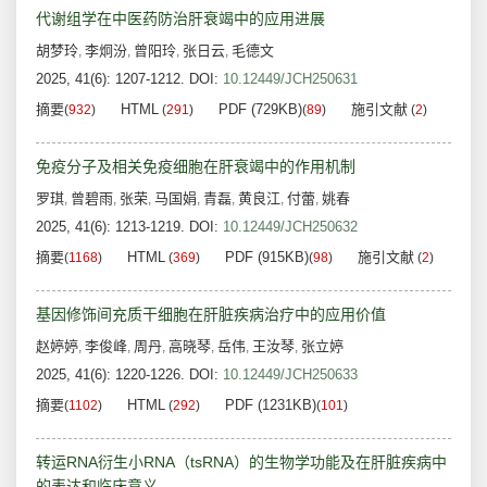
代谢组学在中医药防治肝衰竭中的应用进展
胡梦玲
李炯汾
曾阳玲
张日云
毛德文
,
,
,
,
2025, 41(6): 1207-1212.
DOI:
10.12449/JCH250631
摘要
HTML
PDF (729KB)
施引文献
(
932
)
(
291
)
(
89
)
(
2
)
免疫分子及相关免疫细胞在肝衰竭中的作用机制
罗琪
曾碧雨
张荣
马国娟
青磊
黄良江
付蕾
姚春
,
,
,
,
,
,
,
2025, 41(6): 1213-1219.
DOI:
10.12449/JCH250632
摘要
HTML
PDF (915KB)
施引文献
(
1168
)
(
369
)
(
98
)
(
2
)
基因修饰间充质干细胞在肝脏疾病治疗中的应用价值
赵婷婷
李俊峰
周丹
高晓琴
岳伟
王汝琴
张立婷
,
,
,
,
,
,
2025, 41(6): 1220-1226.
DOI:
10.12449/JCH250633
摘要
HTML
PDF (1231KB)
(
1102
)
(
292
)
(
101
)
转运RNA衍生小RNA（tsRNA）的生物学功能及在肝脏疾病中
的表达和临床意义