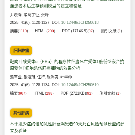
血患者术后生存预测模型的建立和验证
尹晓春
诸葛宇征
张峰
,
,
2025, 41(6): 1120-1127.
DOI:
10.12449/JCH250618
摘要
HTML
PDF (1714KB)
施引文献
(
1119
)
(
290
)
(
97
)
(
1
)
肝脏肿瘤
靶向叶酸受体α（FRα）的程序性细胞死亡受体1敲低型嵌合抗
原受体T细胞杀伤肝癌细胞的效果分析
温军业
张浚琪
任行
张海强
叶学帅
,
,
,
,
2025, 41(6): 1128-1134.
DOI:
10.12449/JCH250619
摘要
HTML
PDF (2721KB)
施引文献
(
967
)
(
298
)
(
92
)
(
1
)
其他肝病
基于肌少症的慢加急性肝衰竭患者90天死亡风险预测模型的建
立及验证