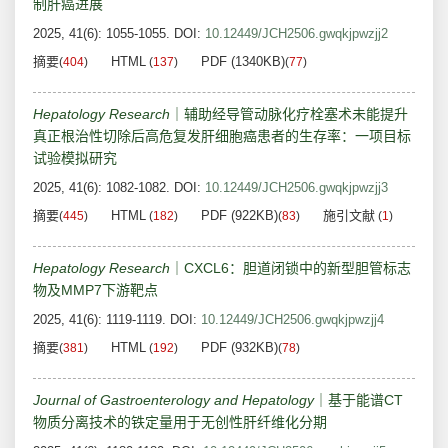
制肝癌进展
2025, 41(6): 1055-1055.
DOI:
10.12449/JCH2506.gwqkjpwzjj2
摘要
HTML
PDF (1340KB)
(
404
)
(
137
)
(
77
)
Hepatology Research
｜辅助经导管动脉化疗栓塞术未能提升
真正根治性切除后高危复发肝细胞癌患者的生存率：一项目标
试验模拟研究
2025, 41(6): 1082-1082.
DOI:
10.12449/JCH2506.gwqkjpwzjj3
摘要
HTML
PDF (922KB)
施引文献
(
445
)
(
182
)
(
83
)
(
1
)
Hepatology Research
｜CXCL6：胆道闭锁中的新型胆管标志
物及MMP7下游靶点
2025, 41(6): 1119-1119.
DOI:
10.12449/JCH2506.gwqkjpwzjj4
摘要
HTML
PDF (932KB)
(
381
)
(
192
)
(
78
)
Journal of Gastroenterology and Hepatology
｜基于能谱CT
物质分离技术的铁定量用于无创性肝纤维化分期