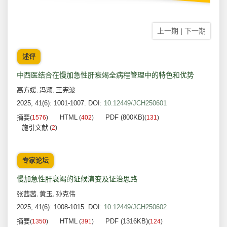
上一期
|
下一期
述评
中西医结合在慢加急性肝衰竭全病程管理中的特色和优势
高方媛
冯颖
王宪波
,
,
2025, 41(6): 1001-1007.
DOI:
10.12449/JCH250601
摘要
HTML
PDF (800KB)
(
1576
)
(
402
)
(
131
)
施引文献
(
2
)
专家论坛
慢加急性肝衰竭的证候演变及证治思路
张茜茜
黄玉
孙克伟
,
,
2025, 41(6): 1008-1015.
DOI:
10.12449/JCH250602
摘要
HTML
PDF (1316KB)
(
1350
)
(
391
)
(
124
)