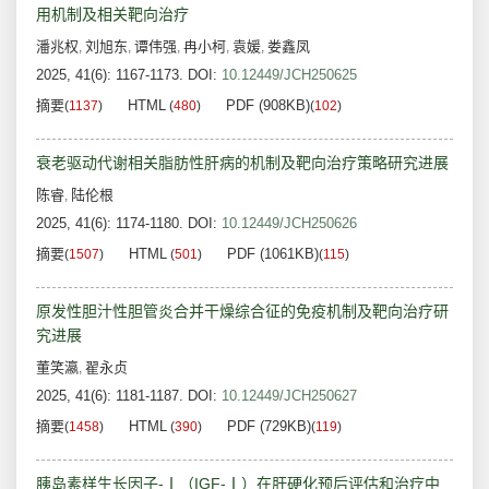
用机制及相关靶向治疗
潘兆权
刘旭东
谭伟强
冉小柯
袁媛
娄鑫凤
,
,
,
,
,
2025, 41(6): 1167-1173.
DOI:
10.12449/JCH250625
摘要
HTML
PDF (908KB)
(
1137
)
(
480
)
(
102
)
衰老驱动代谢相关脂肪性肝病的机制及靶向治疗策略研究进展
陈睿
陆伦根
,
2025, 41(6): 1174-1180.
DOI:
10.12449/JCH250626
摘要
HTML
PDF (1061KB)
(
1507
)
(
501
)
(
115
)
原发性胆汁性胆管炎合并干燥综合征的免疫机制及靶向治疗研
究进展
董笑瀛
翟永贞
,
2025, 41(6): 1181-1187.
DOI:
10.12449/JCH250627
摘要
HTML
PDF (729KB)
(
1458
)
(
390
)
(
119
)
胰岛素样生长因子-‍Ⅰ（IGF-‍Ⅰ‍‍）在肝硬化预后评估和治疗中