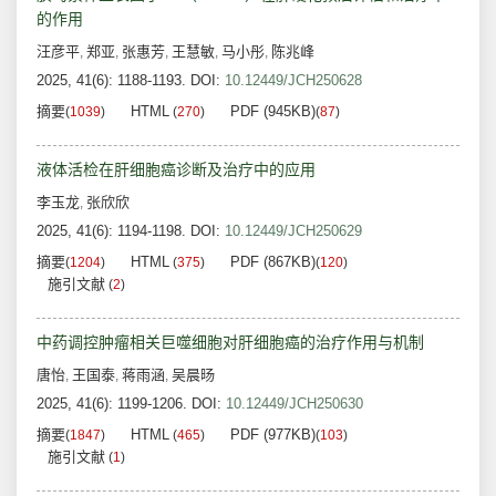
的作用
汪彦平
郑亚
张惠芳
王慧敏
马小彤
陈兆峰
,
,
,
,
,
2025, 41(6): 1188-1193.
DOI:
10.12449/JCH250628
摘要
HTML
PDF (945KB)
(
1039
)
(
270
)
(
87
)
液体活检在肝细胞癌诊断及治疗中的应用
李玉龙
张欣欣
,
2025, 41(6): 1194-1198.
DOI:
10.12449/JCH250629
摘要
HTML
PDF (867KB)
(
1204
)
(
375
)
(
120
)
施引文献
(
2
)
中药调控肿瘤相关巨噬细胞对肝细胞癌的治疗作用与机制
唐怡
王国泰
蒋雨涵
吴晨旸
,
,
,
2025, 41(6): 1199-1206.
DOI:
10.12449/JCH250630
摘要
HTML
PDF (977KB)
(
1847
)
(
465
)
(
103
)
施引文献
(
1
)