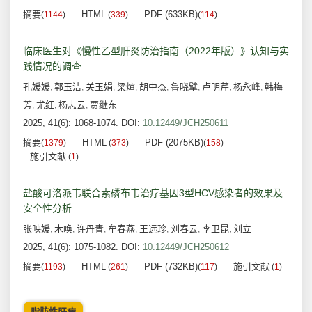
摘要
HTML
PDF (633KB)
(
1144
)
(
339
)
(
114
)
临床医生对《慢性乙型肝炎防治指南（2022年版）》认知与实
践情况的调查
孔媛媛
郭玉洁
关玉娟
梁煊
胡中杰
鲁晓擘
卢明芹
杨永峰
韩梅
,
,
,
,
,
,
,
,
芳
尤红
杨志云
贾继东
,
,
,
2025, 41(6): 1068-1074.
DOI:
10.12449/JCH250611
摘要
HTML
PDF (2075KB)
(
1379
)
(
373
)
(
158
)
施引文献
(
1
)
盐酸可洛派韦联合索磷布韦治疗基因3型HCV感染者的效果及
安全性分析
张映媛
木唤
许丹青
牟春燕
王远珍
刘春云
李卫昆
刘立
,
,
,
,
,
,
,
2025, 41(6): 1075-1082.
DOI:
10.12449/JCH250612
摘要
HTML
PDF (732KB)
施引文献
(
1193
)
(
261
)
(
117
)
(
1
)
脂肪性肝病