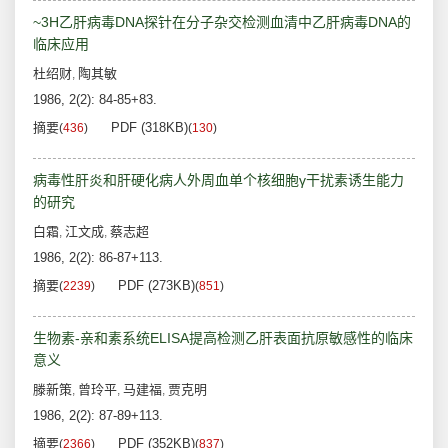
~3H乙肝病毒DNA探针在分子杂交检测血清中乙肝病毒DNA的
临床应用
杜绍财
陶其敏
,
1986, 2(2): 84-85+83.
摘要
PDF (318KB)
(
436
)
(
130
)
病毒性肝炎和肝硬化病人外周血单个核细胞γ干扰素诱生能力
的研究
白霜
江文成
蔡志超
,
,
1986, 2(2): 86-87+113.
摘要
PDF (273KB)
(
2239
)
(
851
)
生物素-亲和素系统ELISA提高检测乙肝表面抗原敏感性的临床
意义
滕新策
曾玲平
马建福
贾克明
,
,
,
1986, 2(2): 87-89+113.
摘要
PDF (352KB)
(
2366
)
(
837
)