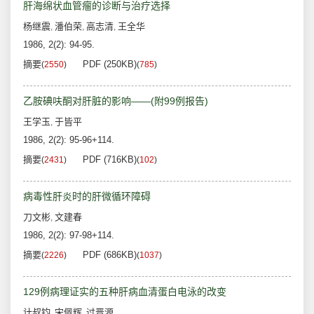
肝海绵状血管瘤的诊断与治疗选择
杨继震
潘伯荣
高志清
王全华
,
,
,
1986, 2(2): 94-95.
摘要
PDF (250KB)
(
2550
)
(
785
)
乙胺碘呋酮对肝脏的影响——(附99例报告)
王学玉
于皆平
,
1986, 2(2): 95-96+114.
摘要
PDF (716KB)
(
2431
)
(
102
)
病毒性肝炎时的肝微循环障碍
刀文彬
文建春
,
1986, 2(2): 97-98+114.
摘要
PDF (686KB)
(
2226
)
(
1037
)
129例病理证实的五种肝病血清蛋白电泳的改变
计叔钧
宋佩辉
过晋源
,
,