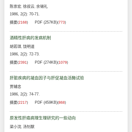
陈崇宏
徐叔云
余锡礼
,
,
1986, 2(2): 70-71.
摘要
PDF (257KB)
(
2168
)
(
773
)
酒精性肝病的发病机制
胡若琪
饶明道
,
1986, 2(2): 72-73.
摘要
PDF (274KB)
(
2391
)
(
1079
)
肝脏疾病的凝血因子与肝促凝血活酶试验
贾辅忠
1986, 2(2): 74-77.
摘要
PDF (459KB)
(
2217
)
(
868
)
原发性肝癌病理生理研究的一些动向
梁小浣
汤钊猷
,