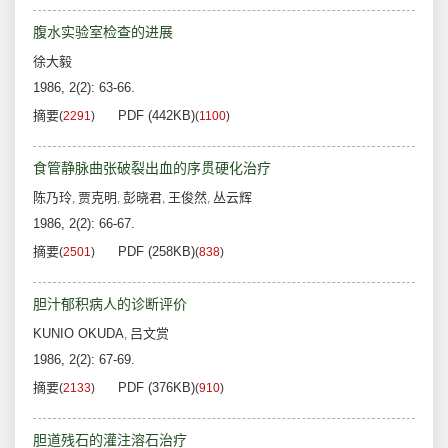
腹水实验室检查的进展
徐大毅
1986, 2(2): 63-66.
摘要
PDF (442KB)
(
2291
)
(
1100
)
食管静脉曲张破裂出血的序贯硬化治疗
陈乃玲
贾克明
彭晓君
王俊然
丛云辉
,
,
,
,
1986, 2(2): 66-67.
摘要
PDF (258KB)
(
2501
)
(
838
)
胆汁郁积病人的诊断评价
KUNIO OKUDA
吕文赏
,
1986, 2(2): 67-69.
摘要
PDF (376KB)
(
2133
)
(
910
)
胆道残石的灌注溶石治疗