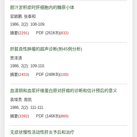
胆汁淤积症时肝细胞内的糖原小体
官颖鹏
张泰和
,
1986, 2(2): 108-109.
摘要
PDF (261KB)
(
2291
)
(
832
)
肝脏良性肿瘤的超声诊断(附45例分析)
贾泽清
1986, 2(2): 109-110.
摘要
PDF (248KB)
(
2453
)
(
100
)
血清铜和血浆纤维蛋白原对肝癌的诊断和估计预后的意义
袁增贵
周凯
,
1986, 2(2): 111-111.
摘要
PDF (146KB)
(
3392
)
(
860
)
无症状慢性活动性肝炎予后和治疗