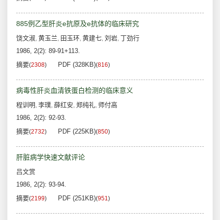
885例乙型肝炎e抗原及e抗体的临床研究
饶文淑
黄玉兰
田玉环
黄建七
刘岩
丁劲行
,
,
,
,
,
1986, 2(2): 89-91+113.
摘要
PDF (328KB)
(
2308
)
(
816
)
病毒性肝炎血清铁蛋白检测的临床意义
程训明
李璞
薛红安
郑纯礼
师付高
,
,
,
,
1986, 2(2): 92-93.
摘要
PDF (225KB)
(
2732
)
(
850
)
肝脏病学快速文献评论
吕文赏
1986, 2(2): 93-94.
摘要
PDF (251KB)
(
2199
)
(
951
)