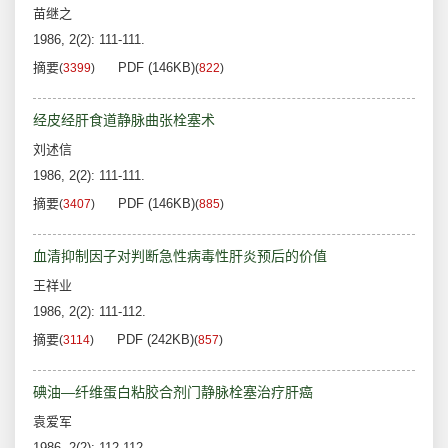
苗继之
1986, 2(2): 111-111.
摘要
PDF (146KB)
(
3399
)
(
822
)
经皮经肝食道静脉曲张栓塞术
刘述信
1986, 2(2): 111-111.
摘要
PDF (146KB)
(
3407
)
(
885
)
血清抑制因子对判断急性病毒性肝炎预后的价值
王祥业
1986, 2(2): 111-112.
摘要
PDF (242KB)
(
3114
)
(
857
)
碘油—纤维蛋白粘胶合剂门静脉栓塞治疗肝癌
袁爱军
1986, 2(2): 112-112.