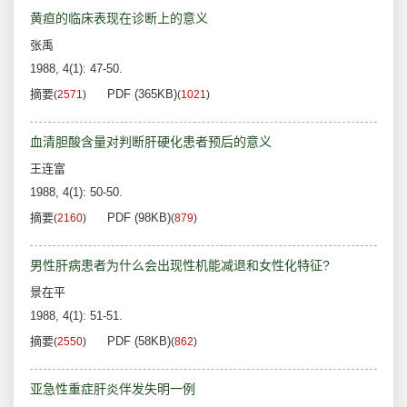
黄疸的临床表现在诊断上的意义
张禹
1988, 4(1): 47-50.
摘要
PDF (365KB)
(
2571
)
(
1021
)
血清胆酸含量对判断肝硬化患者预后的意义
王连富
1988, 4(1): 50-50.
摘要
PDF (98KB)
(
2160
)
(
879
)
男性肝病患者为什么会出现性机能减退和女性化特征?
景在平
1988, 4(1): 51-51.
摘要
PDF (58KB)
(
2550
)
(
862
)
亚急性重症肝炎伴发失明一例