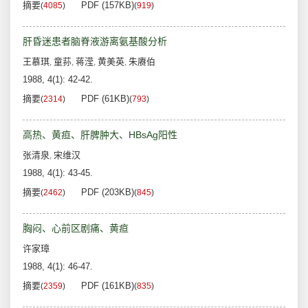
摘要
PDF (157KB)
(
4085
)
(
919
)
肝昏迷患者脑脊液游离氨基酸分析
王慕琪
童荪
蒋滢
黄美英
朱赓伯
,
,
,
,
1988, 4(1): 42-42.
摘要
PDF (61KB)
(
2314
)
(
793
)
高热、黄疸、肝脾肿大、HBsAg阳性
张清泉
宋维汉
,
1988, 4(1): 43-45.
摘要
PDF (203KB)
(
2462
)
(
845
)
胸闷、心前区剧痛、黄疸
许家璋
1988, 4(1): 46-47.
摘要
PDF (161KB)
(
2359
)
(
835
)