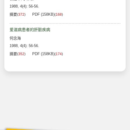
1988, 4(4): 56-56.
摘要
PDF (158KB)
(
372
)
(
168
)
爱滋病患者的肝脏疾病
何念海
1988, 4(4): 56-56.
摘要
PDF (158KB)
(
352
)
(
174
)