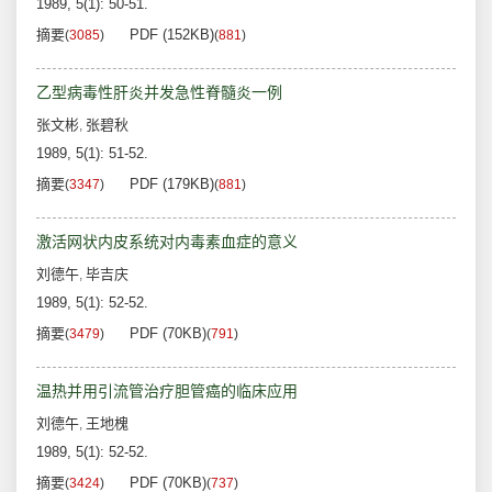
1989, 5(1): 50-51.
摘要
PDF (152KB)
(
3085
)
(
881
)
乙型病毒性肝炎并发急性脊髓炎一例
张文彬
张碧秋
,
1989, 5(1): 51-52.
摘要
PDF (179KB)
(
3347
)
(
881
)
激活网状内皮系统对内毒素血症的意义
刘德午
毕吉庆
,
1989, 5(1): 52-52.
摘要
PDF (70KB)
(
3479
)
(
791
)
温热并用引流管治疗胆管癌的临床应用
刘德午
王地槐
,
1989, 5(1): 52-52.
摘要
PDF (70KB)
(
3424
)
(
737
)