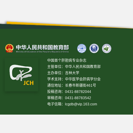
中国首个肝胆病专业杂志
主管单位：中华人民共和国教育部
主办单位：吉林大学
学术支持：中华医学会肝病学分会
通信地址：长春市新疆街461号
投稿咨询：0431-88782044
审稿咨询：0431-88783542
电子信箱：
lcgdb@vip.163.com
昨日IP[
13802
]
昨日PV[
26302
]
今日IP[
8734
]
今日PV[
65865
]