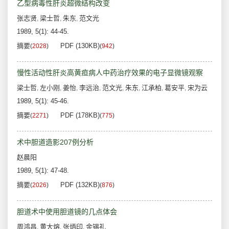
乙型病毒性肝炎超微结构改变
张志贤
梁士哲
朱东
范文光
,
,
,
1989, 5(1): 44-45.
摘要
PDF (130KB)
(
2028
)
(
942
)
慢性活动性肝炎高黄疸病人中药治疗效果的电子显微镜观察
梁士哲
左小刚
姜怡
李远治
范文光
朱东
江承柏
葛安平
宋为云
,
,
,
,
,
,
,
,
1989, 5(1): 45-46.
摘要
PDF (178KB)
(
2271
)
(
775
)
术中胆道造影207例分析
赵晨阳
1989, 5(1): 47-48.
摘要
PDF (132KB)
(
2026
)
(
876
)
胆道术中使用胆道镜的几点体会
周鸿昌
黄大熔
张炳印
金锡礼
,
,
,