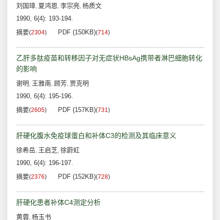
刘国璋
夏鸿恩
李宗亮
杨质文
,
,
,
1990, 6(4): 193-194.
摘要
PDF (150KB)
(
2304
)
(
714
)
乙肝多肽疫苗和转移因子对无症状HBsAg携带者淋巴细胞转化
的影响
谢明
王雅南
顾芳
贾克明
,
,
,
1990, 6(4): 195-196.
摘要
PDF (157KB)
(
2605
)
(
731
)
肝硬化腹水免疫球蛋白和补体C3的检测及其临床意义
徐希岳
王启芝
徐蔚虹
,
,
1990, 6(4): 196-197.
摘要
PDF (152KB)
(
2376
)
(
728
)
肝硬化患者补体C4测定分析
黄蓉
杨玉书
,