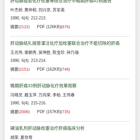
肝动脉插管化疗栓塞等综合治疗中晚期肝癌41例报告
叶杰桥
黄仲和
刘兴京
苏军英
,
,
,
1990, 6(4): 212-213.
摘要
PDF (126KB)
(
2122
)
(
676
)
肝动脉结扎插管灌注化疗加栓塞联合治疗不能切除的肝癌
王光伟
谢朝秀
吴坤胜
陈宝珍
钟乃瑞
,
,
,
,
1990, 6(4): 213-214.
摘要
PDF (162KB)
(
2151
)
(
746
)
晚期肝癌33例肝动脉化疗效果观察
冯晓灵
聂玉萍
万向荣
李柏
王伟春
,
,
,
,
1990, 6(4): 215-216.
摘要
PDF (157KB)
(
2006
)
(
735
)
碘油乳剂肝动脉栓塞治疗肝癌临床分析
胡荣
夏存寿
,