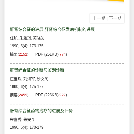
上一期
|
下一期
肝肾综合征的进展 肝肾综合征发病机制的进展
任旭
朱雅琪
苏晓波
,
,
1990, 6(4): 173-175.
摘要
PDF (251KB)
(
2152
)
(
774
)
肝肾综合征的诊断与鉴别诊断
庄宝珠
刘海军
沙文阁
,
,
1990, 6(4): 175-177.
摘要
PDF (226KB)
(
2459
)
(
927
)
肝肾综合征药物治疗的进展及评价
宋喜秀
朱安今
,
1990, 6(4): 178-179.