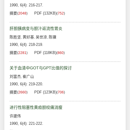
1990, 6(4): 216-217.
摘要
PDF (132KB)
(
2048
)
(
752
)
肝胆胰病变与胆汁返流性胃炎
陈胜坚
黄好基
吴世凉
陈骥
,
,
,
1990, 6(4): 218-219.
摘要
PDF (118KB)
(
2281
)
(
860
)
关于血清中GOT与GPT比值的探讨
刘富杰
崔广山
,
1990, 6(4): 219-220.
摘要
PDF (123KB)
(
2660
)
(
706
)
进行性阻塞性黄疸胆绞痛消瘦
许建伟
1990, 6(4): 221-222.