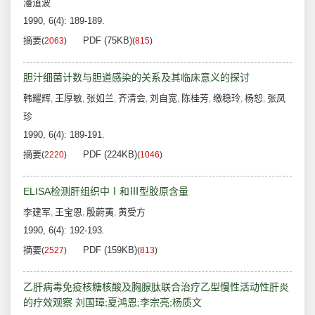
潘道波
1990, 6(4): 189-189.
摘要
PDF (75KB)
(
2063
)
(
815
)
胆汁细菌计数与胆道感染的关系及其临床意义的探讨
韩耀辉
王厚敏
张如兰
齐清会
刘自宽
陈桂芳
缴稳玲
杨恕
张凤
,
,
,
,
,
,
,
,
珍
1990, 6(4): 189-191.
摘要
PDF (224KB)
(
2220
)
(
1046
)
ELISA检测肝组织中Ⅰ和Ⅲ型胶原含量
李建军
王宝恩
殷蔚荑
黄受方
,
,
,
1990, 6(4): 192-193.
摘要
PDF (159KB)
(
2527
)
(
813
)
乙肝病毒免疫核糖核酸及胸腺肽联合治疗乙型慢性活动性肝炎
的疗效观察 刘国璋;夏鸿恩;李宗亮;杨质文