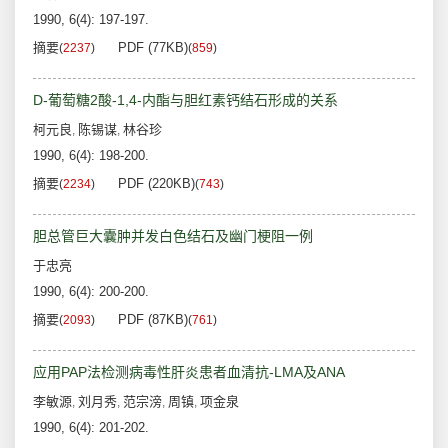
1990, 6(4): 197-197.
摘要
PDF (77KB)
(
2237
)
(
859
)
D-葡萄糖2酸-1,4-内酯与胆红素钙结石形成的关系
柯元良
陈锡谋
林谷珍
,
,
1990, 6(4): 198-200.
摘要
PDF (220KB)
(
2234
)
(
743
)
胆总管巨大囊肿并发白色结石及幽门梗阻一例
于忠亮
1990, 6(4): 200-200.
摘要
PDF (87KB)
(
2093
)
(
761
)
应用PAP法检测病毒性肝炎患者血清抗-LMA及ANA
李敏源
刘月秀
范宗滂
周镇
项金泉
,
,
,
,
1990, 6(4): 201-202.