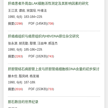
肝癌患者外周血LAK细胞活性测定及其影响因素的研究
王江滨
谭岩
宋国培
叶维法
,
,
,
1990, 6(4): 183-184+229.
摘要
PDF (145KB)
(
2298
)
(
708
)
肝癌癌组织与癌旁组织内HBVDNA原位杂交研究
张永源
胡克勤
鄢璞
汪由坤
郝连杰
,
,
,
,
1990, 6(4): 185-186+229.
摘要
PDF (182KB)
(
2263
)
(
743
)
肝胆管结石病胆管上皮与肝胆管癌细胞核DNA含量的初步探讨
滕木俭
殷凤峙
杨发端
,
,
1990, 6(4): 187-189.
摘要
PDF (153KB)
(
2016
)
(
733
)
胆石数目的世界纪录