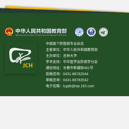
中国首个肝胆病专业杂志
主管单位：中华人民共和国教育部
主办单位：吉林大学
学术支持：中华医学会肝病学分会
通信地址：长春市新疆街461号
投稿咨询：0431-88782044
审稿咨询：0431-88783542
电子信箱：
lcgdb@vip.163.com
昨日IP[
13469
]
昨日PV[
37243
]
今日IP[
11687
]
今日
PV[
34012
]
当前在线[
2829
]
网站设计 © 2020 《临床肝胆病杂志》编辑部
吉ICP备10000617号-1
技
术支持:
仁和软件