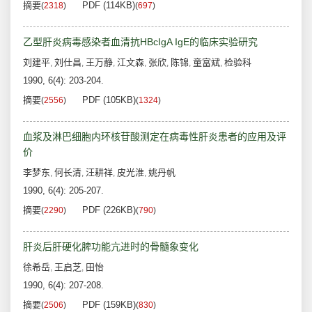
摘要
PDF (114KB)
(
2318
)
(
697
)
乙型肝炎病毒感染者血清抗HBcIgA IgE的临床实验研究
刘建平
刘仕昌
王万静
江文森
张欣
陈锦
童富斌
检验科
,
,
,
,
,
,
,
1990, 6(4): 203-204.
摘要
PDF (105KB)
(
2556
)
(
1324
)
血浆及淋巴细胞内环核苷酸测定在病毒性肝炎患者的应用及评
价
李梦东
何长清
汪耕祥
皮光淮
姚丹帆
,
,
,
,
1990, 6(4): 205-207.
摘要
PDF (226KB)
(
2290
)
(
790
)
肝炎后肝硬化脾功能亢进时的骨髓象变化
徐希岳
王启芝
田怡
,
,
1990, 6(4): 207-208.
摘要
PDF (159KB)
(
2506
)
(
830
)