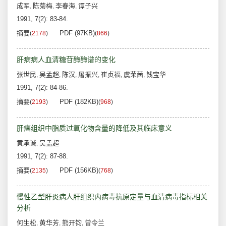
成军
陈菊梅
李春海
谭子兴
,
,
,
1991, 7(2): 83-84.
摘要
PDF (97KB)
(
2178
)
(
866
)
肝病病人血清糖苷酶酶谱的变化
张世民
吴孟超
陈汉
屠振兴
崔贞福
虞荣茜
钱宝华
,
,
,
,
,
,
1991, 7(2): 84-86.
摘要
PDF (182KB)
(
2193
)
(
968
)
肝癌组织中脂质过氧化物含量的降低及其临床意义
黄承诚
吴孟超
,
1991, 7(2): 87-88.
摘要
PDF (156KB)
(
2135
)
(
768
)
慢性乙型肝炎病人肝组织内病毒抗原定量与血清病毒指标相关
分析
何生松
黄华芳
熊开钧
曾令兰
,
,
,