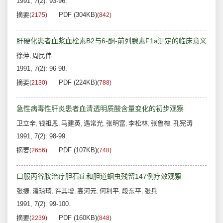
1991, 7(2): 93-96.
摘要
PDF (304KB)
(
2175
)
(
842
)
肝硬化患者血浆血栓素B2与6-酮-前列腺素F1a测定的临床意义
徐萍
周民伟
,
1991, 7(2): 96-98.
摘要
PDF (224KB)
(
2130
)
(
788
)
急性病毒性肝炎患者血清透明质酸含量变化的初步观察
卫立辛
钱祖恩
马建英
遇常光
张明富
李松林
张鲁榕
孔宪涛
,
,
,
,
,
,
,
1991, 7(2): 98-99.
摘要
PDF (107KB)
(
2656
)
(
748
)
口服丙谷胺治疗胆石症和胆道蛔虫残留147例疗效观察
张捷
潘琼琦
许其增
高河元
何利平
段东平
张兵
,
,
,
,
,
,
1991, 7(2): 99-100.
摘要
PDF (160KB)
(
2239
)
(
848
)