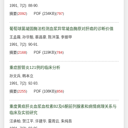
1991, 7(2): 88-90.
摘要
PDF (234KB)
(
2092
)
(
797
)
葡萄球菌凝固酶法检测血浆异常凝血酶原对肝癌的诊断价值
王孟薇
孙华魁
蔡昌豪
陈泮藻
李振甲
,
,
,
,
1991, 7(2): 90-91.
摘要
PDF (119KB)
(
2168
)
(
784
)
重症胆管炎121例的临床分析
孙文兵
韩本立
,
1991, 7(2): 92-93.
摘要
PDF (108KB)
(
2255
)
(
856
)
重度黄疸肝炎血浆血栓素B2及6酮前列腺素和病情病理关系与
临床及实验研究
汪承柏
贺江平
许建华
雷周云
朱纯吾
,
,
,
,