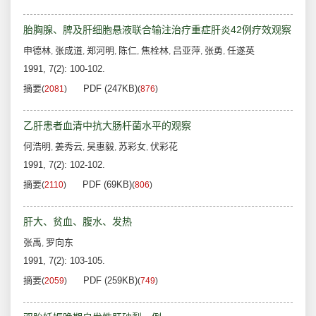
胎胸腺、脾及肝细胞悬液联合输注治疗重症肝炎42例疗效观察
申德林
张成道
郑河明
陈仁
焦栓林
吕亚萍
张勇
任遂英
,
,
,
,
,
,
,
1991, 7(2): 100-102.
摘要
PDF (247KB)
(
2081
)
(
876
)
乙肝患者血清中抗大肠杆菌水平的观察
何浩明
姜秀云
吴惠毅
苏彩女
伏彩花
,
,
,
,
1991, 7(2): 102-102.
摘要
PDF (69KB)
(
2110
)
(
806
)
肝大、贫血、腹水、发热
张禹
罗向东
,
1991, 7(2): 103-105.
摘要
PDF (259KB)
(
2059
)
(
749
)