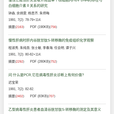
慢性迁延性肝炎患者外周血单个核细胞内HBV DNA的存在与
白细胞介素Ⅱ关系的研究
钟森
余炳雯
杨思齐
朱师晦
,
,
,
1991, 7(2): 78-79+114.
摘要
PDF (190KB)
(
2163
)
(
756
)
慢性肝病时肝内谷胱甘肽S-转移酶的免疫组织化学观察
程淑秀
朱纯吾
张士敏
李春海
任会明
谭子兴
,
,
,
,
,
1991, 7(2): 80-82+114.
摘要
PDF (280KB)
(
2292
)
(
752
)
问:什么是PCR,它在病毒性肝炎诊断上有何价值?
迟宝荣
1991, 7(2): 82-82.
摘要
PDF (83KB)
(
2402
)
(
707
)
乙型病毒性肝炎患者血清谷胱甘肽S-转移酶的测定及其意义