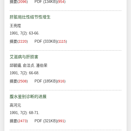
摘要
PDF (134KB)
(
2096
)
(
954
)
肝脏局灶性结节性增生
王亮陞
1991, 7(2): 63-66.
摘要
PDF (333KB)
(
2220
)
(
1115
)
艾滋病与肝损害
邱毓骦
俞洁贞
潘伯荣
,
,
1991, 7(2): 66-68.
摘要
PDF (185KB)
(
2508
)
(
916
)
腹水鉴别诊断的进展
高河元
1991, 7(2): 68-71.
摘要
PDF (321KB)
(
2473
)
(
991
)