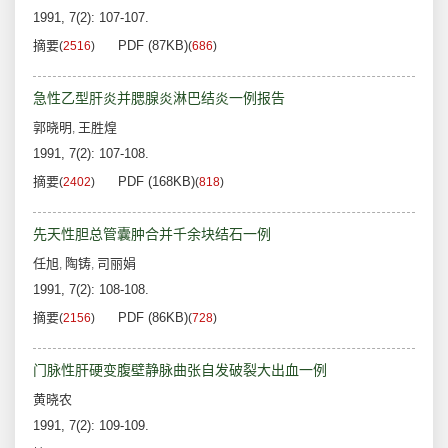
1991, 7(2): 107-107.
摘要
PDF (87KB)
(
2516
)
(
686
)
急性乙型肝炎并腮腺炎淋巴结炎一例报告
郭晓明
王胜煌
,
1991, 7(2): 107-108.
摘要
PDF (168KB)
(
2402
)
(
818
)
先天性胆总管囊肿合并千余块结石一例
任旭
陶铸
司丽娟
,
,
1991, 7(2): 108-108.
摘要
PDF (86KB)
(
2156
)
(
728
)
门脉性肝硬变腹壁静脉曲张自发破裂大出血一例
黄晓农
1991, 7(2): 109-109.