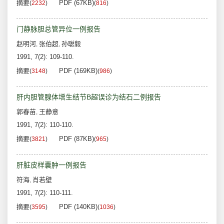
摘要
PDF (67KB)
(
2232
)
(
816
)
门静脉胆总管异位一例报告
赵明河
张伯超
孙聪毅
,
,
1991, 7(2): 109-110.
摘要
PDF (169KB)
(
3148
)
(
986
)
肝内胆管腺体增生结节B超误诊为结石二例报告
郭春苗
王静意
,
1991, 7(2): 110-110.
摘要
PDF (87KB)
(
3821
)
(
965
)
肝脏皮样囊肿一例报告
符海
肖若壁
,
1991, 7(2): 110-111.
摘要
PDF (140KB)
(
3595
)
(
1036
)