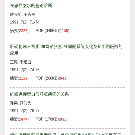
良恶性腹水的鉴别诊断
耿长新
于皆平
,
1991, 7(2): 71-74.
摘要
PDF (349KB)
(
2227
)
(
1139
)
肝硬化病人肾素-血管紧张素-醛固酮系统变化及巯甲丙脯酸的
应用
王毅
李绍白
,
1991, 7(2): 74-76.
摘要
PDF (266KB)
(
2129
)
(
943
)
纤维连接蛋白与肝脏疾病的关系
乔梁
顾为秀
,
1991, 7(2): 76-77.
摘要
PDF (170KB)
(
2474
)
(
931
)