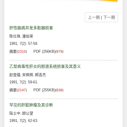
上一期
|
下一期
肝性脑病并发多脏器损害
陈仕珠
潘伯荣
,
1991, 7(2): 57-59.
摘要
PDF (256KB)
(
2310
)
(
979
)
乙型病毒性肝炎的胆道系统损害及其意义
赵登蕴
宋佩辉
郝连杰
,
,
1991, 7(2): 59-61.
摘要
PDF (255KB)
(
2147
)
(
838
)
罕见的肝脏肿瘤及其诊断
陆士中
顾公望
,
1991, 7(2): 62-63.