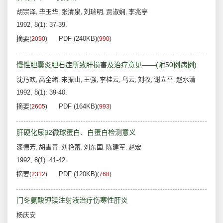
胡宗泽
毕玉华
张清泉
刘瑞明
贾淑娴
李兆亭
,
,
,
,
,
1992, 8(1): 37-39.
摘要
PDF (240KB)
(
2090
)
(
990
)
慢性胆囊炎胆石症所致肝损害及治疗意见——(附50例病例)
沈乃欢
高全绪
宋振山
王强
李桂云
乌云
刘牧
谢立平
赵水清
,
,
,
,
,
,
,
,
1992, 8(1): 39-40.
摘要
PDF (164KB)
(
2605
)
(
993
)
肝硬化尿β2微球蛋白、白蛋白检测意义
漆德芳
胡雪青
刘艳蕾
刘东国
陈建军
赵宏
,
,
,
,
,
1992, 8(1): 41-42.
摘要
PDF (120KB)
(
2312
)
(
768
)
门冬氨酸钾镁注射液治疗伤寒性肝炎
杨庆安