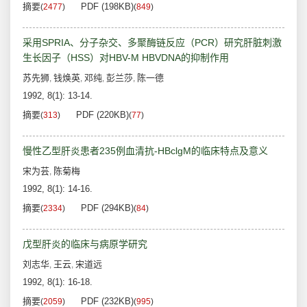
摘要
PDF (198KB)
(
2477
)
(
849
)
采用SPRIA、分子杂交、多聚酶链反应（PCR）研究肝脏刺激
生长因子（HSS）对HBV-M HBVDNA的抑制作用
苏先狮
钱焕英
邓纯
彭兰莎
陈一德
,
,
,
,
1992, 8(1): 13-14.
摘要
PDF (220KB)
(
313
)
(
77
)
慢性乙型肝炎患者235例血清抗-HBclgM的临床特点及意义
宋为芸
陈菊梅
,
1992, 8(1): 14-16.
摘要
PDF (294KB)
(
2334
)
(
84
)
戊型肝炎的临床与病原学研究
刘志华
王云
宋道远
,
,
1992, 8(1): 16-18.
摘要
PDF (232KB)
(
2059
)
(
995
)