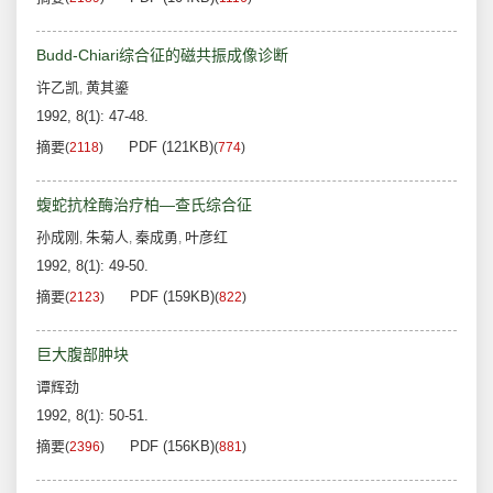
Budd-Chiari综合征的磁共振成像诊断
许乙凯
黄其鎏
,
1992, 8(1): 47-48.
摘要
PDF (121KB)
(
2118
)
(
774
)
蝮蛇抗栓酶治疗柏—查氏综合征
孙成刚
朱菊人
秦成勇
叶彦红
,
,
,
1992, 8(1): 49-50.
摘要
PDF (159KB)
(
2123
)
(
822
)
巨大腹部肿块
谭辉劲
1992, 8(1): 50-51.
摘要
PDF (156KB)
(
2396
)
(
881
)