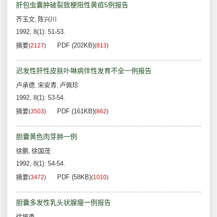
肝包虫囊肿破裂致梗阻性黄疸5例报告
齐玉文
陈兴川
,
1992, 8(1): 51-53.
摘要
PDF (202KB)
(
2127
)
(
813
)
迟发性肝性皮肤卟啉病伴性发育不全一例报告
卢承德
宋安青
卢佩珍
,
,
1992, 8(1): 53-54.
摘要
PDF (161KB)
(
3503
)
(
862
)
胆囊黄色肉芽肿一例
徐鹏
徐国茂
,
1992, 8(1): 54-54.
摘要
PDF (58KB)
(
3472
)
(
1010
)
胆囊多发性乳头状腺瘤一例报告
徐振勇