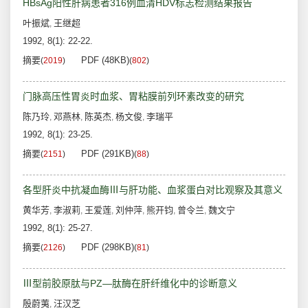
HBsAg阳性肝病患者316例血清HDV标志检测结果报告
叶振斌
王继超
,
1992, 8(1): 22-22.
摘要
PDF (48KB)
(
2019
)
(
802
)
门脉高压性胃炎时血浆、胃粘膜前列环素改变的研究
陈乃玲
邓燕林
陈英杰
杨文俊
李瑞平
,
,
,
,
1992, 8(1): 23-25.
摘要
PDF (291KB)
(
2151
)
(
88
)
各型肝炎中抗凝血酶Ⅲ与肝功能、血浆蛋白对比观察及其意义
黄华芳
李淑莉
王爱莲
刘仲萍
熊开钧
曾令兰
魏文宁
,
,
,
,
,
,
1992, 8(1): 25-27.
摘要
PDF (298KB)
(
2126
)
(
81
)
Ⅲ型前胶原肽与PZ—肽酶在肝纤维化中的诊断意义
殷蔚荑
汪汉芝
,