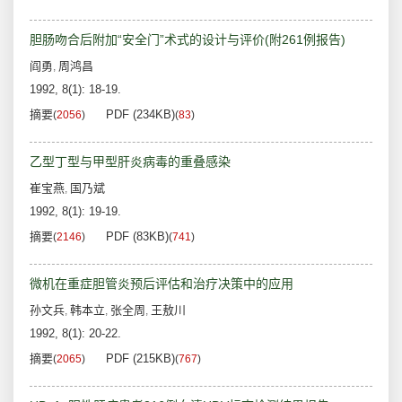
胆肠吻合后附加“安全门”术式的设计与评价(附261例报告)
阎勇
周鸿昌
,
1992, 8(1): 18-19.
摘要
PDF (234KB)
(
2056
)
(
83
)
乙型丁型与甲型肝炎病毒的重叠感染
崔宝燕
国乃斌
,
1992, 8(1): 19-19.
摘要
PDF (83KB)
(
2146
)
(
741
)
微机在重症胆管炎预后评估和治疗决策中的应用
孙文兵
韩本立
张全周
王敖川
,
,
,
1992, 8(1): 20-22.
摘要
PDF (215KB)
(
2065
)
(
767
)