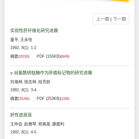
上一期
|
下一期
实验性肝纤维化研究进展
童平
王永怡
,
1992, 8(1): 1-2.
摘要
PDF (155KB)
(
2030
)
(
849
)
γ-谷氨酰转肽酶作为肝癌标记物的研究进展
刘海林
徐志林
段芳龄
,
,
1992, 8(1): 3-4.
摘要
PDF (253KB)
(
3146
)
(
108
)
肝性皮层盲
王仲会
赵雅琴
郑美英
康建利
,
,
,
1992, 8(1): 4-5.