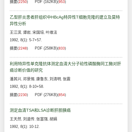
摘要
PDF (162KB)
(
2250
)
(
953
)
乙型肝炎患者肝组织中HBcAg特异性T细胞克隆的建立及莫特
异性分析
王江滨
谭岩
宋国培
叶维法
,
,
,
1992, 8(1): 5-7+57.
摘要
PDF (258KB)
(
2248
)
(
833
)
利用特异性单克隆抗体测定血清大分子硷性磷酸酶同工酶对肝
癌诊断价值的研究
潘其兴
邓景惕
康鲁东
刘清明
张震
,
,
,
,
1992, 8(1): 8-10+58.
摘要
PDF (276KB)
(
2230
)
(
854
)
测定血清TSA和LSA诊断肝胆胰癌
王天然
刘道传
张富强
胡娟
,
,
,
1992, 8(1): 10-12.