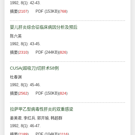
1992, 8(1): 42-43.
摘要
PDF (153KB)
(
2107
)
(
768
)
婴儿肝炎综合征临床病因分析及预后
陈六英
1992, 8(1): 43-45.
摘要
PDF (244KB)
(
2310
)
(
826
)
CUSA(超吸刀)切肝术58例
杜春渊
1992, 8(1): 45-46.
摘要
PDF (150KB)
(
2562
)
(
824
)
拉萨甲乙型病毒性肝炎的双重感梁
姜美君
李红兵
郭开瑜
韩超群
,
,
,
1992, 8(1): 46-47.
摘要
PDF (104KB)
(
2189
)
(
1116
)