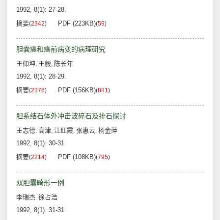
1992, 8(1): 27-28.
摘要
PDF (223KB)
(
2342
)
(
59
)
胆囊癌和癌前病变的病理研究
王仰坤
王毅
陈长年
,
,
1992, 8(1): 28-29.
摘要
PDF (156KB)
(
2376
)
(
881
)
胆系结石体外冲击波碎石及排石探讨
王志德
高津
江红霞
张惠云
杨金萍
,
,
,
,
1992, 8(1): 30-31.
摘要
PDF (108KB)
(
2214
)
(
795
)
双胆囊畸形一例
李瑞杰
徐占浩
,
1992, 8(1): 31-31.