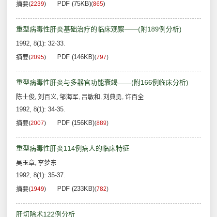
摘要
PDF (75KB)
(
2239
)
(
865
)
重型病毒性肝炎基础治疗的临床观察——(附189例分析)
1992, 8(1): 32-33.
摘要
PDF (146KB)
(
2095
)
(
797
)
重型病毒性肝炎与多器官功能衰竭——(附166例临床分析)
陈士俊
刘百义
邹海军
吕敏和
刘典勇
许百全
,
,
,
,
,
1992, 8(1): 34-35.
摘要
PDF (156KB)
(
2007
)
(
889
)
重型病毒性肝炎114例病人的临床特征
吴玉章
李梦东
,
1992, 8(1): 35-37.
摘要
PDF (233KB)
(
1949
)
(
782
)
肝切除术122例分析