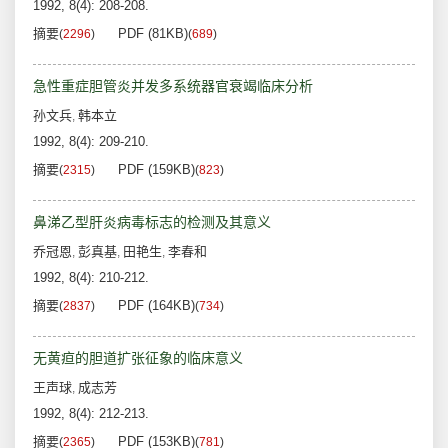
1992, 8(4): 208-208.
摘要
PDF (81KB)
(
2296
)
(
689
)
急性重症胆管炎并发多系统器官衰竭临床分析
孙文兵
韩本立
,
1992, 8(4): 209-210.
摘要
PDF (159KB)
(
2315
)
(
823
)
鼻涕乙型肝炎病毒标志的检测及其意义
乔冠恩
彭真基
田艳生
李春和
,
,
,
1992, 8(4): 210-212.
摘要
PDF (164KB)
(
2837
)
(
734
)
无黄疸的胆道扩张征象的临床意义
王声球
成志芳
,
1992, 8(4): 212-213.
摘要
PDF (153KB)
(
2365
)
(
781
)