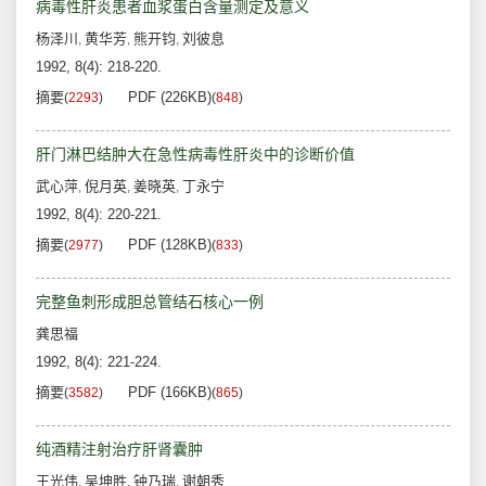
病毒性肝炎患者血浆蛋白含量测定及意义
杨泽川
黄华芳
熊开钧
刘彼息
,
,
,
1992, 8(4): 218-220.
摘要
PDF (226KB)
(
2293
)
(
848
)
肝门淋巴结肿大在急性病毒性肝炎中的诊断价值
武心萍
倪月英
姜晓英
丁永宁
,
,
,
1992, 8(4): 220-221.
摘要
PDF (128KB)
(
2977
)
(
833
)
完整鱼刺形成胆总管结石核心一例
龚思福
1992, 8(4): 221-224.
摘要
PDF (166KB)
(
3582
)
(
865
)
纯酒精注射治疗肝肾囊肿
王光伟
吴坤胜
钟乃瑞
谢朝秀
,
,
,