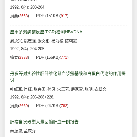
1992, 8(4): 203-204.
摘要
PDF (151KB)
(
2563
)
(
917
)
应用多聚酶链反应(PCR)检测HBVDNA
周永兴
姚志强
张文彬
杨为松
陈朝霞
,
,
,
,
1992, 8(4): 204-205.
摘要
PDF (156KB)
(
2383
)
(
771
)
丹参等对实验性肝纤维化鼠血浆氨基酸和白蛋白代谢的作用探
讨
叶红军
肖红
张兴国
孙凤
宋玉芳
房家智
张明
衣翠文
,
,
,
,
,
,
,
1992, 8(4): 206-208+228.
摘要
PDF (247KB)
(
2669
)
(
782
)
肝癌自发破裂大量回输肝血一例报告
秦振谦
孟庆秀
,