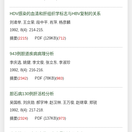
HDV感染的血清和肝组织学标志与HBV复制的关系
刘逄举
王立荣
段中平
肖萍
杨彦麟
,
,
,
,
1992, 8(4): 214-215.
摘要
PDF (129KB)
(
2215
)
(
712
)
943例胆道疾病病理分析
李庆选
姚健
李文俊
张立东
李淑珍
,
,
,
,
1992, 8(4): 216-216.
摘要
PDF (78KB)
(
2342
)
(
983
)
胆石病130例肝活检分析
吴国栋
刘庆勋
郝学坤
赵汉林
王万俊
赵继章
郑锐
,
,
,
,
,
,
1992, 8(4): 217-218.
摘要
PDF (137KB)
(
2324
)
(
973
)