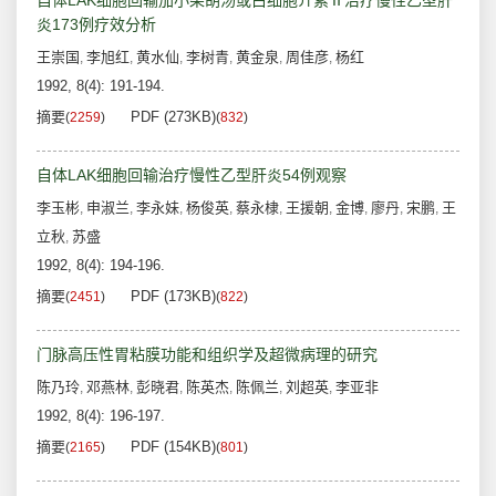
自体LAK细胞回输加小柴胡汤或白细胞介素Ⅱ治疗慢性乙型肝
炎173例疗效分析
王崇国
李旭红
黄水仙
李树青
黄金泉
周佳彦
杨红
,
,
,
,
,
,
1992, 8(4): 191-194.
摘要
PDF (273KB)
(
2259
)
(
832
)
自体LAK细胞回输治疗慢性乙型肝炎54例观察
李玉彬
申淑兰
李永妹
杨俊英
蔡永棣
王援朝
金博
廖丹
宋鹏
王
,
,
,
,
,
,
,
,
,
立秋
苏盛
,
1992, 8(4): 194-196.
摘要
PDF (173KB)
(
2451
)
(
822
)
门脉高压性胃粘膜功能和组织学及超微病理的研究
陈乃玲
邓燕林
彭晓君
陈英杰
陈佩兰
刘超英
李亚非
,
,
,
,
,
,
1992, 8(4): 196-197.
摘要
PDF (154KB)
(
2165
)
(
801
)