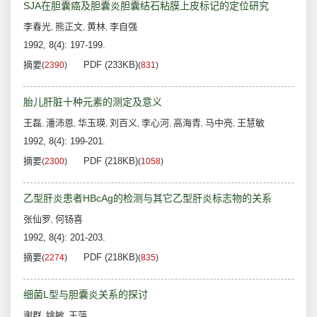
SJA在胆囊癌及胆囊炎胆囊结石粘膜上皮标记的定位研究
李春光
熊正文
黄林
李自强
,
,
,
1992, 8(4): 197-199.
摘要
PDF (233KB)
(
2390
)
(
831
)
胎儿肝脏十种元素的测定及意义
王磊
潘沛恩
华玉瑛
刘百义
李心河
高海青
马中亮
王慧敏
,
,
,
,
,
,
,
1992, 8(4): 199-201.
摘要
PDF (218KB)
(
2300
)
(
1058
)
乙型肝炎患者HBcAg的检测与其它乙型肝炎标志物的关系
张仙罗
何钖喜
,
1992, 8(4): 201-203.
摘要
PDF (218KB)
(
2274
)
(
835
)
细菌L型与胆囊炎关系的探讨
谢群
姚敏
王萍
,
,