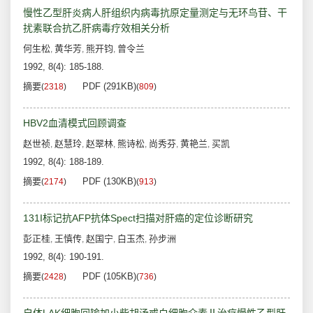
慢性乙型肝炎病人肝组织内病毒抗原定量测定与无环鸟苷、干
扰素联合抗乙肝病毒疗效相关分析
何生松
黄华芳
熊开钧
曾令兰
,
,
,
1992, 8(4): 185-188.
摘要
PDF (291KB)
(
2318
)
(
809
)
HBV2血清模式回顾调查
赵世祯
赵慧玲
赵翠林
熊诗松
尚秀芬
黄艳兰
买凯
,
,
,
,
,
,
1992, 8(4): 188-189.
摘要
PDF (130KB)
(
2174
)
(
913
)
131I标记抗AFP抗体Spect扫描对肝癌的定位诊断研究
彭正桂
王慎传
赵国宁
白玉杰
孙步洲
,
,
,
,
1992, 8(4): 190-191.
摘要
PDF (105KB)
(
2428
)
(
736
)