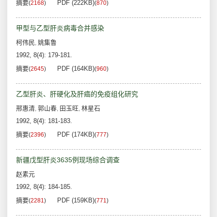
摘要
PDF (222KB)
(
2168
)
(
870
)
甲型与乙型肝炎病毒合并感染
柯伟民
姚集鲁
,
1992, 8(4): 179-181.
摘要
PDF (164KB)
(
2645
)
(
960
)
乙型肝炎、肝硬化及肝癌的免疫组化研究
邢惠清
郭山春
田玉旺
林星石
,
,
,
1992, 8(4): 181-183.
摘要
PDF (174KB)
(
2396
)
(
777
)
新疆戊型肝炎3635例现场综合调查
赵素元
1992, 8(4): 184-185.
摘要
PDF (159KB)
(
2281
)
(
771
)