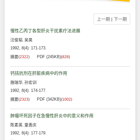
上一期
|
下一期
慢性乙丙丁各型肝炎干扰素疗法进展
汪俊韬
吴昊
,
1992, 8(4): 171-173.
摘要
PDF (245KB)
(
2322
)
(
828
)
钙拮抗剂在肝脏疾病中的作用
施瑞华
孙宏训
,
1992, 8(4): 174-177.
摘要
PDF (342KB)
(
2323
)
(
1002
)
肿瘤坏死因子在急慢性肝炎中的意义和作用
陈素英
童善庆
,
1992, 8(4): 177-179.