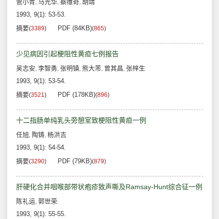
管小青
马光华
蔡维奇
胡靖
,
,
,
1993, 9(1): 53-53.
摘要
PDF (84KB)
(
3389
)
(
865
)
少见病因引起梗阻性黄疸七例报告
吴志安
李智勇
张明镇
熊大芾
曾其昌
张梓生
,
,
,
,
,
1993, 9(1): 53-54.
摘要
PDF (178KB)
(
3521
)
(
896
)
十二指肠单纯乳头旁憩室致梗阻性黄疸一例
任旭
陶铸
杨洪吉
,
,
1993, 9(1): 54-54.
摘要
PDF (79KB)
(
3290
)
(
879
)
肝硬化合并咽喉部带状疱疹致声嘶及Ramsay-Hunt综合征一例
陈礼运
郭世荣
,
1993, 9(1): 55-55.