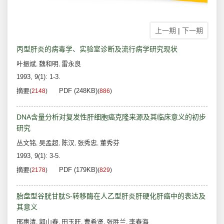
上一期
|
下一期
丙型肝炎的病毒学、实验室诊断及流行病学研究现状
叶振斌
魏和明
雷永良
,
,
1993, 9(1): 1-3.
摘要
PDF (248KB)
(
2148
)
(
886
)
DNA含量分析对复发性肝细胞癌克隆来源及其临床意义的初步
研究
丛文铭
吴孟超
陈汉
张秀忠
董秀芬
,
,
,
,
1993, 9(1): 3-5.
摘要
PDF (179KB)
(
2178
)
(
829
)
胎盘型谷胱甘肽S-转移酶在人乙型肝炎肝硬化肝癌中的表达及
其意义
邢惠清
郭山春
田玉旺
曹希贤
张胜兰
李春海
,
,
,
,
,