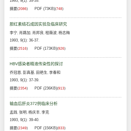
1993, 9(1): 35-35.
摘要
PDF (73KB)
(
2086
)
(
748
)
胆红素结石成因实验及临床研究
李宁
肖路加
肖邦良
程薇波
杨志梅
,
,
,
,
1993, 9(1): 36-37.
摘要
PDF (173KB)
(
2516
)
(
926
)
HBV感染者精液传染性的探讨
乔冠恩
彭真基
田艳生
李春和
,
,
,
1993, 9(1): 37-39.
摘要
PDF (236KB)
(
2354
)
(
913
)
输血后肝炎372例临床分析
孟践
张明
杨庆丰
李克
,
,
,
1993, 9(1): 39-40.
摘要
PDF (156KB)
(
2349
)
(
833
)