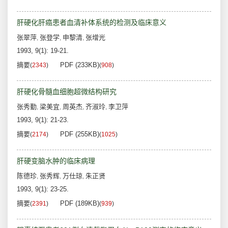
肝硬化肝癌患者血清补体系统的检测及临床意义
张翠萍
张登学
申黎清
张增光
,
,
,
1993, 9(1): 19-21.
摘要
PDF (233KB)
(
2343
)
(
908
)
肝硬化骨髓血细胞超微结构研究
张秀勤
梁美宜
周英杰
齐淑玲
李卫萍
,
,
,
,
1993, 9(1): 21-23.
摘要
PDF (255KB)
(
2174
)
(
1025
)
肝硬变脑水肿的临床病理
陈德珍
张秀辉
万仕琼
朱正贤
,
,
,
1993, 9(1): 23-25.
摘要
PDF (189KB)
(
2391
)
(
939
)