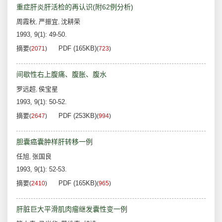
重症肝炎肝活检的再认识(附62例分析)
周霞秋
严振宜
沈耕荣
,
,
1993, 9(1): 49-50.
摘要
PDF (165KB)
(
2071
)
(
723
)
间歇性右上腹痛、腹胀、腹水
罗远超
侯宝星
,
1993, 9(1): 50-52.
摘要
PDF (253KB)
(
2647
)
(
994
)
胆囊癌囊肿样肝转移一例
任旭
张国良
,
1993, 9(1): 52-53.
摘要
PDF (165KB)
(
2410
)
(
965
)
肝脏巨大平滑肌肉瘤继发囊性变一例