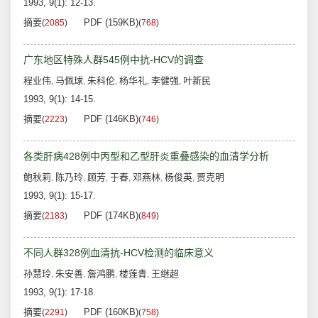
1993, 9(1): 12-13.
摘要
PDF (159KB)
(
2085
)
(
768
)
广东地区特殊人群545例中抗-HCV的调查
程业伟
马佩球
朱科伦
杨华礼
李健强
叶新民
,
,
,
,
,
1993, 9(1): 14-15.
摘要
PDF (146KB)
(
2223
)
(
746
)
各类肝病428例中丙型和乙型肝炎重叠感染的血清学分析
鲍秋莉
陈乃玲
顾芳
于春
邓燕林
杨俊英
贾克明
,
,
,
,
,
,
1993, 9(1): 15-17.
摘要
PDF (174KB)
(
2183
)
(
849
)
不同人群328例血清抗-HCV检测的临床意义
孙慧玲
朱安善
詹鸿鹏
楼莲青
王继超
,
,
,
,
1993, 9(1): 17-18.
摘要
PDF (160KB)
(
2291
)
(
758
)