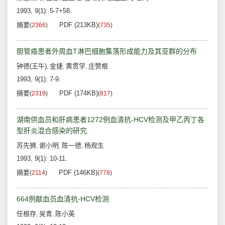
1993, 9(1): 5-7+58.
摘要
PDF (213KB)
(
2366
)
(
735
)
胆管癌患者外周血T淋巴细胞集落形成能力及其亚群的分布
钟德(王午)
金捷
黄贯学
庄赞根
,
,
,
1993, 9(1): 7-9.
摘要
PDF (174KB)
(
2319
)
(
817
)
湖南供血员和肝病患者1272例血清抗-HCV检测及甲乙丙丁各
型肝炎混合感染的研究
苏先狮
谢小明
陈一德
杨观生
,
,
,
1993, 9(1): 10-11.
摘要
PDF (146KB)
(
2114
)
(
778
)
664例献血员血清抗-HCV检测
任根存
吴青
陈小英
,
,