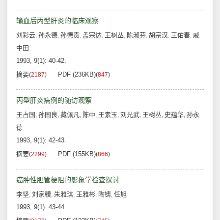
输血后丙型肝炎的临床观察
刘彩云
孙永德
孙德贵
孟宗达
王树丛
陈淑芬
胡宗汉
王佑春
戚
,
,
,
,
,
,
,
,
中田
1993, 9(1): 40-42.
摘要
PDF (236KB)
(
2187
)
(
847
)
丙型肝炎病例的随访观察
王占国
孙国良
藏佩凡
陈中
王素玉
刘光武
王树丛
史蕴华
孙永
,
,
,
,
,
,
,
,
德
1993, 9(1): 42-43.
摘要
PDF (155KB)
(
2299
)
(
866
)
癌肿性胆管梗阻的影象学检查探讨
李坚
刘家骥
朱雅琪
王雅彬
陶铸
任旭
,
,
,
,
,
1993, 9(1): 43-44.