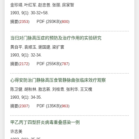
金珍靖
叶红军
赵忠普
张丽
房家智
,
,
,
,
1993, 9(1): 30-32+58.
摘要
PDF (293KB)
(
2353
)
(
800
)
当归对门脉高压症的预防及治疗作用的实验研究
黄自平
袁顺玉
谢国建
梁扩寰
,
,
,
1993, 9(1): 32-34.
摘要
PDF (255KB)
(
2172
)
(
787
)
心得安防治门静脉高压食管静脉曲张临床效疗观察
陈卫健
胡秋林
敖志新
刘桂青
张利华
王又槐
,
,
,
,
,
1993, 9(1): 34-35.
摘要
PDF (135KB)
(
2307
)
(
963
)
甲乙丙丁四型肝炎病毒重叠感染一例
许志美