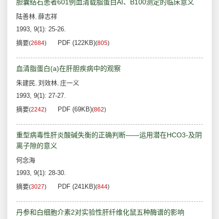
胆囊结石患者601例血清载脂蛋白AI、B100测定的临床意义
陆善林
薛志祥
,
1993, 9(1): 25-26.
摘要
PDF (122KB)
(
2684
)
(
805
)
血清脂蛋白(a)在肝胆疾病中的观察
朱建民
刘效林
庄一义
,
,
1993, 9(1): 27-27.
摘要
PDF (69KB)
(
2242
)
(
862
)
重型病毒性肝炎酸碱失衡的正确判断——运用潜在HCO3-及阴
离子隙的意义
何念海
1993, 9(1): 28-30.
摘要
PDF (241KB)
(
3027
)
(
844
)
丹参和白细胞介素2对实验性肝纤维化鼠五种酶谱的影响