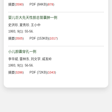
摘要
PDF (84KB)
(
3590
)
(
878
)
婴儿巨大先天性胆总管囊肿一例
史洪珍
夏秀珍
王小中
,
,
1993, 9(1): 55-56.
摘要
PDF (153KB)
(
3505
)
(
1017
)
小儿胆囊穿孔一例
李华斌
雷林东
刘文学
咸发岭
,
,
,
1993, 9(1): 56-56.
摘要
PDF (72KB)
(
3286
)
(
1043
)