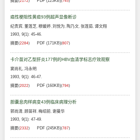
摘要
PDF (123KB)
(
2172
)
(
745
)
癌性梗阻性黄疸93例超声显像断诊
纪贵宾
董莲芝
穆媛婷
刘悦为
陶乃文
张莲茹
谭文翔
,
,
,
,
,
,
1993, 9(1): 45-46.
摘要
PDF (171KB)
(
2284
)
(
807
)
卡介苗对乙型肝炎177例的HBV血清学标志疗效观察
窦尚礼
冯永明
,
1993, 9(1): 46-47.
摘要
PDF (160KB)
(
2022
)
(
794
)
胆囊息肉样病变43例临床病理分析
郭尚清
顾苗祥
梅绍前
谢曼华
,
,
,
1993, 9(1): 47-49.
摘要
PDF (245KB)
(
2332
)
(
787
)