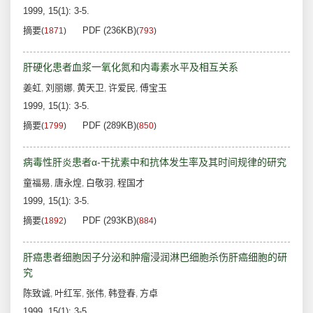
1999, 15(1): 3-5.
摘要
PDF (236KB)
(
1871
)
(
793
)
肝硬化患者血浆一氧化氮和内毒素水平及相互关系
姜虹
刘丽娜
黄天卫
许爱民
傅宝玉
,
,
,
,
1999, 15(1): 3-5.
摘要
PDF (289KB)
(
1799
)
(
850
)
病毒性肝炎患者α-干扰素中和抗体发生率及其时间规律的研究
童福易
唐永煌
白敬羽
程国才
,
,
,
1999, 15(1): 3-5.
摘要
PDF (293KB)
(
1892
)
(
884
)
肝癌患者细胞因子分泌和肿瘤浸润淋巴细胞杀伤肝癌细胞的研
究
陈致诚
叶红军
张伟
韩登春
方卓
,
,
,
,
1999, 15(1): 3-5.