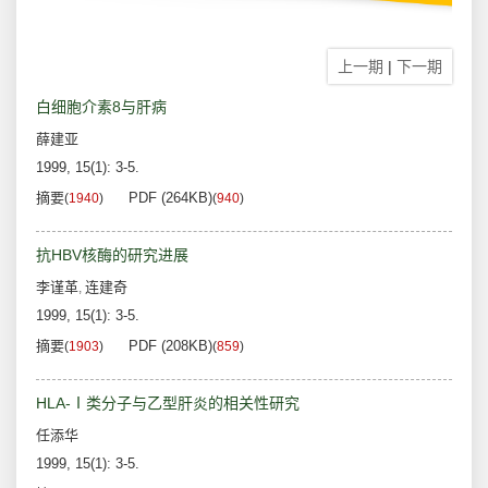
上一期
|
下一期
白细胞介素8与肝病
薛建亚
1999, 15(1): 3-5.
摘要
PDF (264KB)
(
1940
)
(
940
)
抗HBV核酶的研究进展
李谨革
连建奇
,
1999, 15(1): 3-5.
摘要
PDF (208KB)
(
1903
)
(
859
)
HLA-Ⅰ类分子与乙型肝炎的相关性研究
任添华
1999, 15(1): 3-5.