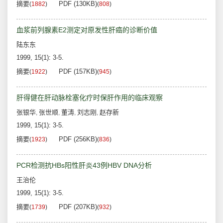
摘要
PDF (130KB)
(
1882
)
(
808
)
血浆前列腺素E2测定对原发性肝癌的诊断价值
陆东东
1999, 15(1): 3-5.
摘要
PDF (157KB)
(
1922
)
(
945
)
肝得健在肝动脉栓塞化疗时保肝作用的临床观察
张银华
张世顺
董涛
刘志刚
赵存新
,
,
,
,
1999, 15(1): 3-5.
摘要
PDF (256KB)
(
1923
)
(
836
)
PCR检测抗HBs阳性肝炎43例HBV DNA分析
王治伦
1999, 15(1): 3-5.
摘要
PDF (207KB)
(
1739
)
(
932
)