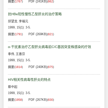
摘要
PDF (241KB)
(
1767
)
(
862
)
抗HBe阳性慢性乙型肝炎的治疗策略
邱望龙
李福元
,
1999, 15(1): 3-5.
摘要
PDF (269KB)
(
1791
)
(
821
)
α-干扰素治疗乙型肝炎病毒前C/C基因突变株感染的疗效
季伟
王惠芬
,
1999, 15(1): 3-5.
摘要
PDF (240KB)
(
1814
)
(
875
)
HIV相关性病毒性肝炎的特点
蔡中起
1999, 15(1): 3-5.
摘要
PDF (267KB)
(
1958
)
(
830
)