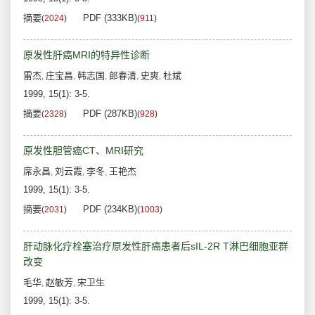
摘要
PDF (333KB)
(
2024
)
(
911
)
原发性肝癌MRI的特异性诊断
雷杰
庄宝昌
韩志国
郎春清
史爽
杜斌
,
,
,
,
,
1999, 15(1): 3-5.
摘要
PDF (287KB)
(
2328
)
(
928
)
原发性胆管癌CT、MRI研究
席永昌
刘云霞
李冬
王艳杰
,
,
,
1999, 15(1): 3-5.
摘要
PDF (234KB)
(
2031
)
(
1003
)
肝动脉化疗栓塞治疗原发性肝癌患者后sIL-2R T淋巴细胞亚群
改变
毛华
赵敏芳
宋卫生
,
,
1999, 15(1): 3-5.