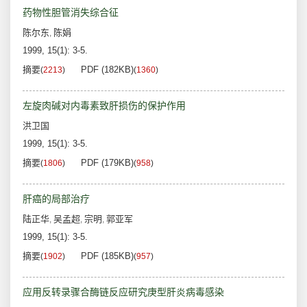
药物性胆管消失综合征
陈尔东
陈娟
,
1999, 15(1): 3-5.
摘要
PDF (182KB)
(
2213
)
(
1360
)
左旋肉碱对内毒素致肝损伤的保护作用
洪卫国
1999, 15(1): 3-5.
摘要
PDF (179KB)
(
1806
)
(
958
)
肝癌的局部治疗
陆正华
吴孟超
宗明
郭亚军
,
,
,
1999, 15(1): 3-5.
摘要
PDF (185KB)
(
1902
)
(
957
)
应用反转录骤合酶链反应研究庚型肝炎病毒感染