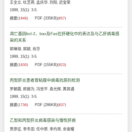
王全立
杜芝燕
孟庆华
刘阳
迟宝荣
,
,
,
,
1999, 15(1): 3-5.
摘要
PDF (335KB)
(
1846
)
(
857
)
凋亡基因bcl-2、bax及Fas在肝硬化中的表达及与乙肝病毒感
染的关系
郭琳琅
郭颖
肖莎
,
,
1999, 15(1): 3-5.
摘要
PDF (155KB)
(
1830
)
(
923
)
丙型肝炎患者胃粘膜中病毒抗原的检测
罗朝霞
郎振为
冯觉平
袁光辉
黄其通
,
,
,
,
1999, 15(1): 3-5.
摘要
PDF (286KB)
(
1736
)
(
837
)
乙型和丙型肝炎病毒感染与慢性肝病
贾彦征
李冬田
任中原
李灼亮
余宙耀
,
,
,
,