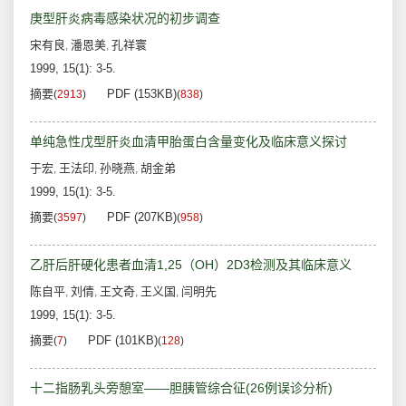
庚型肝炎病毒感染状况的初步调查
宋有良
潘恩美
孔祥寰
,
,
1999, 15(1): 3-5.
摘要
PDF (153KB)
(
2913
)
(
838
)
单纯急性戊型肝炎血清甲胎蛋白含量变化及临床意义探讨
于宏
王法印
孙晓燕
胡金弟
,
,
,
1999, 15(1): 3-5.
摘要
PDF (207KB)
(
3597
)
(
958
)
乙肝后肝硬化患者血清1,25（OH）2D3检测及其临床意义
陈自平
刘倩
王文奇
王义国
闫明先
,
,
,
,
1999, 15(1): 3-5.
摘要
PDF (101KB)
(
7
)
(
128
)
十二指肠乳头旁憩室——胆胰管综合征(26例误诊分析)