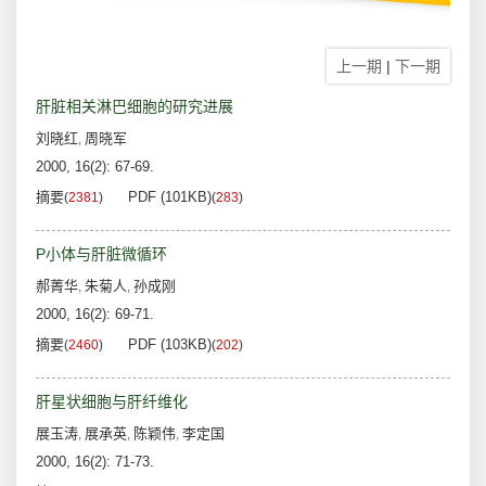
上一期
|
下一期
肝脏相关淋巴细胞的研究进展
刘晓红
周晓军
,
2000, 16(2): 67-69.
摘要
PDF (101KB)
(
2381
)
(
283
)
P小体与肝脏微循环
郝菁华
朱菊人
孙成刚
,
,
2000, 16(2): 69-71.
摘要
PDF (103KB)
(
2460
)
(
202
)
肝星状细胞与肝纤维化
展玉涛
展承英
陈颖伟
李定国
,
,
,
2000, 16(2): 71-73.