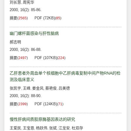
刘长慧
周宪华
,
2000, 16(2): 85-86.
摘要
PDF (72KB)
(
2565
)
(
85
)
幽门螺杆菌感染与肝性脑病
郝志明
2000, 16(2): 86-88.
摘要
PDF (107KB)
(
2497
)
(
224
)
乙肝患者外周血单个核细胞中乙肝病毒复制中间产物RNA的检
测及临床意义
张凯宇
王峰
娄金风
蔡艳俊
吕美德
,
,
,
,
2000, 16(2): 88-90.
摘要
PDF (124KB)
(
2399
)
(
71
)
慢性肝病间质胶原酶基因表达的研究
王爱民
王宝恩
杨跃伟
张斌
江龙安
杜双存
,
,
,
,
,