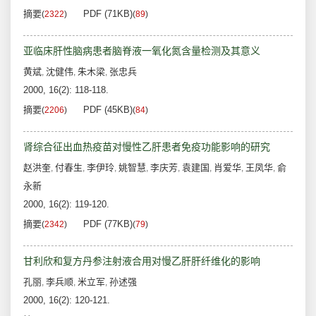
摘要
PDF (71KB)
(
2322
)
(
89
)
亚临床肝性脑病患者脑脊液一氧化氮含量检测及其意义
黄斌
沈健伟
朱木梁
张忠兵
,
,
,
2000, 16(2): 118-118.
摘要
PDF (45KB)
(
2206
)
(
84
)
肾综合征出血热疫苗对慢性乙肝患者免疫功能影响的研究
赵洪奎
付春生
李伊玲
姚智慧
李庆芳
袁建国
肖爱华
王凤华
俞
,
,
,
,
,
,
,
,
永新
2000, 16(2): 119-120.
摘要
PDF (77KB)
(
2342
)
(
79
)
甘利欣和复方丹参注射液合用对慢乙肝肝纤维化的影响
孔丽
李兵顺
米立军
孙述强
,
,
,
2000, 16(2): 120-121.