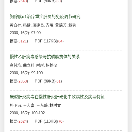
摘要
PDF (89KB)
(
2643
)
(
80
)
胸腺肽α1治疗重症肝炎的免疫调节研究
黄自存
杨健
周建良
齐晖
黄瑞芳
戴勇
,
,
,
,
,
2000, 16(2): 97-99.
摘要
PDF (117KB)
(
3121
)
(
64
)
慢性乙肝病毒感染与抗磷脂抗体的关系
高普均
曲立科
时彤
杨翰仪
,
,
,
2000, 16(2): 99-100.
摘要
PDF (89KB)
(
2853
)
(
61
)
庚型肝炎病毒在慢性肝炎肝硬化中致病性及病理特征
朴明淑
王志富
王东静
林时文
,
,
,
2000, 16(2): 100-102.
摘要
PDF (113KB)
(
2624
)
(
70
)