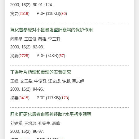
2000, 16(2): 90-91+124.
摘要
PDF (118KB)
(
2519
)
(
80
)
氧化苦参碱对小鼠暴发型肝衰竭的保护作用
向晓星
王国俊
蔡雄
李玉莉
,
,
,
2000, 16(2): 92-93.
摘要
PDF (74KB)
(
2725
)
(
67
)
丁香叶片药理和毒理的实验研究
王峰
文玉晶
牛俊奇
江文成
许昶
蔡志超
,
,
,
,
,
2000, 16(2): 94-96.
摘要
PDF (117KB)
(
3415
)
(
173
)
肝炎肝硬化患者血浆神经肽Y水平初步观察
刘锦堂
王培珍
孔宪牛
高峰
,
,
,
2000, 16(2): 96-97.