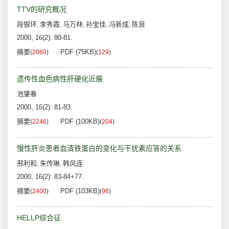
TTV的研究概况
段银环
李秀霞
马万林
孙宝佳
冯新成
陈良
,
,
,
,
,
2000, 16(2): 80-81.
摘要
PDF (75KB)
(
2060
)
(
129
)
遗传性血色病性肝硬化近展
池肇春
2000, 16(2): 81-83.
摘要
PDF (100KB)
(
2246
)
(
204
)
慢性肝炎患者血清铁蛋白的变化与干扰素应答的关系
邢利和
朱传琳
韩风连
,
,
2000, 16(2): 83-84+77.
摘要
PDF (103KB)
(
2400
)
(
96
)
HELLP综合征