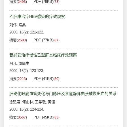
摘要
PDF (79KB)
(
2493
)
(
73
)
乙肝康治疗HBV感染的疗效观察
刘伟
路晶
,
2000, 16(2): 121-122.
摘要
PDF (77KB)
(
2583
)
(
87
)
苷必妥治疗慢性乙型肝炎临床疗效观察
阳凡
周郎生
,
2000, 16(2): 123-123.
摘要
PDF (41KB)
(
2213
)
(
80
)
肝硬化眼底血管变化与门脉压及食道静脉曲张破裂出血的关系
徐弘君
何山林
王学敬
黄谨
,
,
,
2000, 16(2): 124-124.
摘要
PDF (45KB)
(
3567
)
(
83
)