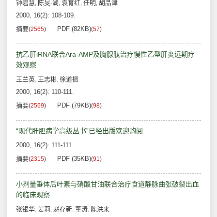
钟碧慧
陈旻-湖
袁育红
任明
胡品津
,
,
,
,
2000, 16(2): 108-109.
摘要
PDF (82KB)
(
2565
)
(
57
)
抗乙肝iRNA联合Ara-AMP及胸腺肽治疗慢性乙型肝炎远期疗
效观察
王兰英
王志彬
徐道振
,
,
2000, 16(2): 110-111.
摘要
PDF (79KB)
(
2569
)
(
98
)
“现代肝胆病学高级丛书”已经出版欢迎购阅
2000, 16(2): 111-111.
摘要
PDF (35KB)
(
2315
)
(
91
)
小剂量垂体后叶素与硝酸甘油联合治疗食道静脉曲张破裂出血
的临床观察
张银华
姜莉
赵存新
董涛
陈洪来
,
,
,
,