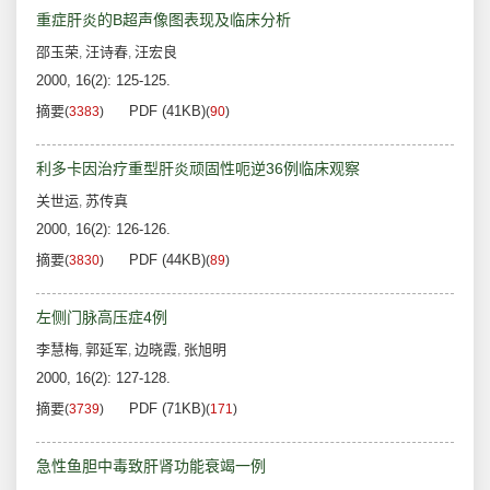
重症肝炎的B超声像图表现及临床分析
邵玉荣
汪诗春
汪宏良
,
,
2000, 16(2): 125-125.
摘要
PDF (41KB)
(
3383
)
(
90
)
利多卡因治疗重型肝炎顽固性呃逆36例临床观察
关世运
苏传真
,
2000, 16(2): 126-126.
摘要
PDF (44KB)
(
3830
)
(
89
)
左侧门脉高压症4例
李慧梅
郭延军
边晓霞
张旭明
,
,
,
2000, 16(2): 127-128.
摘要
PDF (71KB)
(
3739
)
(
171
)
急性鱼胆中毒致肝肾功能衰竭一例