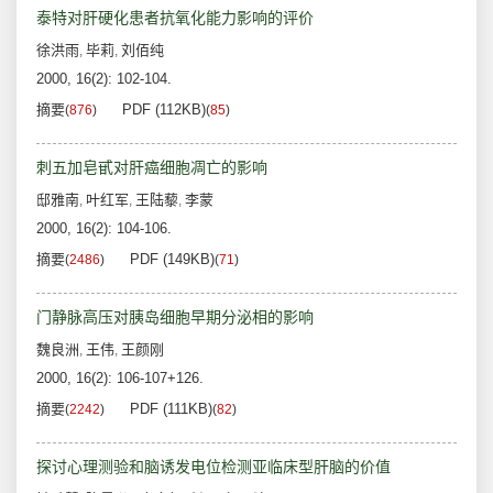
泰特对肝硬化患者抗氧化能力影响的评价
徐洪雨
毕莉
刘佰纯
,
,
2000, 16(2): 102-104.
摘要
PDF (112KB)
(
876
)
(
85
)
刺五加皂甙对肝癌细胞凋亡的影响
邸雅南
叶红军
王陆藜
李蒙
,
,
,
2000, 16(2): 104-106.
摘要
PDF (149KB)
(
2486
)
(
71
)
门静脉高压对胰岛细胞早期分泌相的影响
魏良洲
王伟
王颜刚
,
,
2000, 16(2): 106-107+126.
摘要
PDF (111KB)
(
2242
)
(
82
)
探讨心理测验和脑诱发电位检测亚临床型肝脑的价值