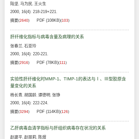
陆坚
马为民
王火生
,
,
2000, 16(4): 218-219+221.
摘要
PDF (108KB)
(
2640
)
(
103
)
肝纤维化指标与病毒含量及病理的关系
张春兰
石亚玲
,
2000, 16(4): 220-221.
摘要
PDF (78KB)
(
2916
)
(
111
)
实验性肝纤维化时MMP-1、TIMP-1的表达与Ⅰ、Ⅲ型胶原含
量变化的关系
杨长青
胡国龄
谭德明
张铮
,
,
,
2000, 16(4): 222-224.
摘要
PDF (114KB)
(
3294
)
(
126
)
乙肝病毒血清学指标与肝组织病毒存在状况的关系
赵建平
赵丽莉
陈煜
,
,