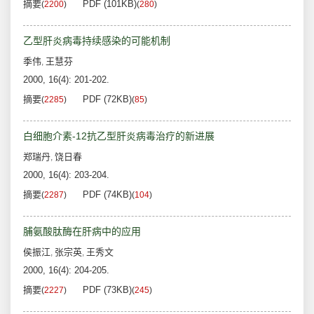
摘要
PDF (101KB)
(
2200
)
(
280
)
乙型肝炎病毒持续感染的可能机制
季伟
王慧芬
,
2000, 16(4): 201-202.
摘要
PDF (72KB)
(
2285
)
(
85
)
白细胞介素-12抗乙型肝炎病毒治疗的新进展
郑瑞丹
饶日春
,
2000, 16(4): 203-204.
摘要
PDF (74KB)
(
2287
)
(
104
)
脯氨酸肽酶在肝病中的应用
侯振江
张宗英
王秀文
,
,
2000, 16(4): 204-205.
摘要
PDF (73KB)
(
2227
)
(
245
)