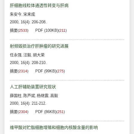
肝细胞线粒体通透性转变与肝病
朱安今
宋来成
,
2000, 16(4): 206-208.
摘要
PDF (100KB)
(
2533
)
(
211
)
射频毁损治疗肝肿瘤的研究进展
任永强
汪毅
胡大荣
,
,
2000, 16(4): 208-210.
摘要
PDF (99KB)
(
2314
)
(
275
)
人工肝辅助装置研究现状
薛国柱
陈芦斌
杨继震
高毅
,
,
,
2000, 16(4): 211-212.
摘要
PDF (86KB)
(
2304
)
(
251
)
维甲酸对贮脂细胞增殖和细胞内核酸含量的影响