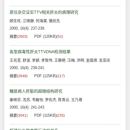
原位杂交证实TTV相关肝炎的病理研究
顾生旺
江晓静
何海棠
骆抗先
,
,
,
2000, 16(4): 237-239.
摘要
PDF (120KB)
(
2603
)
(
52
)
各型病毒性肝炎TTVDNA检测结果
王兆荃
舒波
李颖
李智伟
王静艳
汪梅
洪明
金国贤
支亚庆
,
,
,
,
,
,
,
,
2000, 16(4): 239-241.
摘要
PDF (125KB)
(
2648
)
(
117
)
糖尿病人肝脏的超微结构研究
秦映芬
冼苏
韦敏怡
罗佐杰
陈青云
王乃尊
,
,
,
,
,
2000, 16(4): 241-243.
摘要
PDF (115KB)
(
3041
)
(
235
)