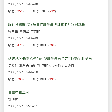
2000, 16(4): 247-248.
摘要
PDF (167KB)
(
3251
)
(
932
)
腺苷蛋氨酸治疗病毒性肝炎高胆红素血症疗效观察
张照华
费筠华
王育明
,
,
2000, 16(4): 248-249.
摘要
PDF (118KB)
(
3474
)
(
798
)
延边地区45例乙型与丙型肝炎患者合并TTV感染的研究
吴龙仁
韩学吉
崔伟哲
尹明实
朴红心
太永日
,
,
,
,
,
2000, 16(4): 249-250.
摘要
PDF (119KB)
(
3795
)
(
933
)
毒蕈中毒二例
孙振亮
2000, 16(4): 251-251.