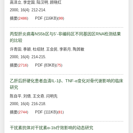
高泽立
李定国
陆汉明
顾晓红
,
,
,
2000, 16(4): 212-214.
摘要
PDF (116KB)
(
2486
)
(
99
)
丙型肝炎病毒NS5b区与5’-非编码区不同基因区RNA检测结果
的比较
许青田
季颖
杜绍财
王会民
李新月
陶其敏
,
,
,
,
,
2000, 16(4): 214-215.
摘要
PDF (83KB)
(
2716
)
(
75
)
乙肝后肝硬化患者血清IL-1β、TNF-α变化对骨代谢影响的临床
研究
陈自平
刘倩
王文奇
闫明先
,
,
,
2000, 16(4): 216-218.
摘要
PDF (111KB)
(
2744
)
(
81
)
干扰素抗体对干扰素α-1b疗效影响的动态研究