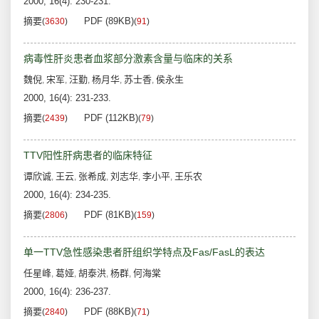
2000, 16(4): 230-231.
摘要
PDF (89KB)
(
3630
)
(
91
)
病毒性肝炎患者血浆部分激素含量与临床的关系
魏倪
宋军
汪勤
杨月华
苏士香
侯永生
,
,
,
,
,
2000, 16(4): 231-233.
摘要
PDF (112KB)
(
2439
)
(
79
)
TTV阳性肝病患者的临床特征
谭欣诚
王云
张希成
刘志华
李小平
王乐农
,
,
,
,
,
2000, 16(4): 234-235.
摘要
PDF (81KB)
(
2806
)
(
159
)
单一TTV急性感染患者肝组织学特点及Fas/FasL的表达
任星峰
葛娅
胡泰洪
杨群
何海棠
,
,
,
,
2000, 16(4): 236-237.
摘要
PDF (88KB)
(
2840
)
(
71
)