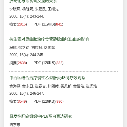
肝硬化与胃食管反流的关系
李晓风
杨晓明
朱建民
王继先
,
,
,
2000, 16(4): 243-244.
摘要
PDF (119KB)
(
2815
)
(
841
)
抗生素对奥曲肽治疗食管静脉曲张出血的影响
程鹏
徐之德
刘应柯
彭传辉
,
,
,
2000, 16(4): 244-245.
摘要
PDF (120KB)
(
2638
)
(
882
)
中西医结合治疗慢性乙型肝炎48例疗效观察
金海燕
金永日
崔春吉
朴熙绪
裴风郁
金哲浩
崔光浩
,
,
,
,
,
,
2000, 16(4): 246-247.
摘要
PDF (129KB)
(
3549
)
(
980
)
原发性肝癌组织中P16蛋白表达研究
陆东东