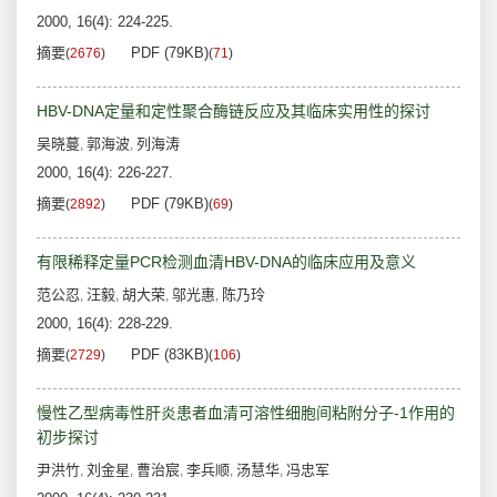
2000, 16(4): 224-225.
摘要
PDF (79KB)
(
2676
)
(
71
)
HBV-DNA定量和定性聚合酶链反应及其临床实用性的探讨
吴晓蔓
郭海波
列海涛
,
,
2000, 16(4): 226-227.
摘要
PDF (79KB)
(
2892
)
(
69
)
有限稀释定量PCR检测血清HBV-DNA的临床应用及意义
范公忍
汪毅
胡大荣
邬光惠
陈乃玲
,
,
,
,
2000, 16(4): 228-229.
摘要
PDF (83KB)
(
2729
)
(
106
)
慢性乙型病毒性肝炎患者血清可溶性细胞间粘附分子-1作用的
初步探讨
尹洪竹
刘金星
曹治宸
李兵顺
汤慧华
冯忠军
,
,
,
,
,