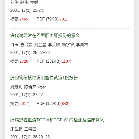
刘伟
赵伟
罗婵
,
,
2001, 17(1): 23-24.
摘要
PDF (79KB)
(
2469
)
(
731
)
铁代谢异常在乙型肝炎肝损伤的意义
白玉
曹治宸
刘金星
李兵顺
杨学农
李凤林
,
,
,
,
,
2001, 17(1): 25-27+23.
摘要
PDF (231KB)
(
2726
)
(
1107
)
肝胆管结核继发阻塞性黄疸1例报告
周最明
陈新杰
杨林
,
,
2001, 17(1): 27-27.
摘要
PDF (139KB)
(
2017
)
(
842
)
肝病患者血清TGF-α和TGF-β1的检测及临床意义
庄岳鹏
王崇国
,
2001, 17(1): 28-29+25.