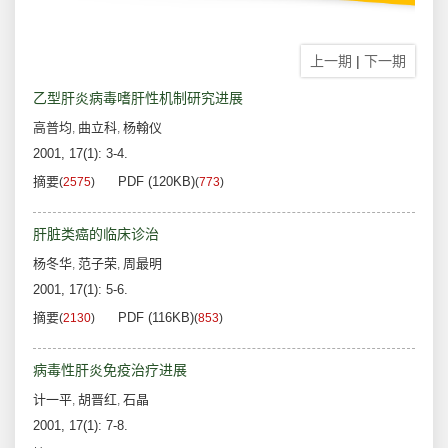
上一期
|
下一期
乙型肝炎病毒嗜肝性机制研究进展
高普均
曲立科
杨翰仪
,
,
2001, 17(1): 3-4.
摘要
PDF (120KB)
(
2575
)
(
773
)
肝脏类癌的临床诊治
杨冬华
范子荣
周最明
,
,
2001, 17(1): 5-6.
摘要
PDF (116KB)
(
2130
)
(
853
)
病毒性肝炎免疫治疗进展
计一平
胡晋红
石晶
,
,
2001, 17(1): 7-8.