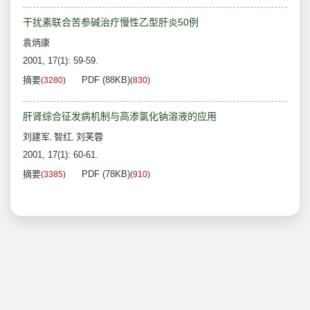
干扰素联合苦参碱治疗慢性乙型肝炎50例
袁炳康
2001, 17(1): 59-59.
摘要
PDF (88KB)
(
3280
)
(
830
)
肝肾综合征发病机制与高渗氯化钠溶液的应用
刘建军
智红
刘芙蓉
,
,
2001, 17(1): 60-61.
摘要
PDF (78KB)
(
3385
)
(
910
)