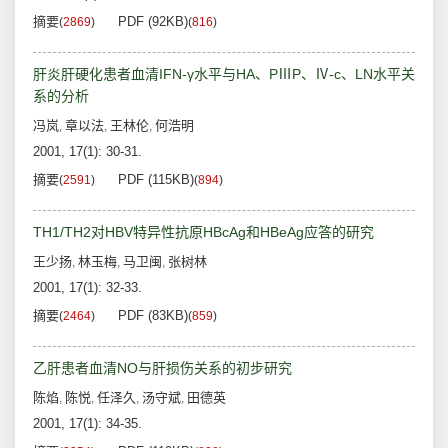
摘要
PDF (92KB)
(
2869
)
(
816
)
肝炎肝硬化患者血清IFN-γ水平与HA、PⅢP、Ⅳ-c、LN水平关
系的分析
冯岚
章以法
王林伦
何浩明
,
,
,
2001, 17(1): 30-31.
摘要
PDF (115KB)
(
2591
)
(
894
)
TH1/TH2对HBV特异性抗原HBcAg和HBeAg应答的研究
王少扬
林玉梅
马卫闽
张树林
,
,
,
2001, 17(1): 32-33.
摘要
PDF (83KB)
(
2464
)
(
859
)
乙肝患者血清NO与肝损伤关系的初步研究
陈焰
陈悦
任泽久
汤守斌
田德英
,
,
,
,
2001, 17(1): 34-35.