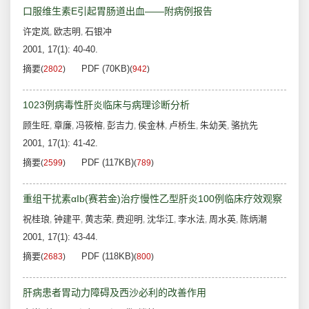
口服维生素E引起胃肠道出血——附病例报告
许定岚
欧志明
石银冲
,
,
2001, 17(1): 40-40.
摘要
PDF (70KB)
(
2802
)
(
942
)
1023例病毒性肝炎临床与病理诊断分析
顾生旺
章廉
冯筱榕
彭吉力
侯金林
卢桥生
朱幼芙
骆抗先
,
,
,
,
,
,
,
2001, 17(1): 41-42.
摘要
PDF (117KB)
(
2599
)
(
789
)
重组干扰素αIb(赛若金)治疗慢性乙型肝炎100例临床疗效观察
祝桂琅
钟建平
黄志荣
费迎明
沈华江
李水法
周水英
陈炳潮
,
,
,
,
,
,
,
2001, 17(1): 43-44.
摘要
PDF (118KB)
(
2683
)
(
800
)
肝病患者胃动力障碍及西沙必利的改善作用