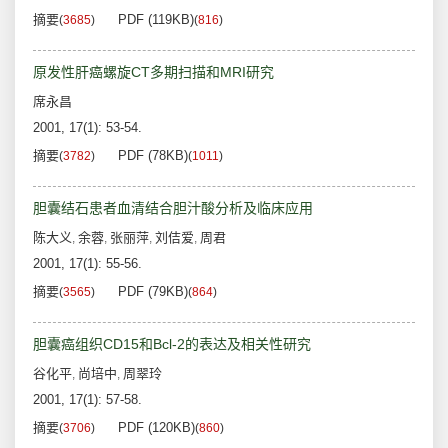
摘要
PDF (119KB)
(
3685
)
(
816
)
原发性肝癌螺旋CT多期扫描和MRI研究
席永昌
2001, 17(1): 53-54.
摘要
PDF (78KB)
(
3782
)
(
1011
)
胆囊结石患者血清结合胆汁酸分析及临床应用
陈大义
余蓉
张丽萍
刘佶爱
周君
,
,
,
,
2001, 17(1): 55-56.
摘要
PDF (79KB)
(
3565
)
(
864
)
胆囊癌组织CD15和Bcl-2的表达及相关性研究
谷化平
尚培中
周翠玲
,
,
2001, 17(1): 57-58.
摘要
PDF (120KB)
(
3706
)
(
860
)