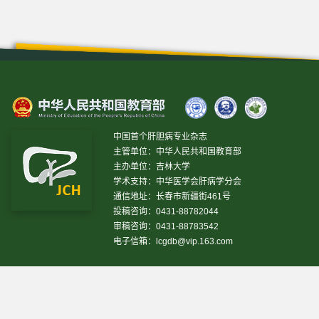
中国首个肝胆病专业杂志
主管单位：中华人民共和国教育部
主办单位：吉林大学
学术支持：中华医学会肝病学分会
通信地址：长春市新疆街461号
投稿咨询：0431-88782044
审稿咨询：0431-88783542
电子信箱：
lcgdb@vip.163.com
昨日IP[
13469
]
昨日PV[
37243
]
今日IP[
19517
]
今日
PV[
38789
]
当前在线[
3791
]