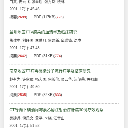
白岚
姜云飞
张春恩
张万岱
楼林
,
,
,
,
2001, 17(1): 45-46.
摘要
PDF (117KB)
(
2699
)
(
726
)
兰州地区TTV感染的血清学及临床研究
焦建中
刘旺国
李爱月
焦建新
邱瑛锋
沈戌
,
,
,
,
,
2001, 17(1): 47-48.
摘要
PDF (81KB)
(
2642
)
(
774
)
南京地区TT病毒感染分子流行病学及临床研究
赵有为
许家璋
杨志国
何长伦
隋云华
汪茂荣
黄祖瑚
,
,
,
,
,
,
2001, 17(1): 49-50.
摘要
PDF (82KB)
(
2535
)
(
833
)
CT导向下碘油阿霉素乙醇注射治疗肝癌30例疗效观察
吴建兵
倪恿文
黄平
李晓
汪青山
,
,
,
,
2001, 17(1): 51-52.