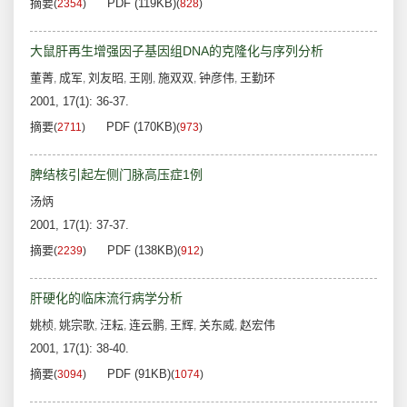
摘要
PDF (119KB)
(
2354
)
(
828
)
大鼠肝再生增强因子基因组DNA的克隆化与序列分析
董菁
成军
刘友昭
王刚
施双双
钟彦伟
王勤环
,
,
,
,
,
,
2001, 17(1): 36-37.
摘要
PDF (170KB)
(
2711
)
(
973
)
脾结核引起左侧门脉高压症1例
汤炳
2001, 17(1): 37-37.
摘要
PDF (138KB)
(
2239
)
(
912
)
肝硬化的临床流行病学分析
姚桢
姚宗歌
汪耘
连云鹏
王辉
关东威
赵宏伟
,
,
,
,
,
,
2001, 17(1): 38-40.
摘要
PDF (91KB)
(
3094
)
(
1074
)