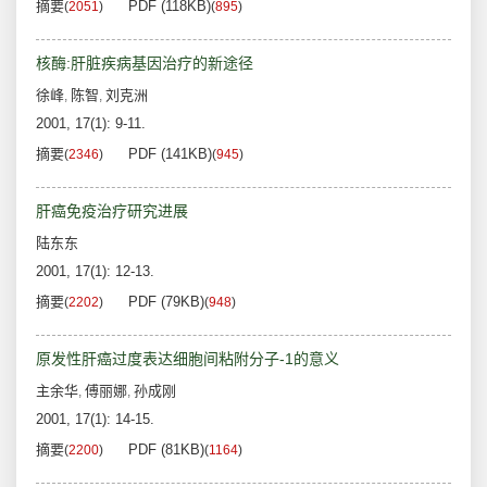
摘要
PDF (118KB)
(
2051
)
(
895
)
核酶:肝脏疾病基因治疗的新途径
徐峰
陈智
刘克洲
,
,
2001, 17(1): 9-11.
摘要
PDF (141KB)
(
2346
)
(
945
)
肝癌免疫治疗研究进展
陆东东
2001, 17(1): 12-13.
摘要
PDF (79KB)
(
2202
)
(
948
)
原发性肝癌过度表达细胞间粘附分子-1的意义
主余华
傅丽娜
孙成刚
,
,
2001, 17(1): 14-15.
摘要
PDF (81KB)
(
2200
)
(
1164
)