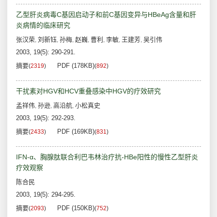
乙型肝炎病毒C基因启动子和前C基因变异与HBeAg含量和肝
炎病情的临床研究
张汉荣
刘新钰
孙梅
赵巍
曹利
李敏
王建芳
吴引伟
,
,
,
,
,
,
,
2003, 19(5): 290-291.
摘要
PDF (178KB)
(
2319
)
(
892
)
干扰素对HGV和HCV重叠感染中HGV的疗效研究
孟祥伟
孙逊
高沿航
小松真史
,
,
,
2003, 19(5): 292-293.
摘要
PDF (169KB)
(
2433
)
(
831
)
IFN-α、胸腺肽联合利巴韦林治疗抗-HBe阳性的慢性乙型肝炎
疗效观察
陈合民
2003, 19(5): 294-295.
摘要
PDF (150KB)
(
2093
)
(
752
)