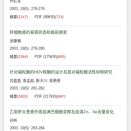
叶红军
2003, 19(5): 278-278.
摘要
PDF (99KB)
(
2147
)
(
723
)
肝细胞癌的易感状态和癌前病变
池肇春
2003, 19(5): 279-280.
摘要
PDF (175KB)
(
2364
)
(
905
)
针对端粒酶的HDV核酶的设计及其对端粒酶活性抑制研究
吕盈盈
袁孟彪
靳大川
高艳景
,
,
,
2003, 19(5): 281-282.
摘要
PDF (217KB)
(
2603
)
(
887
)
乙型肝炎患者外周血淋巴细胞亚群及血清Zn、Se含量变化
孙昕
2003, 19(5): 283-284.