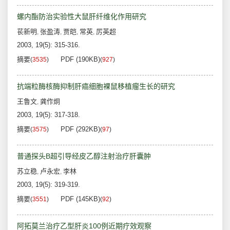
螺内酯防治实验性大鼠肝纤维化作用研究
苌新明
张盈涛
贾皑
常英
厉英超
,
,
,
,
2003, 19(5): 315-316.
摘要
PDF (190KB)
(
3535
)
(
927
)
抗端粒酶核酶抑制肝癌细胞裸鼠移植瘤生长的研究
王鲁文
龚作炯
,
2003, 19(5): 317-318.
摘要
PDF (292KB)
(
3575
)
(
97
)
普通探头B超引导经皮乙醇注射治疗肝囊肿
苏立稳
卢永宏
李林
,
,
2003, 19(5): 319-319.
摘要
PDF (145KB)
(
3551
)
(
92
)
阿拓莫兰治疗乙型肝炎100例近期疗效观察