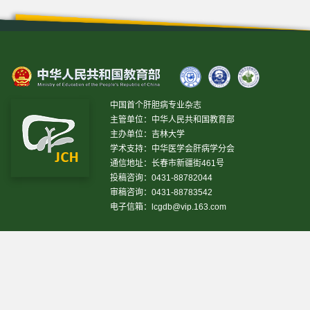
中国首个肝胆病专业杂志
主管单位：中华人民共和国教育部
主办单位：吉林大学
学术支持：中华医学会肝病学分会
通信地址：长春市新疆街461号
投稿咨询：0431-88782044
审稿咨询：0431-88783542
电子信箱：
lcgdb@vip.163.com
昨日IP[
13469
]
昨日PV[
37243
]
今日IP[
3865
]
今日PV[
17430
]
当前在线[
2038
]
网站设计 © 2020 《临床肝胆病杂志》编辑部
吉ICP备10000617号-1
技
术支持:
仁和软件