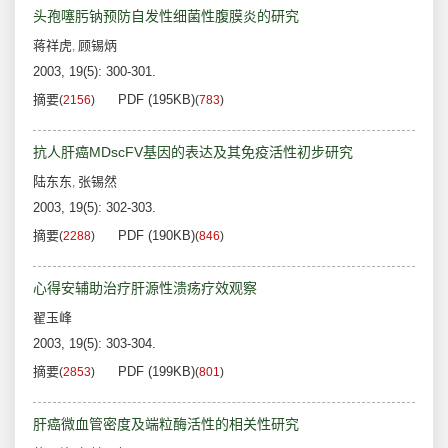
头孢噻肟钠预防自发性细菌性腹膜炎的研究
蒋祥虎
顾锡炳
,
2003, 19(5): 300-301.
摘要
PDF (195KB)
(
2156
)
(
783
)
抗人肝癌MDscFV基因的表达及其免疫活性初步研究
陆东东
张锡然
,
2003, 19(5): 302-303.
摘要
PDF (190KB)
(
2288
)
(
846
)
心得安辅助治疗肝源性溃疡疗效观察
翟玉峰
2003, 19(5): 303-304.
摘要
PDF (199KB)
(
2853
)
(
801
)
肝癌微血管密度及端粒酶活性的相关性研究