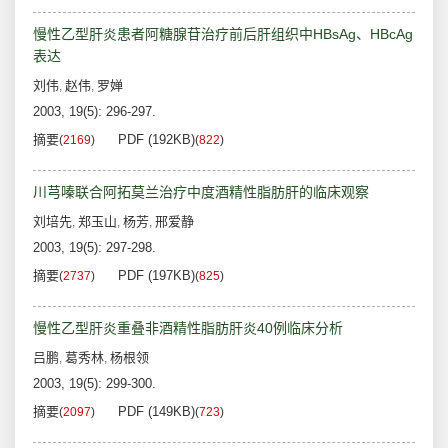
慢性乙型肝炎患者阿糖腺苷治疗前后肝组织中HBsAg、HBcAg
表达
刘伟
赵伟
罗婵
,
,
2003, 19(5): 296-297.
摘要
PDF (192KB)
(
2169
)
(
822
)
川芎嗪联合阿拓莫兰治疗中度酒精性脂肪肝的临床观察
刘培先
郑玉山
杨芳
邢爱静
,
,
,
2003, 19(5): 297-298.
摘要
PDF (197KB)
(
2737
)
(
825
)
慢性乙型肝炎重叠非酒精性脂肪肝炎40例临床分析
吕鹏
葛秀林
杨根领
,
,
2003, 19(5): 299-300.
摘要
PDF (149KB)
(
2097
)
(
723
)