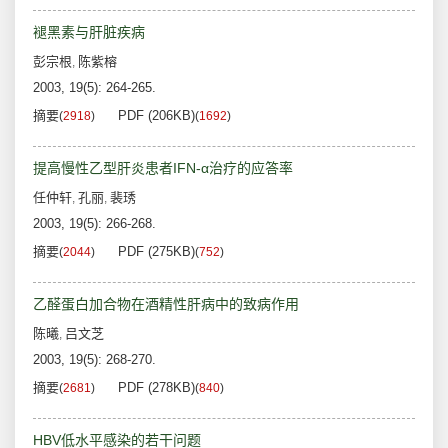
褪黑素与肝脏疾病
彭宗根
陈紫榕
,
2003, 19(5): 264-265.
摘要
PDF (206KB)
(
2918
)
(
1692
)
提高慢性乙型肝炎患者IFN-α治疗的应答率
任仲轩
孔丽
裴琇
,
,
2003, 19(5): 266-268.
摘要
PDF (275KB)
(
2044
)
(
752
)
乙醛蛋白加合物在酒精性肝病中的致病作用
陈曦
吕文芝
,
2003, 19(5): 268-270.
摘要
PDF (278KB)
(
2681
)
(
840
)
HBV低水平感染的若干问题