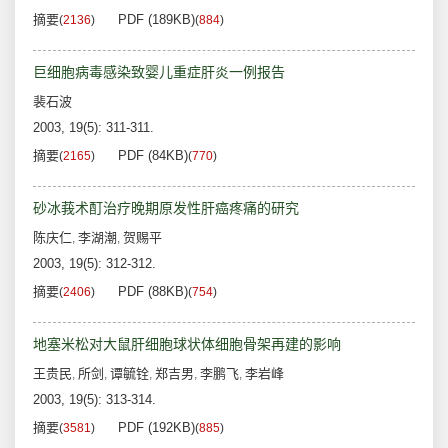
摘要
PDF (189KB)
(
2136
)
(
884
)
巨细胞病毒感染致婴儿重症肝炎一例报告
裴石波
2003, 19(5): 311-311.
摘要
PDF (84KB)
(
2165
)
(
770
)
砂冰莪术酊治疗晚期原发性肝癌疼痛的研究
陈庆仁
李湖潮
贺赐平
,
,
2003, 19(5): 312-312.
摘要
PDF (88KB)
(
2406
)
(
754
)
地塞米松对大鼠肝细胞球状体细胞骨架再建的影响
王贵民
所剑
谭毓铨
郑吉男
李鹏飞
李岩峰
,
,
,
,
,
2003, 19(5): 313-314.
摘要
PDF (192KB)
(
3581
)
(
885
)