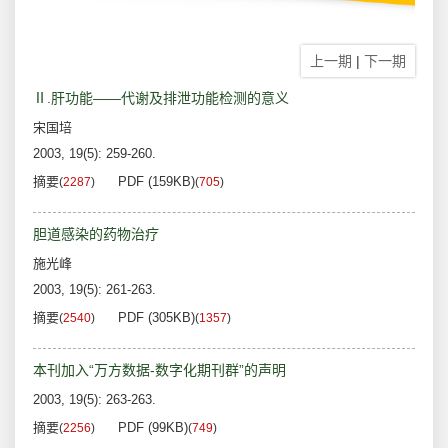
上一期
|
下一期
Ⅱ.肝功能——代谢及排泄功能检测的意义
宋国培
2003, 19(5): 259-260.
摘要
PDF (159KB)
(
2287
)
(
705
)
胆道感染的药物治疗
施光峰
2003, 19(5): 261-263.
摘要
PDF (305KB)
(
2540
)
(
1357
)
本刊加入“万方数据-数字化期刊群”的声明
2003, 19(5): 263-263.
摘要
PDF (99KB)
(
2256
)
(
749
)