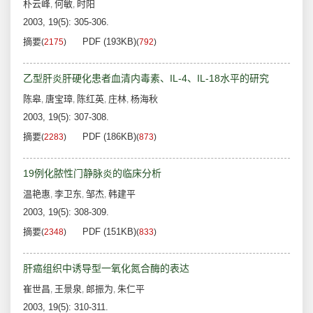
朴云峰
何敏
时阳
,
,
2003, 19(5): 305-306.
摘要
PDF (193KB)
(
2175
)
(
792
)
乙型肝炎肝硬化患者血清内毒素、IL-4、IL-18水平的研究
陈皋
唐宝璋
陈红英
庄林
杨海秋
,
,
,
,
2003, 19(5): 307-308.
摘要
PDF (186KB)
(
2283
)
(
873
)
19例化脓性门静脉炎的临床分析
温艳惠
李卫东
邹杰
韩建平
,
,
,
2003, 19(5): 308-309.
摘要
PDF (151KB)
(
2348
)
(
833
)
肝癌组织中诱导型一氧化氮合酶的表达
崔世昌
王景泉
郎振为
朱仁平
,
,
,
2003, 19(5): 310-311.