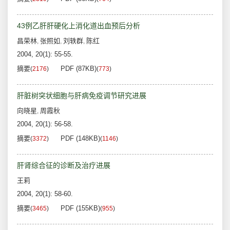
43例乙肝肝硬化上消化道出血预后分析
昌荣林
张照如
刘轶群
陈红
,
,
,
2004, 20(1): 55-55.
摘要
PDF (87KB)
(
2176
)
(
773
)
肝脏树突状细胞与肝病免疫调节研究进展
向晓星
周霞秋
,
2004, 20(1): 56-58.
摘要
PDF (148KB)
(
3372
)
(
1146
)
肝肾综合征的诊断及治疗进展
王莉
2004, 20(1): 58-60.
摘要
PDF (155KB)
(
3465
)
(
955
)