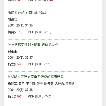
(
2605
)
(
710
)
脂肪肝运动疗法的超声监测
胡德友
2004, 20(1): 34-35.
摘要
PDF (80KB)
(
2579
)
(
818
)
肝豆状核变性57例诊断的初步经验
郑玉山
2004, 20(1): 36-37.
摘要
PDF (80KB)
(
2342
)
(
775
)
MARS人工肝治疗重型肝炎的临床研究
杨毅军
黄平
王立蓉
张宁
陈云薇
孟桂霞
盖晓冬
,
,
,
,
,
,
2004, 20(1): 37-38.
摘要
PDF (80KB)
(
2496
)
(
745
)