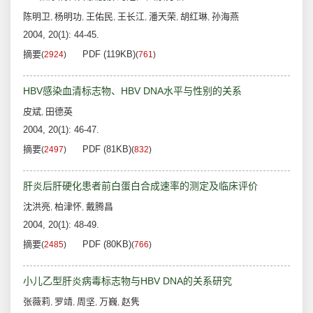
陈明卫
杨明功
王佑民
王长江
潘天荣
胡红琳
孙海燕
,
,
,
,
,
,
2004, 20(1): 44-45.
摘要
PDF (119KB)
(
2924
)
(
761
)
HBV感染血清标志物、HBV DNA水平与性别的关系
皮斌
田德英
,
2004, 20(1): 46-47.
摘要
PDF (81KB)
(
2497
)
(
832
)
肝炎后肝硬化患者前白蛋白合成速率的测定及临床评价
沈洪亮
柏津怀
戴腾昌
,
,
2004, 20(1): 48-49.
摘要
PDF (80KB)
(
2485
)
(
766
)
小儿乙型肝炎病毒标志物与HBV DNA的关系研究
张薇莉
罗靖
周坚
万巍
赵隽
,
,
,
,