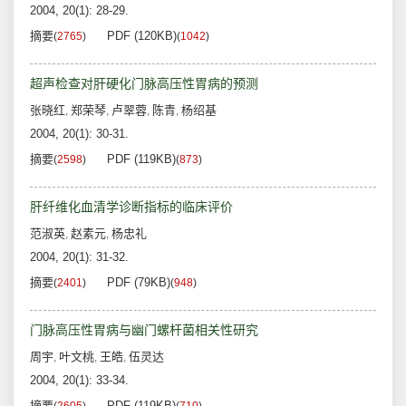
2004, 20(1): 28-29.
摘要
PDF (120KB)
(
2765
)
(
1042
)
超声检查对肝硬化门脉高压性胃病的预测
张晓红
郑荣琴
卢翠蓉
陈青
杨绍基
,
,
,
,
2004, 20(1): 30-31.
摘要
PDF (119KB)
(
2598
)
(
873
)
肝纤维化血清学诊断指标的临床评价
范淑英
赵素元
杨忠礼
,
,
2004, 20(1): 31-32.
摘要
PDF (79KB)
(
2401
)
(
948
)
门脉高压性胃病与幽门螺杆菌相关性研究
周宇
叶文桃
王皓
伍灵达
,
,
,
2004, 20(1): 33-34.
摘要
PDF (119KB)