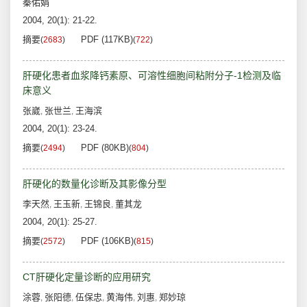
秦佑娟
2004, 20(1): 21-22.
摘要
PDF (117KB)
(
2683
)
(
722
)
肝硬化患者血浆降钙素原、可溶性细胞间粘附分子-1检测及临
床意义
张崴
张世兰
王海滨
,
,
2004, 20(1): 23-24.
摘要
PDF (80KB)
(
2494
)
(
804
)
肝硬化的数量化诊断及其影像分型
李天然
王玉新
王锦良
董其龙
,
,
,
2004, 20(1): 25-27.
摘要
PDF (106KB)
(
2572
)
(
815
)
CT肝硬化定量诊断的应用研究
涂蓉
张阳德
伍保忠
黄海伟
刘惠
郑妙琼
,
,
,
,
,