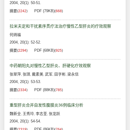
2004, 20(1): 50-51.
摘要
PDF (79KB)
(
2242
)
(
668
)
拉米夫定和干扰素序贯疗法治疗慢性乙型肝炎的疗效观察
何炳福
2004, 20(1): 52-52.
摘要
PDF (68KB)
(
2294
)
(
925
)
中药朝阳丸对慢性乙型肝炎、肝硬化疗效观察
张翠萍
张琪
戴素美
武军
田字彬
梁永信
,
,
,
,
,
2004, 20(1): 53-53.
摘要
PDF (88KB)
(
2334
)
(
785
)
重型肝炎合并自发性腹膜炎36例临床分析
魏新全
王秀玲
李志荃
张龙跃
,
,
,
2004, 20(1): 54-54.
摘要
PDF (86KB)
(
2319
)
(
764
)