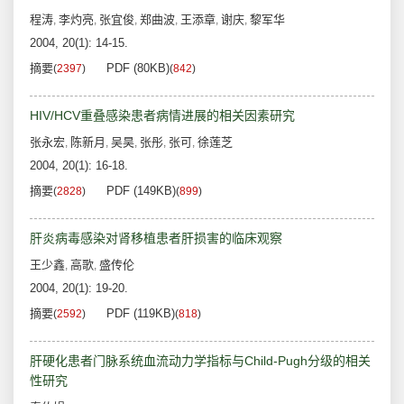
程涛
李灼亮
张宜俊
郑曲波
王添章
谢庆
黎军华
,
,
,
,
,
,
2004, 20(1): 14-15.
摘要
PDF (80KB)
(
2397
)
(
842
)
HIV/HCV重叠感染患者病情进展的相关因素研究
张永宏
陈新月
吴昊
张彤
张可
徐莲芝
,
,
,
,
,
2004, 20(1): 16-18.
摘要
PDF (149KB)
(
2828
)
(
899
)
肝炎病毒感染对肾移植患者肝损害的临床观察
王少鑫
高歌
盛传伦
,
,
2004, 20(1): 19-20.
摘要
PDF (119KB)
(
2592
)
(
818
)
肝硬化患者门脉系统血流动力学指标与Child-Pugh分级的相关
性研究