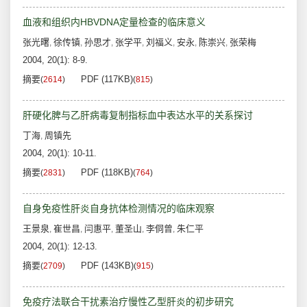
血液和组织内HBVDNA定量检查的临床意义
张光曙
徐传镇
孙思才
张学平
刘福义
安永
陈崇兴
张荣梅
,
,
,
,
,
,
,
2004, 20(1): 8-9.
摘要
PDF (117KB)
(
2614
)
(
815
)
肝硬化脾与乙肝病毒复制指标血中表达水平的关系探讨
丁海
周镇先
,
2004, 20(1): 10-11.
摘要
PDF (118KB)
(
2831
)
(
764
)
自身免疫性肝炎自身抗体检测情况的临床观察
王景泉
崔世昌
闫惠平
董圣山
李侗曾
朱仁平
,
,
,
,
,
2004, 20(1): 12-13.
摘要
PDF (143KB)
(
2709
)
(
915
)
免疫疗法联合干扰素治疗慢性乙型肝炎的初步研究