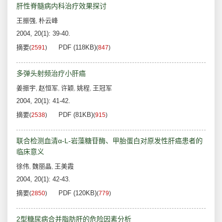
肝性脊髓病内科治疗效果探讨
王振强
朴云峰
,
2004, 20(1): 39-40.
摘要
PDF (118KB)
(
2591
)
(
847
)
多弹头射频治疗小肝癌
姜振宇
赵恒军
许颖
姚程
王冠军
,
,
,
,
2004, 20(1): 41-42.
摘要
PDF (81KB)
(
2538
)
(
915
)
联合检测血清α-L-岩藻糖苷酶、甲胎蛋白对原发性肝癌患者的
临床意义
徐伟
魏丽晶
王美霞
,
,
2004, 20(1): 42-43.
摘要
PDF (120KB)
(
2850
)
(
779
)
2型糖尿病合并脂肪肝的危险因素分析