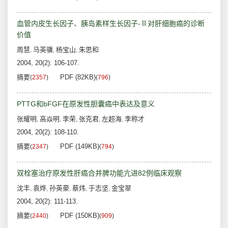
血管内皮生长因子、胰岛素样生长因子-Ⅱ对肝细胞癌的诊断
价值
周慧
马英骥
杨宝山
朱思和
,
,
,
2004, 20(2): 106-107.
摘要
PDF (82KB)
(
2357
)
(
796
)
PTTG和bFGF在原发性胆囊癌中表达及意义
张耀明
高焱明
李荣
张克君
左超海
李称才
,
,
,
,
,
2004, 20(2): 108-110.
摘要
PDF (149KB)
(
2347
)
(
794
)
双栓塞治疗原发性肝癌合并脾功能亢进82例临床观察
沈丰
袁烨
孙英豪
蔡炜
于志坚
金宝翠
,
,
,
,
,
2004, 20(2): 111-113.
摘要
PDF (150KB)
(
2440
)
(
909
)