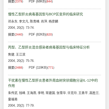
摘要
PDF (68KB)
(
2379
)
(
844
)
慢性乙型肝炎病毒基因型与BCP区变异的临床研究
邓永东
李文凡
陈青峰
肖萍
杨彦麟
,
,
,
,
2004, 20(2): 73-74.
摘要
PDF (82KB)
(
2440
)
(
820
)
丙型、乙型肝炎混合感染者病毒基因型与临床特征分析
焦健
王江滨
,
2004, 20(2): 75-76.
摘要
PDF (119KB)
(
2488
)
(
771
)
干扰素在慢性乙型肝炎患者外周血树突状细胞分泌IL-12中的
作用
朱传武
钱峰
王海燕
李明
常建国
张雪华
许克玲
王勇平
高胜兰
,
,
,
,
,
,
,
,
,
童福易
2004, 20(2): 77-79.