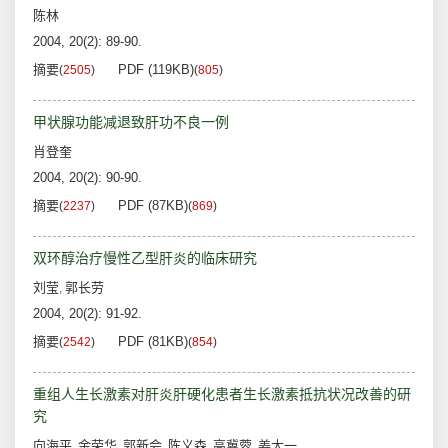
陈林
2004, 20(2): 89-90.
摘要
PDF (119KB)
(
2505
)
(
805
)
甲状腺功能减退致肝功不良一例
肖登奎
2004, 20(2): 90-90.
摘要
PDF (87KB)
(
2237
)
(
869
)
双环醇治疗慢性乙型肝炎的临床研究
刘莹
郭长劳
,
2004, 20(2): 91-92.
摘要
PDF (81KB)
(
2542
)
(
854
)
重组人生长激素对肝炎肝硬化患者生长激素抵抗状况改善的研
究
向海平
金荣华
郭新会
陈义森
高冀蓉
姜太一
,
,
,
,
,