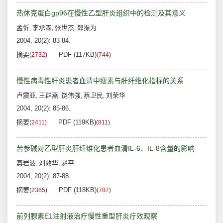
热休克蛋白gp96在慢性乙型肝炎组织中的检测及其意义
孟忻
李承霖
张世杰
郎振为
,
,
,
2004, 20(2): 83-84.
摘要
PDF (117KB)
(
2732
)
(
744
)
慢性病毒性肝炎患者血清中瘦素与肝纤维化指标的关系
卢震亚
王群燕
饶伟强
蔡卫民
刘荣华
,
,
,
,
2004, 20(2): 85-86.
摘要
PDF (119KB)
(
2411
)
(
811
)
苦参碱对乙型肝炎肝纤维化患者血清IL-6、IL-8含量的影响
真岩波
刘效华
赵平
,
,
2004, 20(2): 87-88.
摘要
PDF (118KB)
(
2385
)
(
787
)
前列腺素E1注射液治疗慢性重型肝炎疗效观察