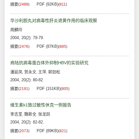
摘要
PDF (92KB)
(
2488
)
(
811
)
华沙利胆丸对病毒性肝炎退黄作用的临床观察
周麟玲
2004, 20(2): 79-79.
摘要
PDF (87KB)
(
2476
)
(
885
)
商陆抗病毒蛋白体外抑制HBV的实验研究
潘延凤
贺永文
王萍
郭劲松
,
,
,
2004, 20(2): 80-82.
摘要
PDF (151KB)
(
2191
)
(
805
)
维生素k1致过敏性休克一例报告
李志荃
魏新全
张龙跃
,
,
2004, 20(2): 82-82.
摘要
PDF (89KB)
(
2073
)
(
821
)