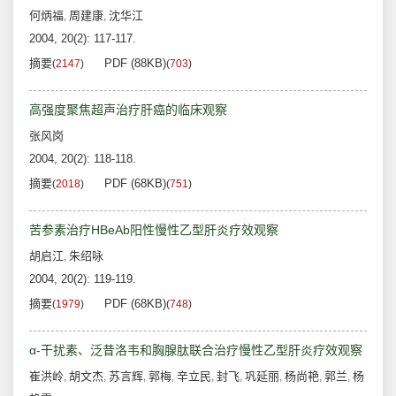
何炳福
周建康
沈华江
,
,
2004, 20(2): 117-117.
摘要
PDF (88KB)
(
2147
)
(
703
)
高强度聚焦超声治疗肝癌的临床观察
张风岗
2004, 20(2): 118-118.
摘要
PDF (68KB)
(
2018
)
(
751
)
苦参素治疗HBeAb阳性慢性乙型肝炎疗效观察
胡启江
朱绍咏
,
2004, 20(2): 119-119.
摘要
PDF (68KB)
(
1979
)
(
748
)
α-干扰素、泛昔洛韦和胸腺肽联合治疗慢性乙型肝炎疗效观察
崔洪岭
胡文杰
苏言辉
郭梅
辛立民
封飞
巩延丽
杨尚艳
郭兰
杨
,
,
,
,
,
,
,
,
,