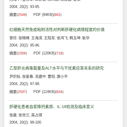
2004, 20(2): 93-95.
摘要
PDF (94KB)
(
2548
)
(
862
)
红细胞天然免疫粘附活性对判断肝硬化病情程度的价值
曾珍
张晓峰
王海滨
王陆军
张鸿飞
韩玉坤
耿华
,
,
,
,
,
,
2004, 20(2): 95-96.
摘要
PDF (120KB)
(
2356
)
(
718
)
乙型肝炎病毒载量及ALT水平与干扰素应答关系的研究
尹炽标
张复春
冼建中
曹阳
唐小平
,
,
,
,
2004, 20(2): 97-98.
摘要
PDF (124KB)
(
2597
)
(
834
)
肝硬化患者血浆降钙素原、IL-18检测及临床意义
张崴
张世兰
高占琪
,
,
2004, 20(2): 99-100.