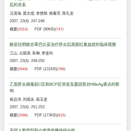
后的关系
汪清海
莫文成
李德辉
杨春芳
陈礼宏
,
,
,
,
2007, 23(4): 247-248.
摘要
PDF (90KB)
(
2553
)
(
747
)
酚妥拉明联合苯巴比妥治疗肝炎后高胆红素血症的临床观察
江山
占国清
朱琳
李金科
,
,
,
2007, 23(4): 249-250.
摘要
PDF (131KB)
(
2649
)
(
789
)
乙型肝炎病毒前C区和BCP区突变及基因型对HBeAg表达的影
响
侯远沛
刘成永
高玉金
,
,
2007, 23(4): 251-253.
摘要
PDF (173KB)
(
2598
)
(
915
)
不同人群丙型肝炎病毒传播途径分析