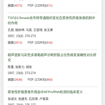
摘要
PDF (132KB)
(
4072
)
(
871
)
TGFβ1/Smads信号转导通路的变化在原发性肝癌发病机制中
的作用
孔丽
姚树坤
马英
王容琦
张玉果
,
,
,
,
2007, 23(4): 270-273.
摘要
PDF (182KB)
(
2671
)
(
916
)
超声造影与彩色多普勒超声诊断肝脏占位性病变准确性对比研
究
陈重
张新力
胡玫
,
,
2007, 23(4): 273-274.
摘要
PDF (133KB)
(
2636
)
(
860
)
原发性肝癌患者外周血中AFPmRNA检测的临床意义
张淑文
张建东
石欣荣
卢晋英
,
,
,
2007, 23(4): 275-277.