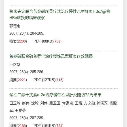
拉米夫定联合苦参碱序贯疗法治疗慢性乙型肝炎HBeAg/抗
HBe转换的临床观察
郭德忠
2007, 23(4): 284-285.
摘要
PDF (88KB)
(
2200
)
(
753
)
苦参碱联合硫普罗宁治疗慢性乙型肝炎疗效观察
巨煜华
2007, 23(4): 285-286.
摘要
PDF (127KB)
(
2221
)
(
716
)
聚乙二醇干扰素α-2a治疗慢性乙型肝炎随访72周结果
田玉岭
赵伟
沈玲
刘伟
殷卫卫
常家宝
王雷
方之勋
孙溪宾
杨毅
,
,
,
,
,
,
,
,
,
军
王爱芬
,
2007, 23(4): 287-289.
摘要
PDF (161KB)
(
2188
)
(
734
)