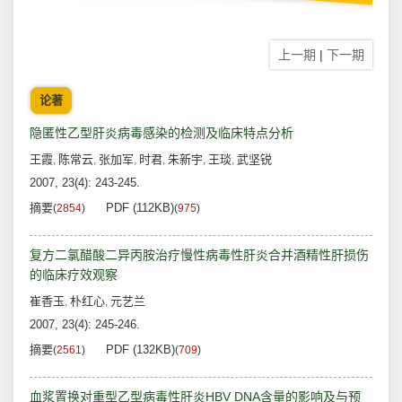
上一期
|
下一期
论著
隐匿性乙型肝炎病毒感染的检测及临床特点分析
王霞
陈常云
张加军
时君
朱新宇
王琰
武坚锐
,
,
,
,
,
,
2007, 23(4): 243-245.
摘要
PDF (112KB)
(
2854
)
(
975
)
复方二氯醋酸二异丙胺治疗慢性病毒性肝炎合并酒精性肝损伤
的临床疗效观察
崔香玉
朴红心
元艺兰
,
,
2007, 23(4): 245-246.
摘要
PDF (132KB)
(
2561
)
(
709
)
血浆置换对重型乙型病毒性肝炎HBV DNA含量的影响及与预