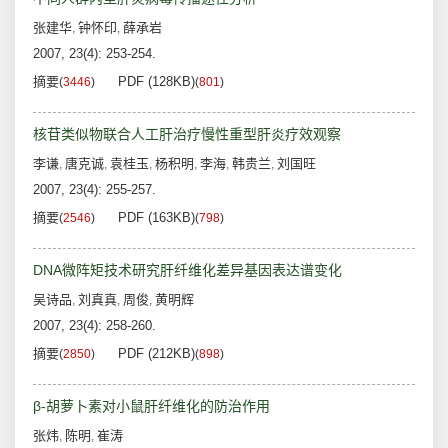
张建华
钟怀印
薛承岩
,
,
2007, 23(4): 253-254.
摘要
PDF (128KB)
(
3446
)
(
801
)
核苷类似物联合人工肝治疗慢性重型肝炎疗效观察
李谦
唐克诚
袁桂玉
杨积明
李海
韩贵兰
刘国旺
,
,
,
,
,
,
2007, 23(4): 255-257.
摘要
PDF (163KB)
(
2546
)
(
798
)
DNA微阵矩技术研究肝纤维化差异基因表达谱变化
吴诗品
刘真真
周俊
黄明辉
,
,
,
2007, 23(4): 258-260.
摘要
PDF (212KB)
(
2850
)
(
898
)
β-胡萝卜素对小鼠肝纤维化的防治作用
张炜
陈明
崔涛
,
,