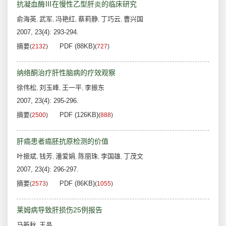
抗凝血酶Ⅲ在慢性乙型肝炎的临床研究
俞海英
武军
冯艳红
蔡莉静
丁巧云
曹兴国
,
,
,
,
,
2007, 23(4): 293-294.
摘要
PDF (88KB)
(
2132
)
(
727
)
纳络酮治疗肝性脑病的疗效观察
徐伟松
刘玉峰
王一平
李振东
,
,
,
2007, 23(4): 295-296.
摘要
PDF (126KB)
(
2500
)
(
888
)
肝癌患者癌胚抗原检测的价值
叶振斌
钱芳
潘爱娟
陈丽珠
李国雄
丁茂文
,
,
,
,
,
2007, 23(4): 296-297.
摘要
PDF (86KB)
(
2573
)
(
1055
)
莱姆病导致肝损伤25例报告
马新秋
王晶
,