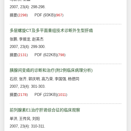
2007, 23(4): 298-298.
摘要
PDF (93KB)
(
2298
)
(
967
)
多层螺旋CT及多平面重组技术诊断外生型肝癌
张鹏
李振龙
赵英杰
,
,
2007, 23(4): 299-300.
摘要
PDF (622KB)
(
2131
)
(
798
)
胰腺间变癌的诊断和治疗(附2例临床病理分析)
石欣
张齐
郭庆明
高乃荣
李国强
杨德同
,
,
,
,
,
2007, 23(4): 301-303.
摘要
PDF (223KB)
(
2178
)
(
1011
)
前列腺素E1治疗肝肾综合征的临床观察
单洪
王传风
刘阳
,
,
2007, 23(4): 310-311.