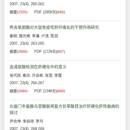
2007, 23(4): 260-262.
摘要
PDF (295KB)
(
2555
)
(
866
)
熊去氧胆酸对大鼠免疫性肝纤维化的干预作用研究
秦刚
施光峰
李谦
卢清
陈澍
,
,
,
,
2007, 23(4): 263-265.
摘要
PDF (172KB)
(
2668
)
(
807
)
血清尿酸检测在肝硬化中的意义
张代民
崔庆
许会彬
张莹
李霆
,
,
,
,
2007, 23(4): 266-267.
摘要
PDF (134KB)
(
2980
)
(
988
)
左旋门冬氨酸鸟苷酸联用复方甘草酸苷治疗肝硬化肝性脑病的
探讨
尹合坤
李启祥
罗丹
,
,
2007, 23(4): 268-269.