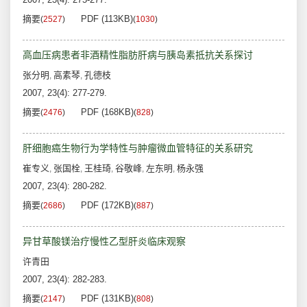
摘要
PDF (113KB)
(
2527
)
(
1030
)
高血压病患者非酒精性脂肪肝病与胰岛素抵抗关系探讨
张分明
高素琴
孔德枝
,
,
2007, 23(4): 277-279.
摘要
PDF (168KB)
(
2476
)
(
828
)
肝细胞癌生物行为学特性与肿瘤微血管特征的关系研究
崔专义
张国栓
王桂琦
谷敬峰
左东明
杨永强
,
,
,
,
,
2007, 23(4): 280-282.
摘要
PDF (172KB)
(
2686
)
(
887
)
异甘草酸镁治疗慢性乙型肝炎临床观察
许青田
2007, 23(4): 282-283.
摘要
PDF (131KB)
(
2147
)
(
808
)