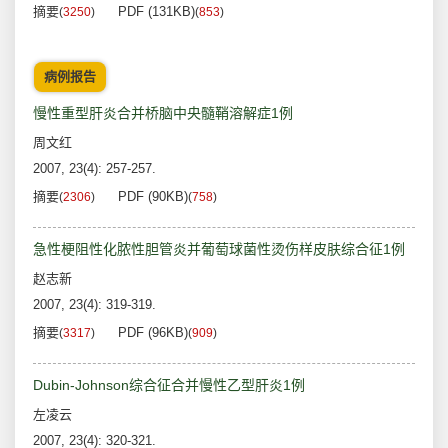
摘要
PDF (131KB)
(
3250
)
(
853
)
病例报告
慢性重型肝炎合并桥脑中央髓鞘溶解症1例
周文红
2007, 23(4): 257-257.
摘要
PDF (90KB)
(
2306
)
(
758
)
急性梗阻性化脓性胆管炎并葡萄球菌性烫伤样皮肤综合征1例
赵志新
2007, 23(4): 319-319.
摘要
PDF (96KB)
(
3317
)
(
909
)
Dubin-Johnson综合征合并慢性乙型肝炎1例
左凌云
2007, 23(4): 320-321.