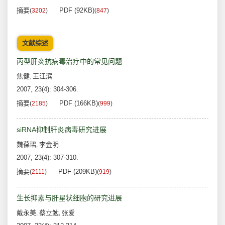
摘要
PDF (92KB)
(
3202
)
(
847
)
文献综述
丙型肝炎抗病毒治疗中的常见问题
焦健
王江滨
,
2007, 23(4): 304-306.
摘要
PDF (166KB)
(
2185
)
(
999
)
siRNA抑制肝炎病毒研究进展
魏葆珺
李金明
,
2007, 23(4): 307-310.
摘要
PDF (209KB)
(
2111
)
(
919
)
生长抑素与肝星状细胞的研究进展
戴永美
蔡立勉
张爱
,
,