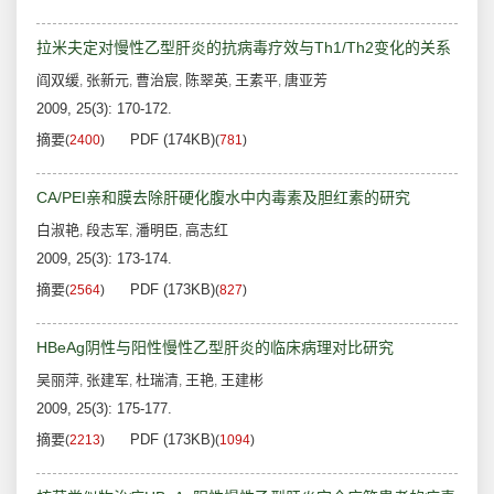
拉米夫定对慢性乙型肝炎的抗病毒疗效与Th1/Th2变化的关系
阎双缓
张新元
曹治宸
陈翠英
王素平
唐亚芳
,
,
,
,
,
2009, 25(3): 170-172.
摘要
PDF (174KB)
(
2400
)
(
781
)
CA/PEI亲和膜去除肝硬化腹水中内毒素及胆红素的研究
白淑艳
段志军
潘明臣
高志红
,
,
,
2009, 25(3): 173-174.
摘要
PDF (173KB)
(
2564
)
(
827
)
HBeAg阴性与阳性慢性乙型肝炎的临床病理对比研究
吴丽萍
张建军
杜瑞清
王艳
王建彬
,
,
,
,
2009, 25(3): 175-177.
摘要
PDF (173KB)
(
2213
)
(
1094
)