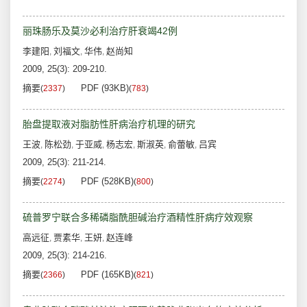
丽珠肠乐及莫沙必利治疗肝衰竭42例
李建阳
刘福文
华伟
赵尚知
,
,
,
2009, 25(3): 209-210.
摘要
PDF (93KB)
(
2337
)
(
783
)
胎盘提取液对脂肪性肝病治疗机理的研究
王波
陈松劲
于亚威
杨志宏
斯淑英
俞蕾敏
吕宾
,
,
,
,
,
,
2009, 25(3): 211-214.
摘要
PDF (528KB)
(
2274
)
(
800
)
硫普罗宁联合多稀磷脂酰胆碱治疗酒精性肝病疗效观察
高远征
贾素华
王妍
赵连峰
,
,
,
2009, 25(3): 214-216.
摘要
PDF (165KB)
(
2366
)
(
821
)