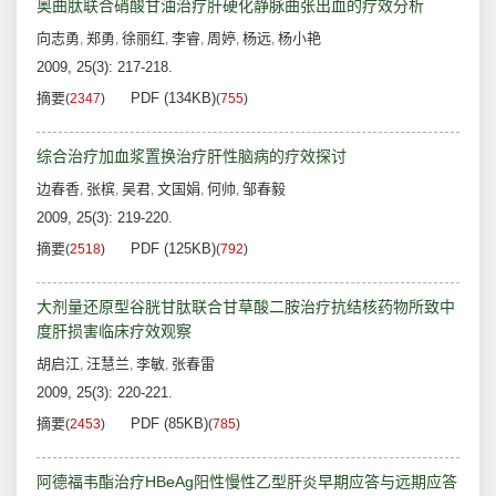
奥曲肽联合硝酸甘油治疗肝硬化静脉曲张出血的疗效分析
向志勇
郑勇
徐丽红
李睿
周婷
杨远
杨小艳
,
,
,
,
,
,
2009, 25(3): 217-218.
摘要
PDF (134KB)
(
2347
)
(
755
)
综合治疗加血浆置换治疗肝性脑病的疗效探讨
边春香
张槟
吴君
文国娟
何帅
邹春毅
,
,
,
,
,
2009, 25(3): 219-220.
摘要
PDF (125KB)
(
2518
)
(
792
)
大剂量还原型谷胱甘肽联合甘草酸二胺治疗抗结核药物所致中
度肝损害临床疗效观察
胡启江
汪慧兰
李敏
张春雷
,
,
,
2009, 25(3): 220-221.
摘要
PDF (85KB)
(
2453
)
(
785
)
阿德福韦酯治疗HBeAg阳性慢性乙型肝炎早期应答与远期应答