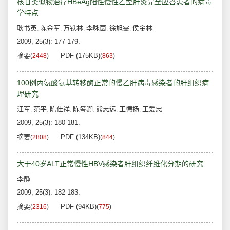
核苷类似物治疗HBeAg阳性慢性乙型肝炎完全应答患者的病毒
学特点
耿书英
陈金军
万铁林
李咏茵
徐旭雯
侯金林
,
,
,
,
,
2009, 25(3): 177-179.
摘要
PDF (175KB)
(
2448
)
(
863
)
100例丙氨酸氨基转移酶正常的慢乙肝病毒感染者的肝组织病
理研究
江军
范平
陈仕祥
陈玺卿
熊志远
王德扬
王爱忠
,
,
,
,
,
,
2009, 25(3): 180-181.
摘要
PDF (134KB)
(
2808
)
(
844
)
大于40岁ALT正常慢性HBV感染者肝组织纤维化分期的研究
李静
2009, 25(3): 182-183.
摘要
PDF (94KB)
(
2316
)
(
775
)