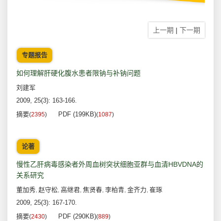
上一期
|
下一期
专题报告
如何理解肝硬化腹水患者限钠与补钠问题
刘建军
2009, 25(3): 163-166.
摘要
PDF (199KB)
(
2395
)
(
1087
)
论著
慢性乙肝病毒感染者外周血树突状细胞亚群与血清HBVDNA的
关系研究
董加秀
赵守松
高继君
焦贤春
李柏青
金齐力
崔琢
,
,
,
,
,
,
2009, 25(3): 167-170.
摘要
PDF (290KB)
(
2430
)
(
889
)