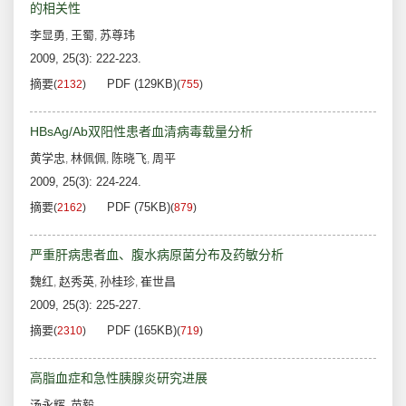
的相关性
李显勇
王蜀
苏尊玮
,
,
2009, 25(3): 222-223.
摘要
PDF (129KB)
(
2132
)
(
755
)
HBsAg/Ab双阳性患者血清病毒载量分析
黄学忠
林佩佩
陈晓飞
周平
,
,
,
2009, 25(3): 224-224.
摘要
PDF (75KB)
(
2162
)
(
879
)
严重肝病患者血、腹水病原菌分布及药敏分析
魏红
赵秀英
孙桂珍
崔世昌
,
,
,
2009, 25(3): 225-227.
摘要
PDF (165KB)
(
2310
)
(
719
)
高脂血症和急性胰腺炎研究进展
汤永辉
苗毅
,