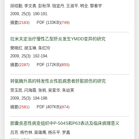
邱绍勤
李文勇
彭秋萍
钱宜丹
王淑平
明全
黎春宇
,
,
,
,
,
,
2009, 25(3): 190-191.
摘要
PDF (133KB)
(
2183
)
(
749
)
拉米夫定治疗慢性乙型肝炎发生YMDD变异的研究
樊晓红
胡玉琳
朱红玲
,
,
2009, 25(3): 192-194.
摘要
PDF (172KB)
(
2287
)
(
855
)
转氨酶升高的特发性炎性肌病患者肝脏损伤的研究
贺玉凯
闪海霞
张帆
吴爱华
朱幼芙
,
,
,
,
2009, 25(3): 194-198.
摘要
PDF (407KB)
(
2581
)
(
974
)
胆囊良恶性病变组织中P-504S和P63表达及临床病理意义
吕芳
杨竹林
苗雄鹰
杨乐平
罗鑫
,
,
,
,