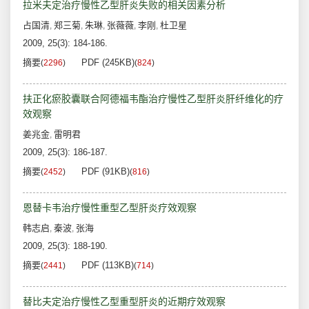
拉米夫定治疗慢性乙型肝炎失败的相关因素分析
占国清
郑三菊
朱琳
张薇薇
李刚
杜卫星
,
,
,
,
,
2009, 25(3): 184-186.
摘要
PDF (245KB)
(
2296
)
(
824
)
扶正化瘀胶囊联合阿德福韦酯治疗慢性乙型肝炎肝纤维化的疗
效观察
姜兆金
雷明君
,
2009, 25(3): 186-187.
摘要
PDF (91KB)
(
2452
)
(
816
)
恩替卡韦治疗慢性重型乙型肝炎疗效观察
韩志启
秦波
张海
,
,
2009, 25(3): 188-190.
摘要
PDF (113KB)
(
2441
)
(
714
)
替比夫定治疗慢性乙型重型肝炎的近期疗效观察