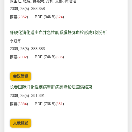
顾生旺
张成
蒋兆荣
万利
文那
孙瑶瑶
,
,
,
,
,
2009, 25(5): 358-358.
摘要
PDF (94KB)
(
2362
)
(
824
)
肝硬化消化道出血并急性肠系膜静脉血栓形成1例分析
李斌华
2009, 25(5): 383-383.
摘要
PDF (74KB)
(
2002
)
(
835
)
会议简讯
长春国际消化性疾病暨肝病高峰论坛圆满结束
2009, 25(5): 391-391.
摘要
PDF (73KB)
(
3384
)
(
851
)
文献综述