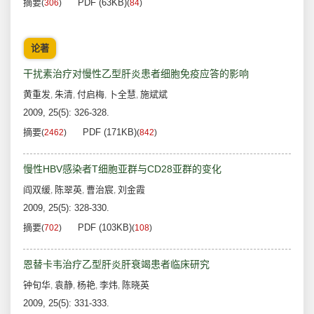
摘要
PDF (63KB)
(
306
)
(
84
)
论著
干扰素治疗对慢性乙型肝炎患者细胞免疫应答的影响
黄重发
朱清
付启梅
卜全慧
施斌斌
,
,
,
,
2009, 25(5): 326-328.
摘要
PDF (171KB)
(
2462
)
(
842
)
慢性HBV感染者T细胞亚群与CD28亚群的变化
阎双缓
陈翠英
曹治宸
刘金霞
,
,
,
2009, 25(5): 328-330.
摘要
PDF (103KB)
(
702
)
(
108
)
恩替卡韦治疗乙型肝炎肝衰竭患者临床研究
钟旬华
袁静
杨艳
李炜
陈晓英
,
,
,
,
2009, 25(5): 331-333.