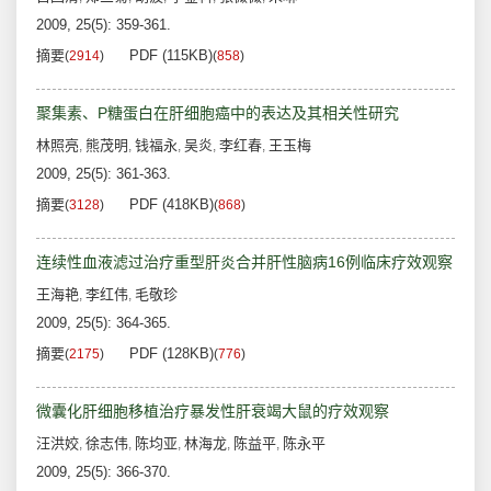
2009, 25(5): 359-361.
摘要
PDF (115KB)
(
2914
)
(
858
)
聚集素、P糖蛋白在肝细胞癌中的表达及其相关性研究
林照亮
熊茂明
钱福永
吴炎
李红春
王玉梅
,
,
,
,
,
2009, 25(5): 361-363.
摘要
PDF (418KB)
(
3128
)
(
868
)
连续性血液滤过治疗重型肝炎合并肝性脑病16例临床疗效观察
王海艳
李红伟
毛敬珍
,
,
2009, 25(5): 364-365.
摘要
PDF (128KB)
(
2175
)
(
776
)
微囊化肝细胞移植治疗暴发性肝衰竭大鼠的疗效观察
汪洪姣
徐志伟
陈均亚
林海龙
陈益平
陈永平
,
,
,
,
,
2009, 25(5): 366-370.