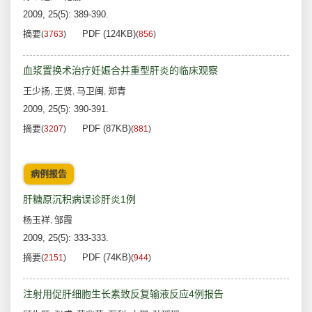
2009, 25(5): 389-390.
摘要
PDF (124KB)
(
3763
)
(
856
)
血浆置换术治疗妊娠合并重型肝炎的临床观察
王少扬
王贤
马卫闽
郑青
,
,
,
2009, 25(5): 390-391.
摘要
PDF (87KB)
(
3207
)
(
881
)
病例报告
肝糖原沉积病误诊肝炎1例
杨玉祥
邹霞
,
2009, 25(5): 333-333.
摘要
PDF (74KB)
(
2151
)
(
944
)
注射用促肝细胞生长素致反复输液反应4例报告