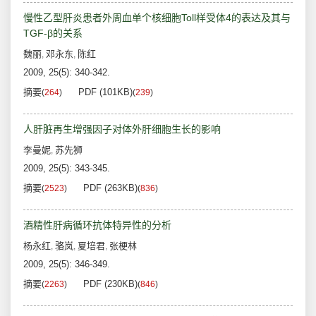
慢性乙型肝炎患者外周血单个核细胞Toll样受体4的表达及其与
TGF-β的关系
魏丽
邓永东
陈红
,
,
2009, 25(5): 340-342.
摘要
PDF (101KB)
(
264
)
(
239
)
人肝脏再生增强因子对体外肝细胞生长的影响
李曼妮
苏先狮
,
2009, 25(5): 343-345.
摘要
PDF (263KB)
(
2523
)
(
836
)
酒精性肝病循环抗体特异性的分析
杨永红
骆岚
夏培君
张梗林
,
,
,
2009, 25(5): 346-349.
摘要
PDF (230KB)
(
2263
)
(
846
)