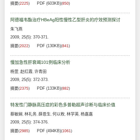
摘要
PDF (603KB)
(
2225
)
(
850
)
阿德福韦酯治疗HBeAg阳性慢性乙型肝炎的疗效预测探讨
朱飞燕
2009, 25(5): 370-371.
摘要
PDF (130KB)
(
2022
)
(
841
)
慢加急性肝衰竭101例临床分析
杨萱
赵红霞
许青田
,
,
2009, 25(5): 372-373.
摘要
PDF (133KB)
(
2375
)
(
882
)
特发性门静脉高压症的彩色多普勒超声诊断与临床价值
蔡敏娴
林礼务
薛恩生
何以敉
林学英
杨嘉嘉
,
,
,
,
,
2009, 25(5): 374-376.
摘要
PDF (494KB)
(
2985
)
(
1061
)