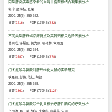
丙型肝炎病毒感染者的血清甘露聚糖结合凝集素分析
郭玲
赵梅桂
张荣
,
,
2009, 25(5): 350-352.
摘要
PDF (175KB)
(
2216
)
(
832
)
不同类型肝衰竭临床特点及其转归相关危险因素分析
葛宗成
许慧阳
侯为顺
喻艳林
章顺国
,
,
,
,
2009, 25(5): 352-354.
摘要
PDF (166KB)
(
2587
)
(
878
)
门冬氨酸鸟氨酸对肝纤维化大鼠的实验研究
耿嘉蔚
彭伟
范红
陶健
,
,
,
2009, 25(5): 355-358.
摘要
PDF (779KB)
(
2361
)
(
1128
)
门冬氨酸鸟氨酸联合乳果糖治疗肝性脑病的疗效分析
占国清
郑三菊
胡波
李金科
张薇薇
朱琳
,
,
,
,
,