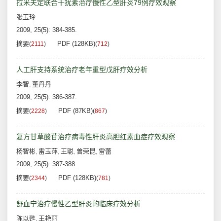
拉米夫定联合干扰素治疗慢性乙型肝炎79例疗效观察
张玉玲
2009, 25(5): 384-385.
摘要
PDF (128KB)
(
2111
)
(
712
)
人工肝支持系统治疗老年重型戊肝疗效分析
李智
董丹丹
,
2009, 25(5): 386-387.
摘要
PDF (87KB)
(
2228
)
(
867
)
复方甘草酸苷治疗病毒性肝炎高胆红素血症疗效观察
杨智彬
雷玉萍
王聪
曾荣昆
雷蕾
,
,
,
,
2009, 25(5): 387-388.
摘要
PDF (128KB)
(
2344
)
(
781
)
舒血宁治疗慢性乙型肝炎的临床疗效分析
陈以甦
王艳丽
,