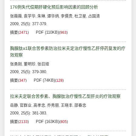
176例失代偿期肝硬化预后影响因素的回顾分析
张薇薇
袁学华
朱琳
谭华炳
李儒贵
杜卫星
占国清
,
,
,
,
,
,
2009, 25(5): 377-379.
摘要
PDF (110KB)
(
2471
)
(
963
)
胸腺肽α1联合苦参素防治拉米夫定治疗慢性乙肝停药复发的疗
效观察
张勇刚
董明珍
张召娅
,
,
2009, 25(5): 379-380.
摘要
PDF (74KB)
(
347
)
(
128
)
拉米夫定联合苦参素、胸腺肽治疗慢性乙型肝炎的疗效观察
岳静
官群业
高孝忠
乔秀丽
王晓丰
邵春忠
,
,
,
,
,
2009, 25(5): 381-383.
摘要
PDF (163KB)
(
2133
)
(
805
)