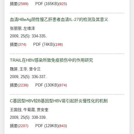
摘要
PDF (165KB)
(
2589
)
(
925
)
血清HBeAg阴性慢乙肝患者血清IL-27的检测及其意义
张丽丽
左维泽
,
2009, 25(5): 334-335.
摘要
PDF (74KB)
(
374
)
(
198
)
TRAIL在HBV感染所致免疫损伤中的作用研究
魏屏
王华
曾令兰
,
,
2009, 25(5): 336-337.
摘要
PDF (130KB)
(
2238
)
(
874
)
C基因型HBV较B基因型HBV易引起肝炎慢性化的机制
王国戗
牛菊霞
贾安奎
,
,
2009, 25(5): 338-339.
摘要
PDF (129KB)
(
2207
)
(
843
)