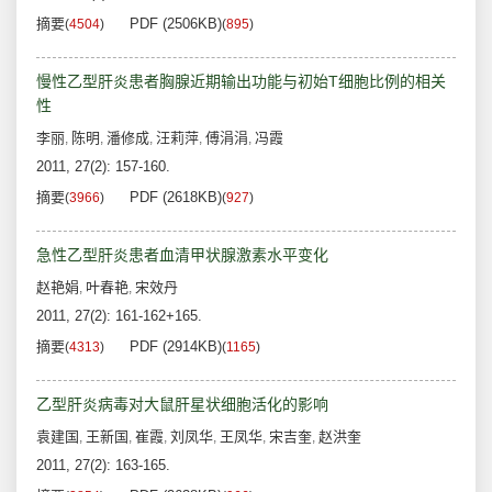
摘要
PDF (2506KB)
(
4504
)
(
895
)
慢性乙型肝炎患者胸腺近期输出功能与初始T细胞比例的相关
性
李丽
陈明
潘修成
汪莉萍
傅涓涓
冯霞
,
,
,
,
,
2011, 27(2): 157-160.
摘要
PDF (2618KB)
(
3966
)
(
927
)
急性乙型肝炎患者血清甲状腺激素水平变化
赵艳娟
叶春艳
宋效丹
,
,
2011, 27(2): 161-162+165.
摘要
PDF (2914KB)
(
4313
)
(
1165
)
乙型肝炎病毒对大鼠肝星状细胞活化的影响
袁建国
王新国
崔霞
刘凤华
王凤华
宋吉奎
赵洪奎
,
,
,
,
,
,
2011, 27(2): 163-165.