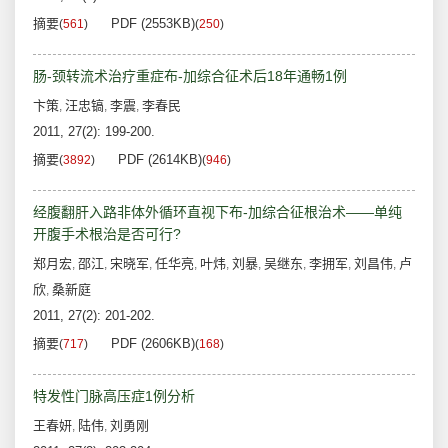
摘要
PDF (2553KB)
(
561
)
(
250
)
肠-颈转流术治疗重症布-加综合征术后18年通畅1例
卞策
汪忠镐
李震
李春民
,
,
,
2011, 27(2): 199-200.
摘要
PDF (2614KB)
(
3892
)
(
946
)
经腹翻肝入路非体外循环直视下布-加综合征根治术——单纯
开腹手术根治是否可行?
郑月宏
邵江
宋晓军
任华亮
叶炜
刘暴
吴继东
李拥军
刘昌伟
卢
,
,
,
,
,
,
,
,
,
欣
桑新庭
,
2011, 27(2): 201-202.
摘要
PDF (2606KB)
(
717
)
(
168
)
特发性门脉高压症1例分析
王春妍
陆伟
刘勇刚
,
,