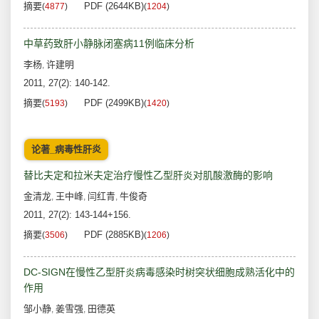
摘要
PDF (2644KB)
(
4877
)
(
1204
)
中草药致肝小静脉闭塞病11例临床分析
李杨
许建明
,
2011, 27(2): 140-142.
摘要
PDF (2499KB)
(
5193
)
(
1420
)
论著_病毒性肝炎
替比夫定和拉米夫定治疗慢性乙型肝炎对肌酸激酶的影响
金清龙
王中峰
闫红青
牛俊奇
,
,
,
2011, 27(2): 143-144+156.
摘要
PDF (2885KB)
(
3506
)
(
1206
)
DC-SIGN在慢性乙型肝炎病毒感染时树突状细胞成熟活化中的
作用
邹小静
姜雪强
田德英
,
,