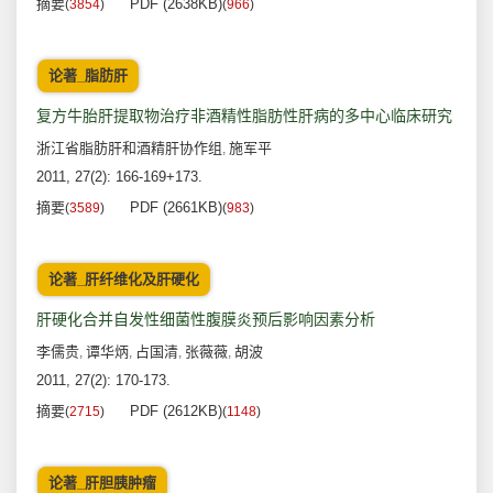
摘要
PDF (2638KB)
(
3854
)
(
966
)
论著_脂肪肝
复方牛胎肝提取物治疗非酒精性脂肪性肝病的多中心临床研究
浙江省脂肪肝和酒精肝协作组
施军平
,
2011, 27(2): 166-169+173.
摘要
PDF (2661KB)
(
3589
)
(
983
)
论著_肝纤维化及肝硬化
肝硬化合并自发性细菌性腹膜炎预后影响因素分析
李儒贵
谭华炳
占国清
张薇薇
胡波
,
,
,
,
2011, 27(2): 170-173.
摘要
PDF (2612KB)
(
2715
)
(
1148
)
论著_肝胆胰肿瘤