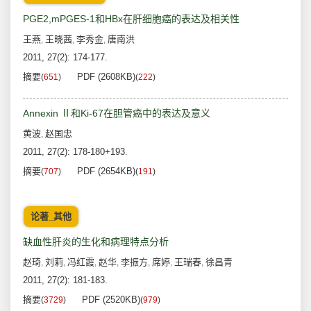
PGE2,mPGES-1和HBx在肝细胞癌的表达及相关性
王燕
王晓茜
李秀金
唐南洪
,
,
,
2011, 27(2): 174-177.
摘要
PDF (2608KB)
(
651
)
(
222
)
Annexin Ⅱ和Ki-67在胆管癌中的表达及意义
黄波
赵国忠
,
2011, 27(2): 178-180+193.
摘要
PDF (2654KB)
(
707
)
(
191
)
论著_其他
缺血性肝炎的生化和病理特点分析
赵琦
刘莉
冯红霞
赵华
李振方
席婷
王瑞春
徐昌青
,
,
,
,
,
,
,
2011, 27(2): 181-183.
摘要
PDF (2520KB)
(
3729
)
(
979
)