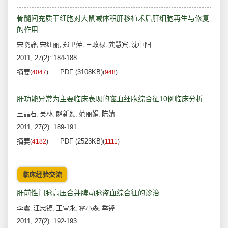
骨髓间充质干细胞对大鼠减体积肝移植术后肝细胞再生与修复
的作用
宋晓静
宋红丽
郑卫萍
王政禄
龚慧宾
沈中阳
,
,
,
,
,
2011, 27(2): 184-188.
摘要
PDF (3108KB)
(
4047
)
(
948
)
肝功能异常为主要临床表现的噬血细胞综合征10例临床分析
王晶石
吴林
赵新颜
范丽娟
陈婧
,
,
,
,
2011, 27(2): 189-191.
摘要
PDF (2523KB)
(
4182
)
(
1111
)
临床经验交流
肝前性门脉高压合并脾动脉盗血综合征的诊治
李震
汪忠镐
王雷永
霍小森
季锋
,
,
,
,
2011, 27(2): 192-193.