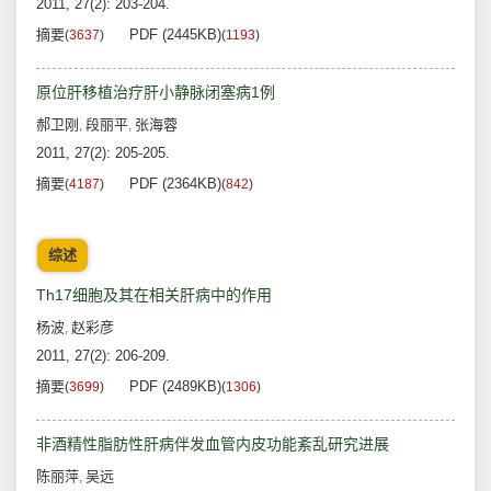
2011, 27(2): 203-204.
摘要
PDF (2445KB)
(
3637
)
(
1193
)
原位肝移植治疗肝小静脉闭塞病1例
郝卫刚
段丽平
张海蓉
,
,
2011, 27(2): 205-205.
摘要
PDF (2364KB)
(
4187
)
(
842
)
综述
Th17细胞及其在相关肝病中的作用
杨波
赵彩彦
,
2011, 27(2): 206-209.
摘要
PDF (2489KB)
(
3699
)
(
1306
)
非酒精性脂肪性肝病伴发血管内皮功能紊乱研究进展
陈丽萍
吴远
,