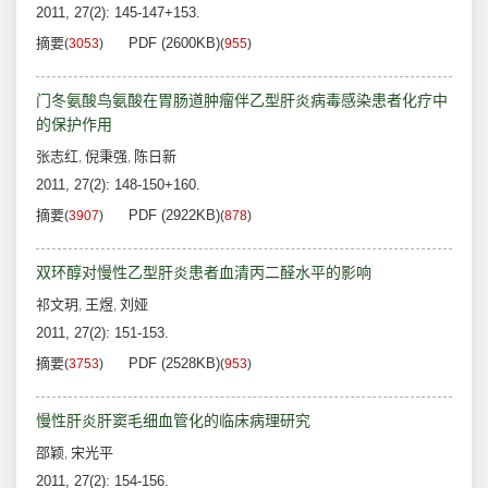
2011, 27(2): 145-147+153.
摘要
PDF (2600KB)
(
3053
)
(
955
)
门冬氨酸鸟氨酸在胃肠道肿瘤伴乙型肝炎病毒感染患者化疗中
的保护作用
张志红
倪秉强
陈日新
,
,
2011, 27(2): 148-150+160.
摘要
PDF (2922KB)
(
3907
)
(
878
)
双环醇对慢性乙型肝炎患者血清丙二醛水平的影响
祁文玥
王煜
刘娅
,
,
2011, 27(2): 151-153.
摘要
PDF (2528KB)
(
3753
)
(
953
)
慢性肝炎肝窦毛细血管化的临床病理研究
邵颖
宋光平
,
2011, 27(2): 154-156.