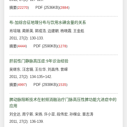
摘要
PDF (2536KB)
(
22270
)
(
2884
)
布-加综合征地理分布与饮用水碘含量的关系
肖培瑞
蔺新英
郭成浩
边建朝
杨晓霞
王金彪
,
,
,
,
,
2011, 27(2): 130-133.
摘要
PDF (2590KB)
(
4444
)
(
1278
)
肝前性门静脉高压症:9年诊治经验
吴继东
汪忠镐
王仕华
刘昌伟
曾嵘
,
,
,
,
2011, 27(2): 134-135+142.
摘要
PDF (2938KB)
(
4997
)
(
1535
)
脾动脉阻断技术在射频消融治疗门脉高压性脾功能亢进症中的
应用
刘全达
周宁新
宋扬
许小亚
段伟宏
孙梯业
晋志涛
,
,
,
,
,
,
2011, 27(2): 136-139.