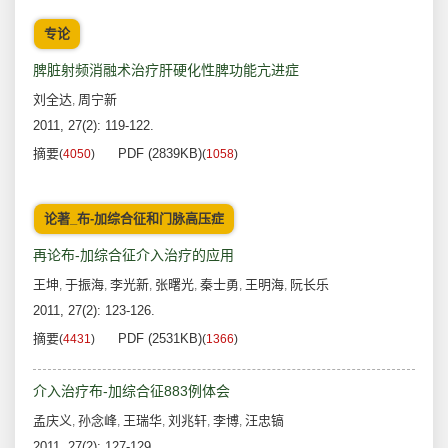
专论
脾脏射频消融术治疗肝硬化性脾功能亢进症
刘全达
周宁新
,
2011, 27(2): 119-122.
摘要
PDF (2839KB)
(
4050
)
(
1058
)
论著_布-加综合征和门脉高压症
再论布-加综合征介入治疗的应用
王坤
于振海
李光新
张曙光
秦士勇
王明海
阮长乐
,
,
,
,
,
,
2011, 27(2): 123-126.
摘要
PDF (2531KB)
(
4431
)
(
1366
)
介入治疗布-加综合征883例体会
孟庆义
孙念峰
王瑞华
刘兆轩
李博
汪忠镐
,
,
,
,
,
2011, 27(2): 127-129.