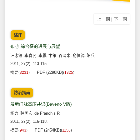
上一期
|
下一期
述评
布-加综合征的进展与展望
汪忠镐
李春民
李震
卞策
谷涌泉
俞恒锡
陈兵
,
,
,
,
,
,
2011, 27(2): 113-115.
摘要
PDF (2298KB)
(
3231
)
(
1325
)
防治指南
最新门脉高压共识(Baveno V版)
杨力
韩国宏
de Franchis R
,
,
2011, 27(2): 116-118.
摘要
PDF (2454KB)
(
943
)
(
1156
)