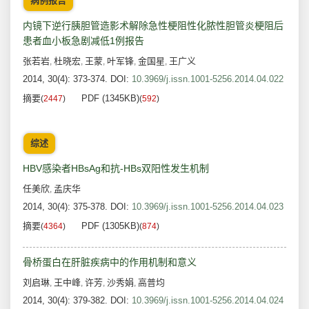
病例报告
内镜下逆行胰胆管造影术解除急性梗阻性化脓性胆管炎梗阻后
患者血小板急剧减低1例报告
张若岩
杜晓宏
王蒙
叶军锋
金国星
王广义
,
,
,
,
,
2014, 30(4): 373-374.
DOI:
10.3969/j.issn.1001-5256.2014.04.022
摘要
PDF (1345KB)
(
2447
)
(
592
)
综述
HBV感染者HBsAg和抗-HBs双阳性发生机制
任美欣
孟庆华
,
2014, 30(4): 375-378.
DOI:
10.3969/j.issn.1001-5256.2014.04.023
摘要
PDF (1305KB)
(
4364
)
(
874
)
骨桥蛋白在肝脏疾病中的作用机制和意义
刘启琳
王中峰
许芳
沙秀娟
高普均
,
,
,
,
2014, 30(4): 379-382.
DOI:
10.3969/j.issn.1001-5256.2014.04.024