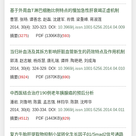
基于外周血T淋巴细胞比例特点的慢加急性肝衰竭正虚机制
曹慧
张旸
谭善忠
赵磊
沈建军
肖倩
梁重峰
蒋淑莲
,
,
,
,
,
,
,
2014, 30(4): 320-323.
DOI:
10.3969/j.issn.1001-5256.2014.04.009
摘要
PDF (1306KB)
(
3275
)
(
593
)
当归补血汤及其拆方影响肝脏血管新生的药效特点及作用机制
郭涛
赵志敏
杨烁慧
唐礼瑞
谭烨
陶艳艳
刘成海
,
,
,
,
,
,
2014, 30(4): 324-329.
DOI:
10.3969/j.issn.1001-5256.2014.04.010
摘要
PDF (1870KB)
(
3924
)
(
690
)
中西医结合治疗190例老年胰腺癌的预后分析
潘岩
刘鲁明
陈震
孟志强
林钧华
陈颢
沈晔华
,
,
,
,
,
,
2014, 30(4): 330-334.
DOI:
10.3969/j.issn.1001-5256.2014.04.011
摘要
PDF (1443KB)
(
4512
)
(
829
)
复方牛胎肝提取物抑制小鼠转化生长因子β1/Smad2信号通路