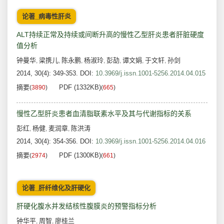
论著_病毒性肝炎
ALT持续正常及持续或间断升高的慢性乙型肝炎患者肝脏硬度
值分析
钟曼华
梁携儿
陈永鹏
杨淑玲
彭劼
谭文娟
于文轩
孙剑
,
,
,
,
,
,
,
2014, 30(4): 349-353.
DOI:
10.3969/j.issn.1001-5256.2014.04.015
摘要
PDF (1332KB)
(
3890
)
(
665
)
慢性乙型肝炎患者血清脂联素水平及其与代谢指标的关系
彭红
杨健
麦润章
陈洪涛
,
,
,
2014, 30(4): 354-356.
DOI:
10.3969/j.issn.1001-5256.2014.04.016
摘要
PDF (1300KB)
(
2974
)
(
661
)
论著_肝纤维化及肝硬化
肝硬化腹水并发结核性腹膜炎的预警指标分析
钟华平
周智
廖桂兰
,
,