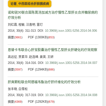
论著_中西医结合肝胆胰疾病
诺和锐30联合茵陈蒿汤加减方治疗慢性乙型肝炎合并糖尿病的
疗效分析
刘红霞
程敏
汪喜明
雷玎
,
,
,
2014, 30(4): 311-313.
DOI:
10.3969/j.issn.1001-5256.2014.04.006
摘要
PDF (1300KB)
(
3661
)
(
653
)
恩替卡韦联合心肝宝胶囊治疗慢性乙型肝炎肝硬化的疗效观察
高远征
贾素华
赵连峰
姜英
王妍
,
,
,
,
2014, 30(4): 314-316.
DOI:
10.3969/j.issn.1001-5256.2014.04.007
摘要
PDF (1294KB)
(
3597
)
(
686
)
肝爽颗粒联合阿德福韦酯治疗肝纤维化的疗效分析
张丰晓
白雪松
,
2014, 30(4): 317-319.
DOI:
10.3969/j.issn.1001-5256.2014.04.008
摘要
PDF (1292KB)
(
4369
)
(
679
)