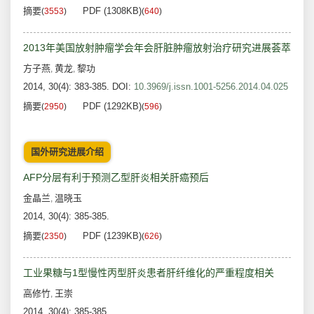
摘要
PDF (1308KB)
(
3553
)
(
640
)
2013年美国放射肿瘤学会年会肝脏肿瘤放射治疗研究进展荟萃
方子燕
黄龙
黎功
,
,
2014, 30(4): 383-385.
DOI:
10.3969/j.issn.1001-5256.2014.04.025
摘要
PDF (1292KB)
(
2950
)
(
596
)
国外研究进展介绍
AFP分层有利于预测乙型肝炎相关肝癌预后
金晶兰
温晓玉
,
2014, 30(4): 385-385.
摘要
PDF (1239KB)
(
2350
)
(
626
)
工业果糖与1型慢性丙型肝炎患者肝纤维化的严重程度相关
高修竹
王崇
,
2014, 30(4): 385-385.