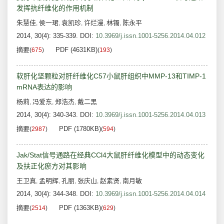
发挥抗纤维化的作用机制
朱慧佳
侯一珺
袁凯珍
许烂漫
林镯
陈永平
,
,
,
,
,
2014, 30(4): 335-339.
DOI:
10.3969/j.issn.1001-5256.2014.04.012
摘要
PDF (4631KB)
(
675
)
(
193
)
软肝化坚颗粒对肝纤维化C57小鼠肝组织中MMP-13和TIMP-1
mRNA表达的影响
杨莉
冯爱东
郑浩杰
戴二黑
,
,
,
2014, 30(4): 340-343.
DOI:
10.3969/j.issn.1001-5256.2014.04.013
摘要
PDF (1780KB)
(
2987
)
(
594
)
Jak/Stat信号通路在经典CCl4大鼠肝纤维化模型中的动态变化
及扶正化瘀方对其影响
王卫真
孟明辉
孔丽
张庆山
赵素贤
南月敏
,
,
,
,
,
2014, 30(4): 344-348.
DOI:
10.3969/j.issn.1001-5256.2014.04.014
摘要
PDF (1363KB)
(
2514
)
(
629
)