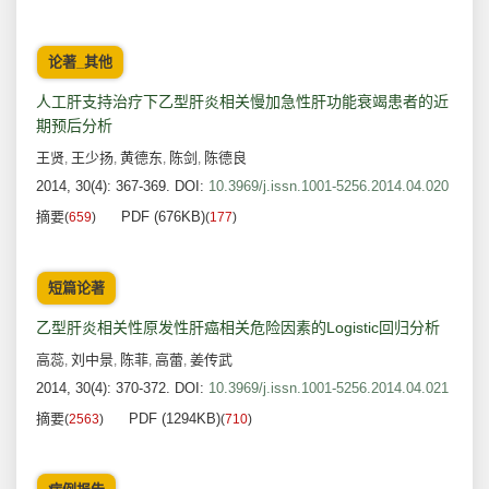
论著_其他
人工肝支持治疗下乙型肝炎相关慢加急性肝功能衰竭患者的近
期预后分析
王贤
王少扬
黄德东
陈剑
陈德良
,
,
,
,
2014, 30(4): 367-369.
DOI:
10.3969/j.issn.1001-5256.2014.04.020
摘要
PDF (676KB)
(
659
)
(
177
)
短篇论著
乙型肝炎相关性原发性肝癌相关危险因素的Logistic回归分析
高蕊
刘中景
陈菲
高蕾
姜传武
,
,
,
,
2014, 30(4): 370-372.
DOI:
10.3969/j.issn.1001-5256.2014.04.021
摘要
PDF (1294KB)
(
2563
)
(
710
)