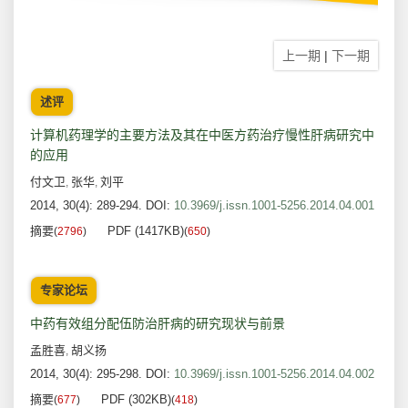
上一期
|
下一期
述评
计算机药理学的主要方法及其在中医方药治疗慢性肝病研究中
的应用
付文卫
张华
刘平
,
,
2014, 30(4): 289-294.
DOI:
10.3969/j.issn.1001-5256.2014.04.001
摘要
PDF (1417KB)
(
2796
)
(
650
)
专家论坛
中药有效组分配伍防治肝病的研究现状与前景
孟胜喜
胡义扬
,
2014, 30(4): 295-298.
DOI:
10.3969/j.issn.1001-5256.2014.04.002
摘要
PDF (302KB)
(
677
)
(
418
)