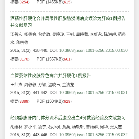
摘要
PDF (1455KB)
(
3254
)
(
615
)
酒精性肝硬化合并局限性肝脂肪浸润病变误诊为肝癌1例报告
并文献复习
汤善宏
杨德会
曾维政
吴晓玲
王钊
周晓蕾
李红永
陈洪超
范泉
,
,
,
,
,
,
,
,
水
蒋明德
,
2015, 31(3): 438-440.
DOI:
10.3969/j.issn.1001-5256.2015.03.030
摘要
PDF (1557KB)
(
3170
)
(
661
)
血管萎缩性皮肤异色病合并肝硬化1例报告
王红杰
周敬敬
孙颖
温晓玉
金清龙
,
,
,
,
2015, 31(3): 441-442.
DOI:
10.3969/j.issn.1001-5256.2015.03.031
摘要
PDF (1504KB)
(
3389
)
(
629
)
经颈静脉肝内门体分流术后腹腔出血4例救治经验及文献复习
胡维林
罗小平
凌宁
石小枫
黄英
杨轶轩
曾维群
何华
张大志
,
,
,
,
,
,
,
,
2015, 31(3): 443-446.
DOI:
10.3969/j.issn.1001-5256.2015.03.032