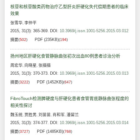
核苷和核苷酸类药物治疗乙型肝炎肝硬化失代偿期患者的临床
效果
张雪华
李仲平
,
2015, 31(3): 365-369.
DOI:
10.3969/j.issn.1001-5256.2015.03.012
摘要
PDF (235KB)
(
502
)
(
194
)
扬州地区肝硬化食管静脉曲张初次出血80例患者诊治分析
周宏华
向晓星
张描描
,
,
2015, 31(3): 370-373.
DOI:
10.3969/j.issn.1001-5256.2015.03.013
摘要
PDF (1452KB)
(
3222
)
(
647
)
FibroTouch检测脾硬度与肝硬化患者食管胃底静脉曲张程度的
相关性探讨
魏玉统
贾胜男
刘苗苗
肖和军
潘留兰
,
,
,
,
2015, 31(3): 374-377.
DOI:
10.3969/j.issn.1001-5256.2015.03.014
摘要
PDF (1485KB)
(
3727
)
(
768
)