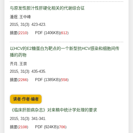
与原发性胆汁性肝硬化相关的代谢综合征
潘煜
王中峰
,
2015, 31(3): 423-423.
摘要
PDF (1406KB)
(
2210
)
(
612
)
以HCV的E2糖蛋白为靶点的一个新型抗HCV感染和细胞间传
播的药物
齐月
王崇
,
2015, 31(3): 435-435.
摘要
PDF (1385KB)
(
2266
)
(
558
)
读者·作者·编者
《临床肝胆病杂志》对来稿中统计学处理的要求
2015, 31(3): 341-341.
摘要
PDF (924KB)
(
2108
)
(
706
)