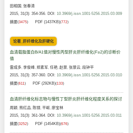
田相国
张春清
,
2015, 31(3): 354-356.
DOI:
10.3969/j.issn.1001-5256.2015.03.009
摘要
PDF (1437KB)
(
3475
)
(
772
)
论著_肝纤维化及肝硬化
血清载脂蛋白B/A1值对慢性丙型肝炎肝纤维化(F≥2)的诊断价
值
雷成多
李俊峰
郑素军
任艳
赵景
张景云
段钟平
,
,
,
,
,
,
2015, 31(3): 357-360.
DOI:
10.3969/j.issn.1001-5256.2015.03.010
摘要
PDF (292KB)
(
611
)
(
133
)
血清肝纤维化标志物与慢性丁型肝炎肝纤维化程度关系的探讨
周颖
熊红品
陈铿
平岖
廖宝林
,
,
,
,
2015, 31(3): 361-364.
DOI:
10.3969/j.issn.1001-5256.2015.03.011
摘要
PDF (1454KB)
(
3252
)
(
676
)