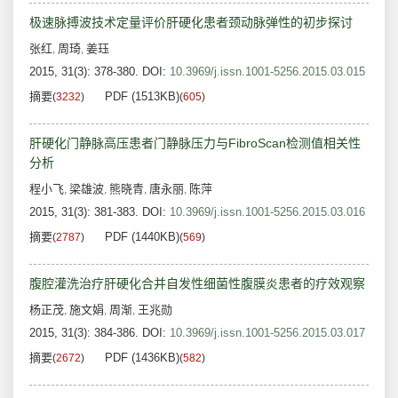
极速脉搏波技术定量评价肝硬化患者颈动脉弹性的初步探讨
张红
周琦
姜珏
,
,
2015, 31(3): 378-380.
DOI:
10.3969/j.issn.1001-5256.2015.03.015
摘要
PDF (1513KB)
(
3232
)
(
605
)
肝硬化门静脉高压患者门静脉压力与FibroScan检测值相关性
分析
程小飞
梁雄波
熊晓青
唐永丽
陈萍
,
,
,
,
2015, 31(3): 381-383.
DOI:
10.3969/j.issn.1001-5256.2015.03.016
摘要
PDF (1440KB)
(
2787
)
(
569
)
腹腔灌洗治疗肝硬化合并自发性细菌性腹膜炎患者的疗效观察
杨正茂
施文娟
周渐
王兆勋
,
,
,
2015, 31(3): 384-386.
DOI:
10.3969/j.issn.1001-5256.2015.03.017
摘要
PDF (1436KB)
(
2672
)
(
582
)