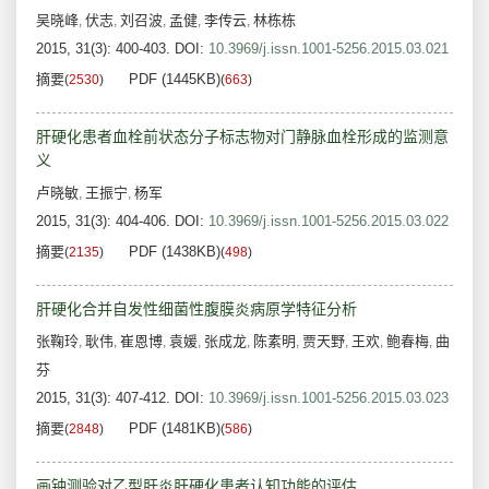
吴晓峰
伏志
刘召波
孟健
李传云
林栋栋
,
,
,
,
,
2015, 31(3): 400-403.
DOI:
10.3969/j.issn.1001-5256.2015.03.021
摘要
PDF (1445KB)
(
2530
)
(
663
)
肝硬化患者血栓前状态分子标志物对门静脉血栓形成的监测意
义
卢晓敏
王振宁
杨军
,
,
2015, 31(3): 404-406.
DOI:
10.3969/j.issn.1001-5256.2015.03.022
摘要
PDF (1438KB)
(
2135
)
(
498
)
肝硬化合并自发性细菌性腹膜炎病原学特征分析
张鞠玲
耿伟
崔恩博
袁媛
张成龙
陈素明
贾天野
王欢
鲍春梅
曲
,
,
,
,
,
,
,
,
,
芬
2015, 31(3): 407-412.
DOI:
10.3969/j.issn.1001-5256.2015.03.023
摘要
PDF (1481KB)
(
2848
)
(
586
)
画钟测验对乙型肝炎肝硬化患者认知功能的评估