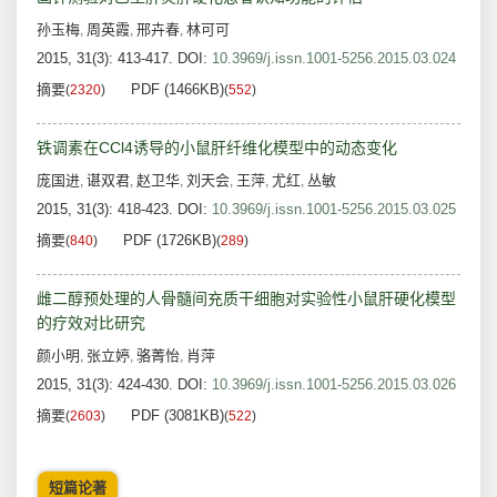
孙玉梅
周英霞
邢卉春
林可可
,
,
,
2015, 31(3): 413-417.
DOI:
10.3969/j.issn.1001-5256.2015.03.024
摘要
PDF (1466KB)
(
2320
)
(
552
)
铁调素在CCl4诱导的小鼠肝纤维化模型中的动态变化
庞国进
谌双君
赵卫华
刘天会
王萍
尤红
丛敏
,
,
,
,
,
,
2015, 31(3): 418-423.
DOI:
10.3969/j.issn.1001-5256.2015.03.025
摘要
PDF (1726KB)
(
840
)
(
289
)
雌二醇预处理的人骨髓间充质干细胞对实验性小鼠肝硬化模型
的疗效对比研究
颜小明
张立婷
骆菁怡
肖萍
,
,
,
2015, 31(3): 424-430.
DOI:
10.3969/j.issn.1001-5256.2015.03.026
摘要
PDF (3081KB)
(
2603
)
(
522
)
短篇论著