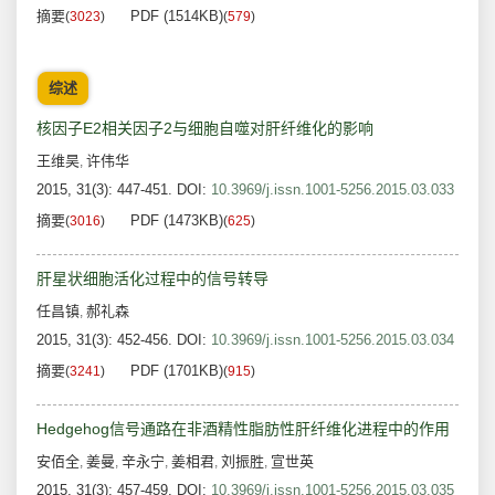
摘要
PDF (1514KB)
(
3023
)
(
579
)
综述
核因子E2相关因子2与细胞自噬对肝纤维化的影响
王维昊
许伟华
,
2015, 31(3): 447-451.
DOI:
10.3969/j.issn.1001-5256.2015.03.033
摘要
PDF (1473KB)
(
3016
)
(
625
)
肝星状细胞活化过程中的信号转导
任昌镇
郝礼森
,
2015, 31(3): 452-456.
DOI:
10.3969/j.issn.1001-5256.2015.03.034
摘要
PDF (1701KB)
(
3241
)
(
915
)
Hedgehog信号通路在非酒精性脂肪性肝纤维化进程中的作用
安佰全
姜曼
辛永宁
姜相君
刘振胜
宣世英
,
,
,
,
,
2015, 31(3): 457-459.
DOI:
10.3969/j.issn.1001-5256.2015.03.035