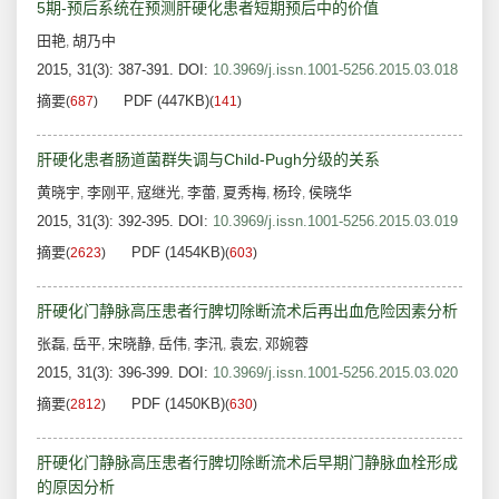
5期-预后系统在预测肝硬化患者短期预后中的价值
田艳
胡乃中
,
2015, 31(3): 387-391.
DOI:
10.3969/j.issn.1001-5256.2015.03.018
摘要
PDF (447KB)
(
687
)
(
141
)
肝硬化患者肠道菌群失调与Child-Pugh分级的关系
黄晓宇
李刚平
寇继光
李蕾
夏秀梅
杨玲
侯晓华
,
,
,
,
,
,
2015, 31(3): 392-395.
DOI:
10.3969/j.issn.1001-5256.2015.03.019
摘要
PDF (1454KB)
(
2623
)
(
603
)
肝硬化门静脉高压患者行脾切除断流术后再出血危险因素分析
张磊
岳平
宋晓静
岳伟
李汛
袁宏
邓婉蓉
,
,
,
,
,
,
2015, 31(3): 396-399.
DOI:
10.3969/j.issn.1001-5256.2015.03.020
摘要
PDF (1450KB)
(
2812
)
(
630
)
肝硬化门静脉高压患者行脾切除断流术后早期门静脉血栓形成
的原因分析