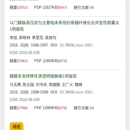
摘要
PDF (1827KB)
施引文献
(
2552
)
(
547
)
(
4
)
以门静脉高压症为主要临床表现的骨髓纤维化合并急性胆囊炎
1例报告
李旭
郭晓林
季慧范
高普均
,
,
,
2016, 32(8): 1596-1597.
DOI:
10.3969/j.issn.1001-
5256.2016.08.038
摘要
PDF (1950KB)
(
2382
)
(
474
)
胰腺多发转移性肾透明细胞癌1例报告
马玉腾
陈玉国
刘书含
周建鹏
王广义
魏锋
,
,
,
,
,
2016, 32(8): 1598-1599.
DOI:
10.3969/j.issn.1001-
5256.2016.08.039
摘要
PDF (1889KB)
施引文献
(
2768
)
(
476
)
(
4
)
综述