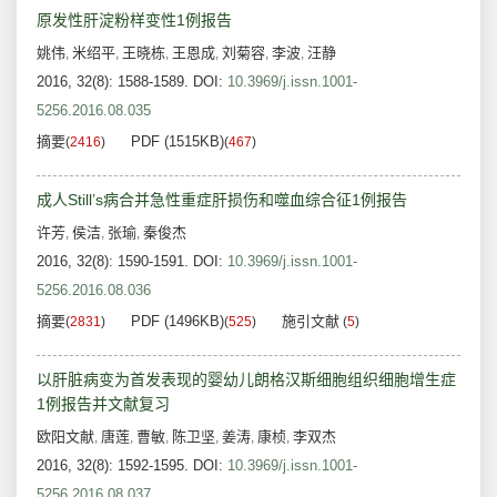
原发性肝淀粉样变性1例报告
姚伟
米绍平
王晓栋
王恩成
刘菊容
李波
汪静
,
,
,
,
,
,
2016, 32(8): 1588-1589.
DOI:
10.3969/j.issn.1001-
5256.2016.08.035
摘要
PDF (1515KB)
(
2416
)
(
467
)
成人Still’s病合并急性重症肝损伤和噬血综合征1例报告
许芳
侯洁
张瑜
秦俊杰
,
,
,
2016, 32(8): 1590-1591.
DOI:
10.3969/j.issn.1001-
5256.2016.08.036
摘要
PDF (1496KB)
施引文献
(
2831
)
(
525
)
(
5
)
以肝脏病变为首发表现的婴幼儿朗格汉斯细胞组织细胞增生症
1例报告并文献复习
欧阳文献
唐莲
曹敏
陈卫坚
姜涛
康桢
李双杰
,
,
,
,
,
,
2016, 32(8): 1592-1595.
DOI:
10.3969/j.issn.1001-
5256.2016.08.037