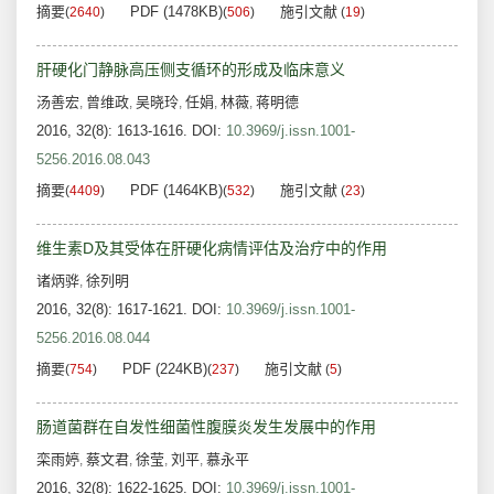
摘要
PDF (1478KB)
施引文献
(
2640
)
(
506
)
(
19
)
肝硬化门静脉高压侧支循环的形成及临床意义
汤善宏
曾维政
吴晓玲
任娟
林薇
蒋明德
,
,
,
,
,
2016, 32(8): 1613-1616.
DOI:
10.3969/j.issn.1001-
5256.2016.08.043
摘要
PDF (1464KB)
施引文献
(
4409
)
(
532
)
(
23
)
维生素D及其受体在肝硬化病情评估及治疗中的作用
诸炳骅
徐列明
,
2016, 32(8): 1617-1621.
DOI:
10.3969/j.issn.1001-
5256.2016.08.044
摘要
PDF (224KB)
施引文献
(
754
)
(
237
)
(
5
)
肠道菌群在自发性细菌性腹膜炎发生发展中的作用
栾雨婷
蔡文君
徐莹
刘平
慕永平
,
,
,
,
2016, 32(8): 1622-1625.
DOI:
10.3969/j.issn.1001-