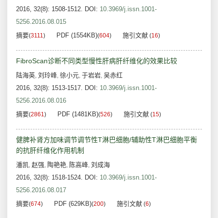
2016, 32(8): 1508-1512.
DOI:
10.3969/j.issn.1001-
5256.2016.08.015
摘要
PDF (1554KB)
施引文献
(
3111
)
(
604
)
(
16
)
FibroScan诊断不同类型慢性肝病肝纤维化的效果比较
陆海英
刘玲峰
徐小元
于岩岩
吴赤红
,
,
,
,
2016, 32(8): 1513-1517.
DOI:
10.3969/j.issn.1001-
5256.2016.08.016
摘要
PDF (1481KB)
施引文献
(
2861
)
(
526
)
(
15
)
健脾补肾方加味调节调节性T淋巴细胞/辅助性T淋巴细胞平衡
的抗肝纤维化作用机制
潘凯
赵强
陶艳艳
陈高峰
刘成海
,
,
,
,
2016, 32(8): 1518-1524.
DOI:
10.3969/j.issn.1001-
5256.2016.08.017
摘要
PDF (629KB)
施引文献
(
674
)
(
200
)
(
6
)