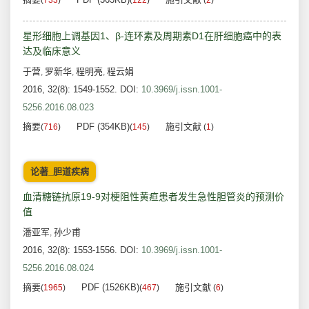
(
733
)
(
122
)
(
2
)
星形细胞上调基因1、β-连环素及周期素D1在肝细胞癌中的表
达及临床意义
于营
罗新华
程明亮
程云娟
,
,
,
2016, 32(8): 1549-1552.
DOI:
10.3969/j.issn.1001-
5256.2016.08.023
摘要
PDF (354KB)
施引文献
(
716
)
(
145
)
(
1
)
论著_胆道疾病
血清糖链抗原19-9对梗阻性黄疸患者发生急性胆管炎的预测价
值
潘亚军
孙少甫
,
2016, 32(8): 1553-1556.
DOI:
10.3969/j.issn.1001-
5256.2016.08.024
摘要
PDF (1526KB)
施引文献
(
1965
)
(
467
)
(
6
)