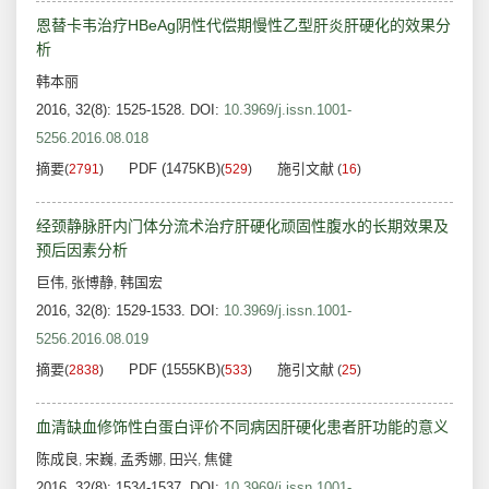
恩替卡韦治疗HBeAg阴性代偿期慢性乙型肝炎肝硬化的效果分
析
韩本丽
2016, 32(8): 1525-1528.
DOI:
10.3969/j.issn.1001-
5256.2016.08.018
摘要
PDF (1475KB)
施引文献
(
2791
)
(
529
)
(
16
)
经颈静脉肝内门体分流术治疗肝硬化顽固性腹水的长期效果及
预后因素分析
巨伟
张博静
韩国宏
,
,
2016, 32(8): 1529-1533.
DOI:
10.3969/j.issn.1001-
5256.2016.08.019
摘要
PDF (1555KB)
施引文献
(
2838
)
(
533
)
(
25
)
血清缺血修饰性白蛋白评价不同病因肝硬化患者肝功能的意义
陈成良
宋巍
孟秀娜
田兴
焦健
,
,
,
,
2016, 32(8): 1534-1537.
DOI:
10.3969/j.issn.1001-