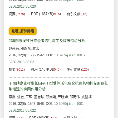
5256.2016.08.020
摘要
PDF (1637KB)
施引文献
(
2675
)
(
515
)
(
12
)
论著_肝脏肿瘤
236例原发性肝癌患者流行病学及临床特点分析
赵荣荣
邓永东
袁宏
,
,
2016, 32(8): 1538-1542.
DOI:
10.3969/j.issn.1001-
5256.2016.08.021
摘要
PDF (1487KB)
施引文献
(
3011
)
(
545
)
(
125
)
干预胰岛素样生长因子Ⅰ型受体活化联合抗癌药物抑制肝癌细
胞增殖的协同作用分析
蔡胤
姚敏
王理
董志珍
顾娟娟
严晓娣
邱历伟
姚登福
,
,
,
,
,
,
,
2016, 32(8): 1543-1548.
DOI:
10.3969/j.issn.1001-
5256.2016.08.022
摘要
PDF (363KB)
施引文献