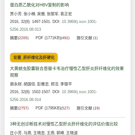
蛋白质乙酰化对HBV复制的影响
贾小芳
张小楠
吴傲
张丽军
袁正宏
,
,
,
,
2016, 32(8): 1497-1501.
DOI:
10.3969/j.issn.1001-
5256.2016.08.013
摘要
PDF (1771KB)
施引文献
(
2205
)
(
492
)
(
1
)
论著_肝纤维化及肝硬化
大黄蟅虫胶囊联合恩替卡韦治疗慢性乙型肝炎肝纤维化的效果
观察
谢永财
胡国信
彭雁忠
郑洁
李银平
,
,
,
,
2016, 32(8): 1502-1507.
DOI:
10.3969/j.issn.1001-
5256.2016.08.014
摘要
PDF (1795KB)
施引文献
(
2757
)
(
527
)
(
19
)
3种无创诊断技术对慢性乙型肝炎肝纤维化的评估价值比较
庄小芳
马燕
王晓忠
王燕
郭峰
王晓波
,
,
,
,
,