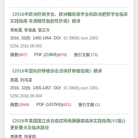
《2016年欧洲肝病学会、欧洲糖尿病学会和欧洲肥胖学会临床
实践指南:非酒精性脂肪性肝病》摘译
常彬霞
李保森
邹正升
,
,
2016, 32(8): 1450-1454.
DOI:
10.3969/j.issn.1001-
5256.2016.08.003
摘要
PDF (219KB)
施引文献
(
867
)
(
870
)
(
73
)
《2016年国际肝移植协会活体肝移植指南》摘译
周霞
刘鸿凌
,
2016, 32(8): 1455-1457.
DOI:
10.3969/j.issn.1001-
5256.2016.08.004
摘要
PDF (1437KB)
施引文献
(
2844
)
(
621
)
(
1
)
《2016年美国国立综合癌症网络胰腺癌临床实践指南(V1版)》
更新要点及临床路径
李晓青
钱家鸣
,