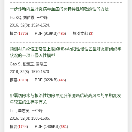
一步诊断丙型肝炎病毒血症的高特异性和敏感性的方法
Hu KQ
刘苗霞
王中峰
,
,
2016, 32(8): 1524-1524.
摘要
PDF (919KB)
施引文献
(
1775
)
(
485
)
(
3
)
预测ALT≤2倍正常值上限的HBeAg阳性慢性乙型肝炎肝组织学
状况的一项非侵入性模型
Gao S
张潆玉
温晓玉
,
,
2016, 32(8): 1570-1570.
摘要
PDF (922KB)
(
1818
)
(
445
)
胆囊切除术与根治性切除早期肝细胞癌后较高风险的早期复发
与较差的生存期有关
Li T
辛志英
王中峰
,
,
2016, 32(8): 1585-1585.
摘要
PDF (1406KB)
(
1744
)
(
381
)