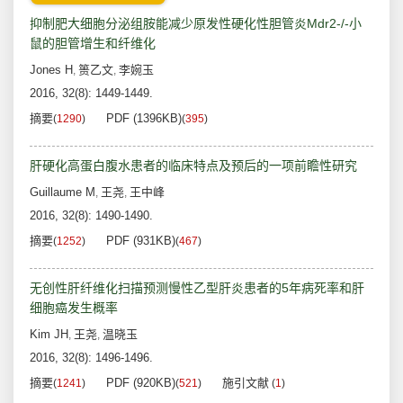
抑制肥大细胞分泌组胺能减少原发性硬化性胆管炎Mdr2-/-小
鼠的胆管增生和纤维化
Jones H
篑乙文
李婉玉
,
,
2016, 32(8): 1449-1449.
摘要
PDF (1396KB)
(
1290
)
(
395
)
肝硬化高蛋白腹水患者的临床特点及预后的一项前瞻性研究
Guillaume M
王尧
王中峰
,
,
2016, 32(8): 1490-1490.
摘要
PDF (931KB)
(
1252
)
(
467
)
无创性肝纤维化扫描预测慢性乙型肝炎患者的5年病死率和肝
细胞癌发生概率
Kim JH
王尧
温晓玉
,
,
2016, 32(8): 1496-1496.
摘要
PDF (920KB)
施引文献
(
1241
)
(
521
)
(
1
)