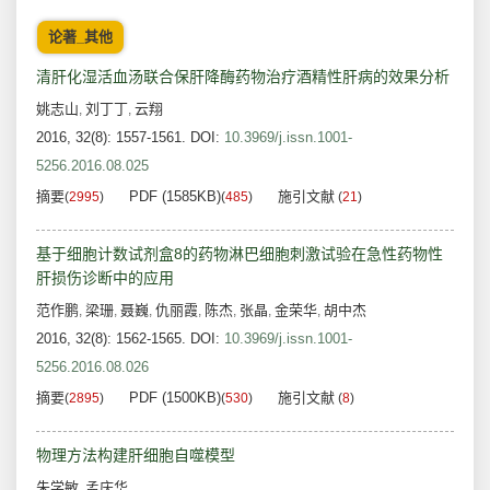
论著_其他
清肝化湿活血汤联合保肝降酶药物治疗酒精性肝病的效果分析
姚志山
刘丁丁
云翔
,
,
2016, 32(8): 1557-1561.
DOI:
10.3969/j.issn.1001-
5256.2016.08.025
摘要
PDF (1585KB)
施引文献
(
2995
)
(
485
)
(
21
)
基于细胞计数试剂盒8的药物淋巴细胞刺激试验在急性药物性
肝损伤诊断中的应用
范作鹏
梁珊
聂巍
仇丽霞
陈杰
张晶
金荣华
胡中杰
,
,
,
,
,
,
,
2016, 32(8): 1562-1565.
DOI:
10.3969/j.issn.1001-
5256.2016.08.026
摘要
PDF (1500KB)
施引文献
(
2895
)
(
530
)
(
8
)
物理方法构建肝细胞自噬模型
朱学敏
孟庆华
,