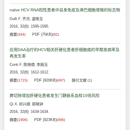
na
ve HCV RNA阳性患者中自身免疫及淋巴细胞增殖的标志物
ï
Gulli F
齐月
温晓玉
,
,
2016, 32(8): 1595-1595.
摘要
PDF (75KB)
(
344
)
(
92
)
应用DAA治疗的HCV相关肝硬化患者肝细胞癌的早期发病率及
再发生率
Conti F
陈晓倩
李婉玉
,
,
2016, 32(8): 1612-1612.
摘要
PDF (920KB)
施引文献
(
1715
)
(
497
)
(
1
)
脾切除增加肝硬化患者发生门静脉系血栓10倍风险
Qi X
祁兴顺
郭晓钟
,
,
2016, 32(8): 1634-1634.
摘要
PDF (923KB)
(
1906
)
(
496
)