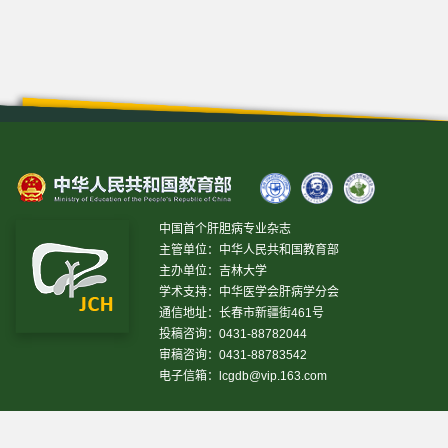
中国首个肝胆病专业杂志
主管单位：中华人民共和国教育部
主办单位：吉林大学
学术支持：中华医学会肝病学分会
通信地址：长春市新疆街461号
投稿咨询：0431-88782044
审稿咨询：0431-88783542
电子信箱：
lcgdb@vip.163.com