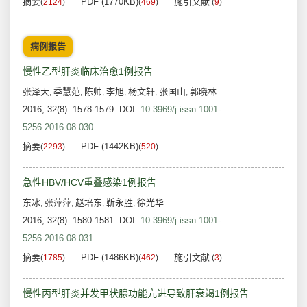
摘要
PDF (1770KB)
施引文献
(
2124
)
(
469
)
(
9
)
病例报告
慢性乙型肝炎临床治愈1例报告
张泽天
季慧范
陈帅
李旭
杨文轩
张国山
郭晓林
,
,
,
,
,
,
2016, 32(8): 1578-1579.
DOI:
10.3969/j.issn.1001-
5256.2016.08.030
摘要
PDF (1442KB)
(
2293
)
(
520
)
急性HBV/HCV重叠感染1例报告
东冰
张萍萍
赵培东
靳永胜
徐光华
,
,
,
,
2016, 32(8): 1580-1581.
DOI:
10.3969/j.issn.1001-
5256.2016.08.031
摘要
PDF (1486KB)
施引文献
(
1785
)
(
462
)
(
3
)
慢性丙型肝炎并发甲状腺功能亢进导致肝衰竭1例报告