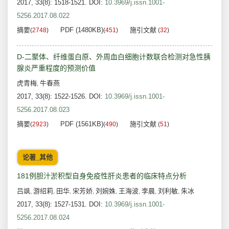
2017, 33(8): 1518-1521.
DOI:
10.3969/j.issn.1001-
5256.2017.08.022
摘要
PDF (1480KB)
施引文献
(
2748
)
(
451
)
(
32
)
D-二聚体、纤维蛋白原、外周血白细胞计数联合检测对急性胰
腺炎严重程度的预测价值
虎青梅
牛春燕
,
2017, 33(8): 1522-1526.
DOI:
10.3969/j.issn.1001-
5256.2017.08.023
摘要
PDF (1561KB)
施引文献
(
2923
)
(
490
)
(
51
)
论著_其他
181例胆汁淤积型自身免疫性肝炎患者的临床特点分析
吕飒
游绍莉
田华
宋芳娇
刘婉姝
王海波
李晨
刘利敏
朱冰
,
,
,
,
,
,
,
,
2017, 33(8): 1527-1531.
DOI:
10.3969/j.issn.1001-
5256.2017.08.024