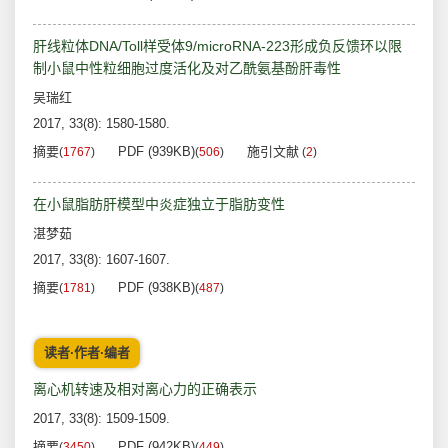
肝线粒体DNA/Toll样受体9/microRNA-223形成负反馈环以限
制小鼠中性粒细胞过度活化及对乙酰氨基酚肝毒性
吴瑞红
2017, 33(8): 1580-1580.
摘要
PDF (939KB)
施引文献
(
1767
)
(
506
)
(
2
)
在小鼠脂肪肝模型中炎症独立于脂肪变性
湛梦茹
2017, 33(8): 1607-1607.
摘要
PDF (938KB)
(
1781
)
(
487
)
读者·作者·编者
离心机转速及相对离心力的正确表示
2017, 33(8): 1509-1509.
摘要
PDF (942KB)
(
3450
)
(
449
)