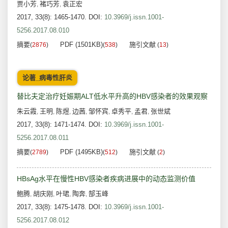
贾小芳
褚巧芳
袁正宏
,
,
2017, 33(8): 1465-1470.
DOI:
10.3969/j.issn.1001-
5256.2017.08.010
摘要
PDF (1501KB)
施引文献
(
2876
)
(
538
)
(
13
)
论著_病毒性肝炎
替比夫定治疗妊娠期ALT低水平升高的HBV感染者的效果观察
朱云霞
王明
陈煜
边茜
邹怀宾
卓秀平
孟君
张世斌
,
,
,
,
,
,
,
2017, 33(8): 1471-1474.
DOI:
10.3969/j.issn.1001-
5256.2017.08.011
摘要
PDF (1495KB)
施引文献
(
2789
)
(
512
)
(
2
)
HBsAg水平在慢性HBV感染者疾病进展中的动态监测价值
鲍腾
胡庆刚
叶珺
陶奔
郜玉峰
,
,
,
,
2017, 33(8): 1475-1478.
DOI:
10.3969/j.issn.1001-
5256.2017.08.012