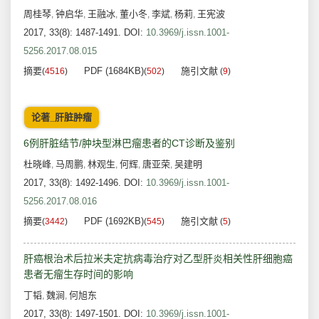
周桂琴
钟启华
王融冰
董小冬
李斌
杨莉
王宪波
,
,
,
,
,
,
2017, 33(8): 1487-1491.
DOI:
10.3969/j.issn.1001-
5256.2017.08.015
摘要
PDF (1684KB)
施引文献
(
4516
)
(
502
)
(
9
)
论著_肝脏肿瘤
6例肝脏结节/肿块型淋巴瘤患者的CT诊断及鉴别
杜晓峰
马周鹏
林观生
何辉
唐亚荣
吴建明
,
,
,
,
,
2017, 33(8): 1492-1496.
DOI:
10.3969/j.issn.1001-
5256.2017.08.016
摘要
PDF (1692KB)
施引文献
(
3442
)
(
545
)
(
5
)
肝癌根治术后拉米夫定抗病毒治疗对乙型肝炎相关性肝细胞癌
患者无瘤生存时间的影响
丁韬
魏涧
何旭东
,
,
2017, 33(8): 1497-1501.
DOI:
10.3969/j.issn.1001-