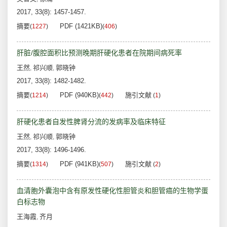
2017, 33(8): 1457-1457.
摘要
PDF (1421KB)
(
1227
)
(
406
)
肝脏/腹腔面积比预测晚期肝硬化患者在院期间病死率
王然
祁兴顺
郭晓钟
,
,
2017, 33(8): 1482-1482.
摘要
PDF (940KB)
施引文献
(
1214
)
(
442
)
(
1
)
肝硬化患者自发性脾肾分流的发病率及临床特征
王然
祁兴顺
郭晓钟
,
,
2017, 33(8): 1496-1496.
摘要
PDF (941KB)
施引文献
(
1314
)
(
507
)
(
2
)
血清胞外囊泡中含有原发性硬化性胆管炎和胆管癌的生物学蛋
白标志物
王海霞
齐月
,