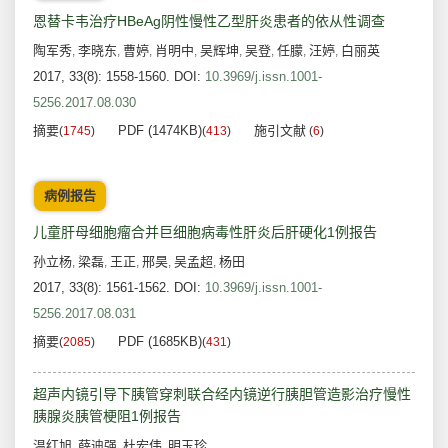
恩替卡韦治疗HBeAg阴性慢性乙型肝炎患者的依从性调查
陶军秀
李晓东
曹婷
肖明中
吴辉坤
吴登
任朦
汪婷
白丽英
,
,
,
,
,
,
,
,
2017, 33(8): 1558-1560.
DOI:
10.3969/j.issn.1001-
5256.2017.08.030
摘要
PDF (1474KB)
施引文献
(
1745
)
(
413
)
(
6
)
病例报告
儿童肝母细胞瘤合并巨细胞病毒性肝炎后肝硬化1例报告
孙立杨
梁磊
王正
邢昊
吴孟超
杨田
,
,
,
,
,
2017, 33(8): 1561-1562.
DOI:
10.3969/j.issn.1001-
5256.2017.08.031
摘要
PDF (1685KB)
(
2085
)
(
431
)
超声内镜引导下胰管穿刺联合经内镜逆行胰胆管造影治疗慢性
胰腺炎胰管梗阻1例报告
温红旭
薛迪强
杜宏伟
明玉珍
,
,
,