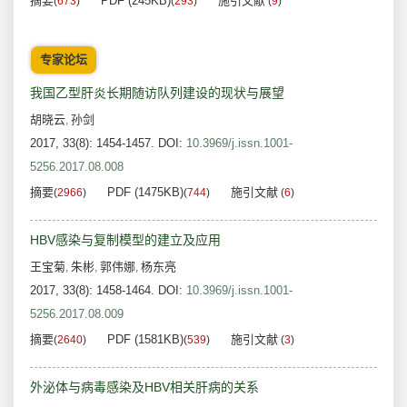
摘要
PDF (245KB)
施引文献
(
673
)
(
293
)
(
9
)
专家论坛
我国乙型肝炎长期随访队列建设的现状与展望
胡晓云
孙剑
,
2017, 33(8): 1454-1457.
DOI:
10.3969/j.issn.1001-
5256.2017.08.008
摘要
PDF (1475KB)
施引文献
(
2966
)
(
744
)
(
6
)
HBV感染与复制模型的建立及应用
王宝菊
朱彬
郭伟娜
杨东亮
,
,
,
2017, 33(8): 1458-1464.
DOI:
10.3969/j.issn.1001-
5256.2017.08.009
摘要
PDF (1581KB)
施引文献
(
2640
)
(
539
)
(
3
)
外泌体与病毒感染及HBV相关肝病的关系