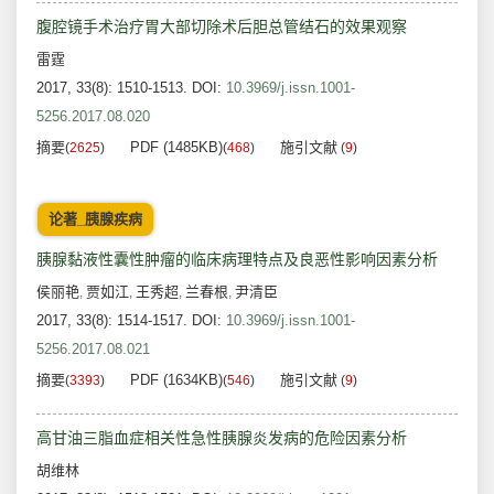
腹腔镜手术治疗胃大部切除术后胆总管结石的效果观察
雷霆
2017, 33(8): 1510-1513.
DOI:
10.3969/j.issn.1001-
5256.2017.08.020
摘要
PDF (1485KB)
施引文献
(
2625
)
(
468
)
(
9
)
论著_胰腺疾病
胰腺黏液性囊性肿瘤的临床病理特点及良恶性影响因素分析
侯丽艳
贾如江
王秀超
兰春根
尹清臣
,
,
,
,
2017, 33(8): 1514-1517.
DOI:
10.3969/j.issn.1001-
5256.2017.08.021
摘要
PDF (1634KB)
施引文献
(
3393
)
(
546
)
(
9
)
高甘油三脂血症相关性急性胰腺炎发病的危险因素分析
胡维林