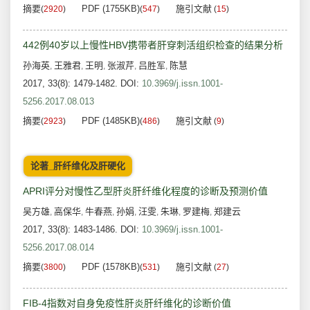
摘要
PDF (1755KB)
施引文献
(
2920
)
(
547
)
(
15
)
442例40岁以上慢性HBV携带者肝穿刺活组织检查的结果分析
孙海英
王雅君
王明
张淑芹
吕胜军
陈慧
,
,
,
,
,
2017, 33(8): 1479-1482.
DOI:
10.3969/j.issn.1001-
5256.2017.08.013
摘要
PDF (1485KB)
施引文献
(
2923
)
(
486
)
(
9
)
论著_肝纤维化及肝硬化
APRI评分对慢性乙型肝炎肝纤维化程度的诊断及预测价值
吴方雄
高保华
牛春燕
孙娟
汪雯
朱琳
罗建梅
郑建云
,
,
,
,
,
,
,
2017, 33(8): 1483-1486.
DOI:
10.3969/j.issn.1001-
5256.2017.08.014
摘要
PDF (1578KB)
施引文献
(
3800
)
(
531
)
(
27
)
FIB-4指数对自身免疫性肝炎肝纤维化的诊断价值