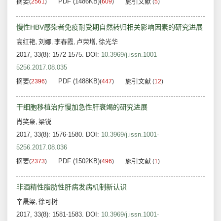
摘要
PDF (1486KB)
施引文献
(
2561
)
(
609
)
(
5
)
慢性HBV感染者免疫耐受期自然转归相关影响因素的研究进展
高红艳
刘娜
李春霞
卢荣增
徐光华
,
,
,
,
2017, 33(8): 1572-1575.
DOI:
10.3969/j.issn.1001-
5256.2017.08.035
摘要
PDF (1488KB)
施引文献
(
2396
)
(
447
)
(
12
)
干细胞移植治疗慢加急性肝衰竭的研究进展
肖笑枭
梁锐
,
2017, 33(8): 1576-1580.
DOI:
10.3969/j.issn.1001-
5256.2017.08.036
摘要
PDF (1502KB)
施引文献
(
2373
)
(
496
)
(
1
)
非酒精性脂肪性肝病发病机制新认识
辛晟梁
徐可树
,
2017, 33(8): 1581-1583.
DOI:
10.3969/j.issn.1001-