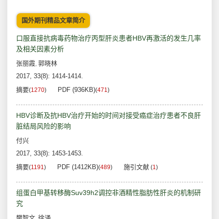
国外期刊精品文章简介
口服直接抗病毒药物治疗丙型肝炎患者HBV再激活的发生几率
及相关因素分析
张丽霞
郭晓林
,
2017, 33(8): 1414-1414.
摘要
PDF (936KB)
(
1270
)
(
471
)
HBV诊断及抗HBV治疗开始的时间对接受癌症治疗患者不良肝
脏结局风险的影响
付兴
2017, 33(8): 1453-1453.
摘要
PDF (1412KB)
施引文献
(
1191
)
(
489
)
(
1
)
组蛋白甲基转移酶Suv39h2调控非酒精性脂肪性肝炎的机制研
究
樊智文
徐涌
,