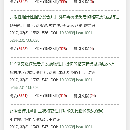
摘要
PDF (1536KB)
施引文献
(
2842
)
(
559
)
(
6
)
原发性胆汁性胆管炎合并肝炎病毒感染患者的临床及预后特征
赵丹彤
闫惠平
刘燕敏
黄春洋
张海萍
赵艳
廖慧钰
,
,
,
,
,
,
2017, 33(8): 1532-1536.
DOI:
10.3969/j.issn.1001-
5256.2017.08.025
摘要
PDF (1542KB)
施引文献
(
2928
)
(
528
)
(
4
)
119例艾滋病患者并发药物性肝损伤的临床特点及预后分析
杨君洋
齐唐凯
张仁芳
刘莉
沈银忠
纪永佳
卢洪洲
,
,
,
,
,
,
2017, 33(8): 1537-1542.
DOI:
10.3969/j.issn.1001-
5256.2017.08.026
摘要
PDF (1688KB)
施引文献
(
2821
)
(
519
)
(
24
)
药物治疗儿童肝豆状核变性肝功能失代偿的效果观察
李春霞
龚敬宇
张梅虹
王建设
,
,
,
2017, 33(8): 1543-1547.
DOI:
10.3969/j.issn.1001-