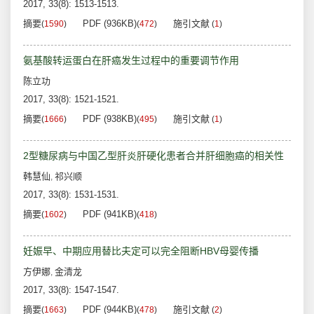
2017, 33(8): 1513-1513.
摘要
PDF (936KB)
施引文献
(
1590
)
(
472
)
(
1
)
氨基酸转运蛋白在肝癌发生过程中的重要调节作用
陈立功
2017, 33(8): 1521-1521.
摘要
PDF (938KB)
施引文献
(
1666
)
(
495
)
(
1
)
2型糖尿病与中国乙型肝炎肝硬化患者合并肝细胞癌的相关性
韩慧仙
祁兴顺
,
2017, 33(8): 1531-1531.
摘要
PDF (941KB)
(
1602
)
(
418
)
妊娠早、中期应用替比夫定可以完全阻断HBV母婴传播
方伊娜
金清龙
,
2017, 33(8): 1547-1547.
摘要
PDF (944KB)
施引文献
(
1663
)
(
478
)
(
2
)