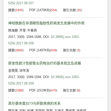
5256.2017.08.037
摘要
PDF (1470KB)
施引文献
(
2445
)
(
554
)
(
35
)
神经酰胺在非酒精性脂肪性肝病发生发展中的作用
韩海静
齐雪
牛春燕
,
,
2017, 33(8): 1584-1588.
DOI:
10.3969/j.issn.1001-
5256.2017.08.038
摘要
PDF (1497KB)
施引文献
(
2684
)
(
549
)
(
3
)
原发性胆汁性胆管炎药物治疗的基本观念及进展
金倩雯
涂传涛
,
2017, 33(8): 1589-1594.
DOI:
10.3969/j.issn.1001-
5256.2017.08.039
摘要
PDF (1519KB)
施引文献
(
2388
)
(
470
)
(
8
)
高尔基体蛋白73与肝脏疾病的关系
魏丰贤
刘钊
耿婕
苏国宏
陈默
王满才
曹维嘉
张有成
,
,
,
,
,
,
,