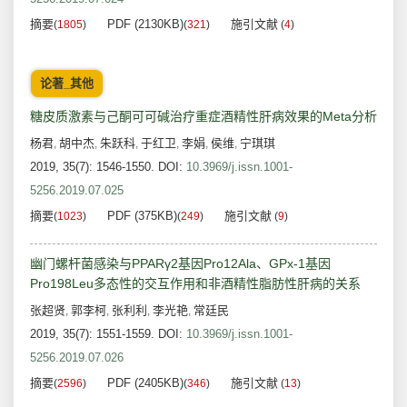
摘要
PDF (2130KB)
施引文献
(
1805
)
(
321
)
(
4
)
论著_其他
糖皮质激素与己酮可可碱治疗重症酒精性肝病效果的Meta分析
杨君
胡中杰
朱跃科
于红卫
李娟
侯维
宁琪琪
,
,
,
,
,
,
2019, 35(7): 1546-1550.
DOI:
10.3969/j.issn.1001-
5256.2019.07.025
摘要
PDF (375KB)
施引文献
(
1023
)
(
249
)
(
9
)
幽门螺杆菌感染与PPARγ2基因Pro12Ala、GPx-1基因
Pro198Leu多态性的交互作用和非酒精性脂肪性肝病的关系
张超贤
郭李柯
张利利
李光艳
常廷民
,
,
,
,
2019, 35(7): 1551-1559.
DOI:
10.3969/j.issn.1001-
5256.2019.07.026
摘要
PDF (2405KB)
施引文献
(
2596
)
(
346
)
(
13
)