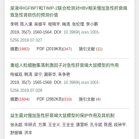
尿液中IGFBP7和TIMP-2联合检测对HBV相关慢加急性肝衰竭
致急性肾损伤的预测价值
李明
陈入溧
吴振平
程晓宇
梅清
张伦理
李小鹏
,
,
,
,
,
,
2019, 35(7): 1560-1564.
DOI:
10.3969/j.issn.1001-
5256.2019.07.027
摘要
PDF (2019KB)
施引文献
(
1982
)
(
347
)
(
11
)
重组人粒细胞集落刺激因子对急性肝衰竭大鼠模型的作用
哈福双
韩涛
梁宁
聂新华
朱争艳
,
,
,
,
2019, 35(7): 1565-1569.
DOI:
10.3969/j.issn.1001-
5256.2019.07.028
摘要
PDF (2882KB)
施引文献
(
1604
)
(
310
)
(
4
)
益生菌对慢加急性肝衰竭大鼠模型的保护作用及其机制
张永超
毕研贞
方萧
王全义
王全全
唐慧昕
孔令斌
陈煜
段钟平
,
,
,
,
,
,
,
,
,
舒振锋
洪丰
,