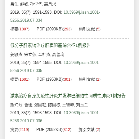
吕佳
赵钢
孙学华
高月求
,
,
,
2019, 35(7): 1591-1593.
DOI:
10.3969/j.issn.1001-
5256.2019.07.034
摘要
PDF (2090KB)
施引文献
(
1807
)
(
293
)
(
5
)
低分子肝素钠治疗肝窦阻塞综合征1例报告
姜敏杰
宋立莎
辛桂杰
高普均
,
,
,
2019, 35(7): 1594-1595.
DOI:
10.3969/j.issn.1001-
5256.2019.07.035
摘要
PDF (1953KB)
施引文献
(
1601
)
(
301
)
(
2
)
激素治疗自身免疫性肝炎并发淋巴细胞性间质性肺炎1例报告
熊玮珏
曹珊
张国艳
陈国栋
王智峰
刘玉兰
,
,
,
,
,
2019, 35(7): 1596-1598.
DOI:
10.3969/j.issn.1001-
5256.2019.07.036
摘要
PDF (2092KB)
施引文献
(
2119
)
(
312
)
(
2
)