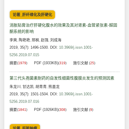
论著_肝纤维化及肝硬化
消胀贴膏治疗肝硬化腹水的效果及其对肾素-血管紧张素-醛固
酮系统的影响
李爽
陶艳艳
邢枫
赵强
刘成海
,
,
,
,
2019, 35(7): 1496-1500.
DOI:
10.3969/j.issn.1001-
5256.2019.07.015
摘要
PDF (1933KB)
施引文献
(
1979
)
(
319
)
(
25
)
第三代头孢菌素耐药的自发性细菌性腹膜炎发生的预测因素
朱龙川
甘达凯
胡青青
熊墨龙
,
,
,
2019, 35(7): 1501-1504.
DOI:
10.3969/j.issn.1001-
5256.2019.07.016
摘要
PDF (1926KB)
施引文献
(
1841
)
(
308
)
(
9
)
论著_肝脏肿瘤