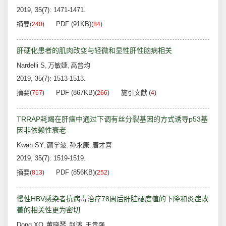
2019, 35(7): 1471-1471.
摘要
PDF (91KB)
(
240
)
(
84
)
肝硬化患者的肌肉改变与轻微和显性肝性脑病相关
Nardelli S
万敏婕
高普均
,
,
2019, 35(7): 1513-1513.
摘要
PDF (867KB)
施引文献
(
767
)
(
266
)
(
4
)
TRRAP耗竭在肝癌中通过下调有丝分裂基因的方式诱导p53基
因非依赖性衰老
Kwan SY
颜学波
孙永康
唐才喜
,
,
,
2019, 35(7): 1519-1519.
摘要
PDF (856KB)
(
813
)
(
252
)
慢性HBV感染者抗病毒治疗78周后肝脏硬度值的下降和炎症改
善的相关性更为密切
Dong XQ
董晓琴
赵鸿
王贵强
,
,
,