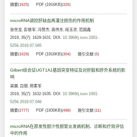
摘要
PDF (1916KB)
(
1625
)
(
326
)
microRNA调控肝缺血再灌注损伤的作用机制
张世龙
彭慈军
冯赞杰
高伟东
段玉灵
范国鑫
,
,
,
,
,
2019, 35(7): 1629-1631.
DOI:
10.3969/j.issn.1001-
5256.2019.07.045
摘要
PDF (1916KB)
施引文献
(
1629
)
(
304
)
(
5
)
Gilbert综合征UGT1A1基因突变特征及对肝脏和肝外系统的影
响
梁晨
白丽
郑素军
,
,
2019, 35(7): 1632-1635.
DOI:
10.3969/j.issn.1001-
5256.2019.07.046
摘要
PDF (1930KB)
施引文献
(
2777
)
(
498
)
(
11
)
microRNA在原发性胆汁性胆管炎发病机制、诊断和疗效评估
中的作用