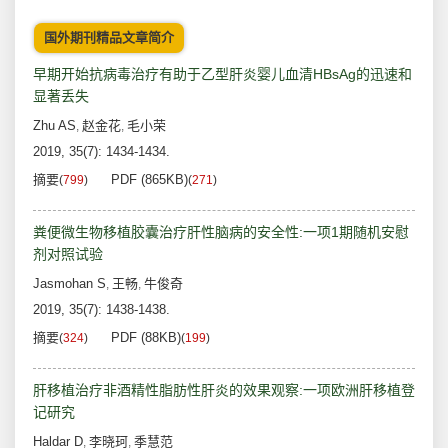
国外期刊精品文章简介
早期开始抗病毒治疗有助于乙型肝炎婴儿血清HBsAg的迅速和
显著丢失
Zhu AS
赵金花
毛小荣
,
,
2019, 35(7): 1434-1434.
摘要
PDF (865KB)
(
799
)
(
271
)
粪便微生物移植胶囊治疗肝性脑病的安全性:一项1期随机安慰
剂对照试验
Jasmohan S
王畅
牛俊奇
,
,
2019, 35(7): 1438-1438.
摘要
PDF (88KB)
(
324
)
(
199
)
肝移植治疗非酒精性脂肪性肝炎的效果观察:一项欧洲肝移植登
记研究
Haldar D
李晓珂
季慧范
,
,