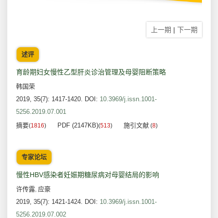
上一期
|
下一期
述评
育龄期妇女慢性乙型肝炎诊治管理及母婴阻断策略
韩国荣
2019, 35(7): 1417-1420.
DOI:
10.3969/j.issn.1001-
5256.2019.07.001
摘要
PDF (2147KB)
施引文献
(
1816
)
(
513
)
(
8
)
专家论坛
慢性HBV感染者妊娠期糖尿病对母婴结局的影响
许传露
应豪
,
2019, 35(7): 1421-1424.
DOI:
10.3969/j.issn.1001-
5256.2019.07.002