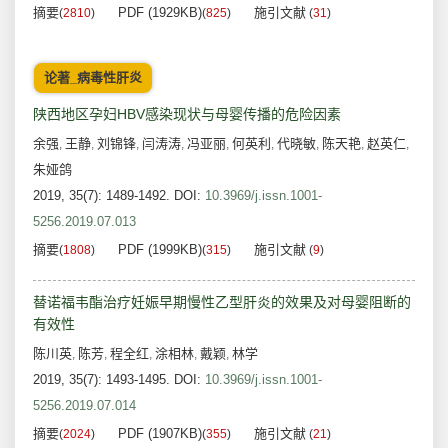
摘要
PDF (1929KB)
施引文献
(
2810
)
(
825
)
(
31
)
论著_病毒性肝炎
陕西地区孕妇HBV感染现状与母婴传播的危险因素
余强
王静
刘锦锋
闫涛涛
冯亚丽
何英利
代晓敏
陈天艳
赵英仁
,
,
,
,
,
,
,
,
,
朱娅鸽
2019, 35(7): 1489-1492.
DOI:
10.3969/j.issn.1001-
5256.2019.07.013
摘要
PDF (1999KB)
施引文献
(
1808
)
(
315
)
(
9
)
替诺福韦酯治疗妊娠早期慢性乙型肝炎的效果及对母婴阻断的
有效性
陈川英
陈芳
程全红
涂相林
戴颖
林学
,
,
,
,
,
2019, 35(7): 1493-1495.
DOI:
10.3969/j.issn.1001-
5256.2019.07.014
摘要
PDF (1907KB)
施引文献
(
2024
)
(
355
)
(
21
)