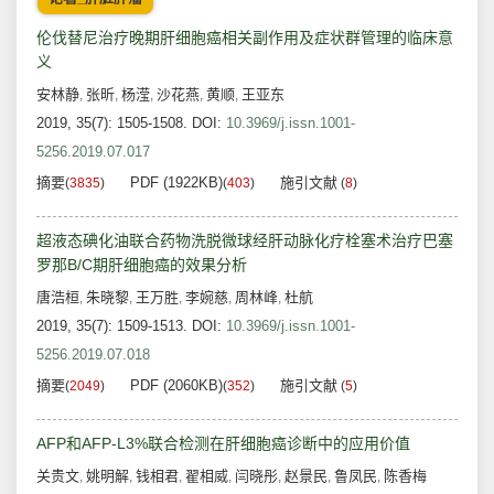
伦伐替尼治疗晚期肝细胞癌相关副作用及症状群管理的临床意
义
安林静
张昕
杨滢
沙花燕
黄顺
王亚东
,
,
,
,
,
2019, 35(7): 1505-1508.
DOI:
10.3969/j.issn.1001-
5256.2019.07.017
摘要
PDF (1922KB)
施引文献
(
3835
)
(
403
)
(
8
)
超液态碘化油联合药物洗脱微球经肝动脉化疗栓塞术治疗巴塞
罗那B/C期肝细胞癌的效果分析
唐浩桓
朱晓黎
王万胜
李婉慈
周林峰
杜航
,
,
,
,
,
2019, 35(7): 1509-1513.
DOI:
10.3969/j.issn.1001-
5256.2019.07.018
摘要
PDF (2060KB)
施引文献
(
2049
)
(
352
)
(
5
)
AFP和AFP-L3%联合检测在肝细胞癌诊断中的应用价值
关贵文
姚明解
钱相君
翟相威
闫晓彤
赵景民
鲁凤民
陈香梅
,
,
,
,
,
,
,