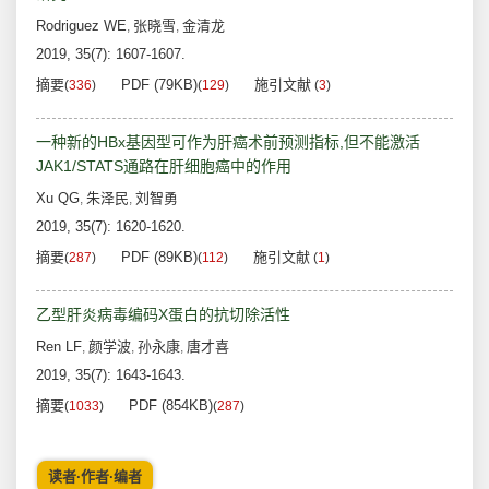
Rodriguez WE
张晓雪
金清龙
,
,
2019, 35(7): 1607-1607.
摘要
PDF (79KB)
施引文献
(
336
)
(
129
)
(
3
)
一种新的HBx基因型可作为肝癌术前预测指标,但不能激活
JAK1/STATS通路在肝细胞癌中的作用
Xu QG
朱泽民
刘智勇
,
,
2019, 35(7): 1620-1620.
摘要
PDF (89KB)
施引文献
(
287
)
(
112
)
(
1
)
乙型肝炎病毒编码X蛋白的抗切除活性
Ren LF
颜学波
孙永康
唐才喜
,
,
,
2019, 35(7): 1643-1643.
摘要
PDF (854KB)
(
1033
)
(
287
)
读者·作者·编者