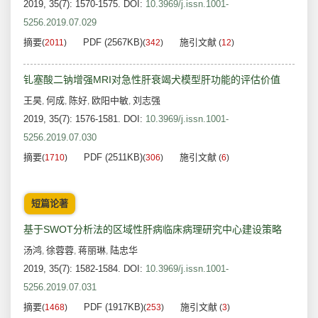
2019, 35(7): 1570-1575.
DOI:
10.3969/j.issn.1001-
5256.2019.07.029
摘要
PDF (2567KB)
施引文献
(
2011
)
(
342
)
(
12
)
钆塞酸二钠增强MRI对急性肝衰竭犬模型肝功能的评估价值
王昊
何成
陈好
欧阳中敏
刘志强
,
,
,
,
2019, 35(7): 1576-1581.
DOI:
10.3969/j.issn.1001-
5256.2019.07.030
摘要
PDF (2511KB)
施引文献
(
1710
)
(
306
)
(
6
)
短篇论著
基于SWOT分析法的区域性肝病临床病理研究中心建设策略
汤鸿
徐蓉蓉
蒋丽琳
陆忠华
,
,
,
2019, 35(7): 1582-1584.
DOI:
10.3969/j.issn.1001-
5256.2019.07.031
摘要
PDF (1917KB)
施引文献
(
1468
)
(
253
)
(
3
)