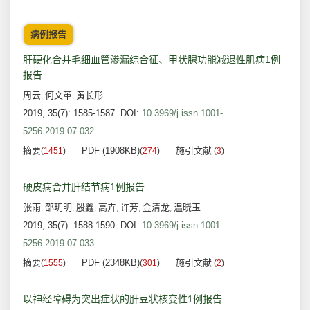
病例报告
肝硬化合并毛细血管渗漏综合征、甲状腺功能减退性肌病1例
报告
周云
何文革
黄长形
,
,
2019, 35(7): 1585-1587.
DOI:
10.3969/j.issn.1001-
5256.2019.07.032
摘要
PDF (1908KB)
施引文献
(
1451
)
(
274
)
(
3
)
硬皮病合并肝结节病1例报告
张雨
邵玥明
殷鑫
高卉
许芳
金清龙
温晓玉
,
,
,
,
,
,
2019, 35(7): 1588-1590.
DOI:
10.3969/j.issn.1001-
5256.2019.07.033
摘要
PDF (2348KB)
施引文献
(
1555
)
(
301
)
(
2
)
以神经障碍为突出症状的肝豆状核变性1例报告