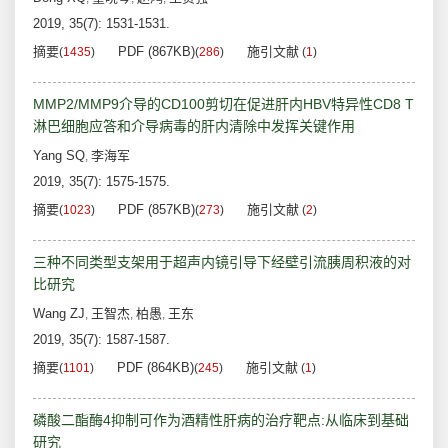
2019, 35(7): 1531-1531.
摘要
PDF (867KB)
施引文献
(
1435
)
(
286
)
(
1
)
MMP2/MMP9介导的CD100剪切在促进肝内HBV特异性CD8 T
淋巴细胞应答和介导病毒的肝内清除中发挥关键作用
Yang SQ
李海军
,
2019, 35(7): 1575-1575.
摘要
PDF (857KB)
施引文献
(
1023
)
(
273
)
(
2
)
三种不同类型支架用于超声内镜引导下经壁引流胰周积液的对
比研究
Wang ZJ
王智杰
柏愚
王东
,
,
,
2019, 35(7): 1587-1587.
摘要
PDF (864KB)
施引文献
(
1101
)
(
245
)
(
1
)
磷酸二酯酶4抑制可作为酒精性肝病的治疗靶点:从临床到基础
研究