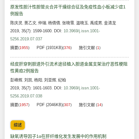
原发性胆汁性胆管炎合并干燥综合征及免疫性血小板减少症1
例报告
陈庆灵
蒉乙文
仲瑞
杨倩倩
张晓雪
温晓玉
禹成男
金清龙
,
,
,
,
,
,
,
2019, 35(7): 1599-1600.
DOI:
10.3969/j.issn.1001-
5256.2019.07.037
摘要
PDF (1931KB)
施引文献
(
1955
)
(
376
)
(
1
)
经皮肝穿刺胆道外引流术途径植入胆道金属支架治疗恶性梗阻
性黄疸2例报告
彭峰辉
刘凯
杨阳
刘亚辉
纪柏
,
,
,
,
2019, 35(7): 1601-1603.
DOI:
10.3969/j.issn.1001-
5256.2019.07.038
摘要
PDF (2046KB)
施引文献
(
1957
)
(
307
)
(
14
)
综述
缺氧诱导因子1α在肝纤维化发生发展中的作用机制