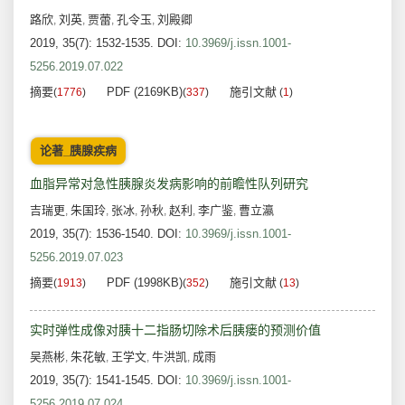
路欣
刘英
贾蕾
孔令玉
刘殿卿
,
,
,
,
2019, 35(7): 1532-1535.
DOI:
10.3969/j.issn.1001-
5256.2019.07.022
摘要
PDF (2169KB)
施引文献
(
1776
)
(
337
)
(
1
)
论著_胰腺疾病
血脂异常对急性胰腺炎发病影响的前瞻性队列研究
吉瑞更
朱国玲
张冰
孙秋
赵利
李广鉴
曹立瀛
,
,
,
,
,
,
2019, 35(7): 1536-1540.
DOI:
10.3969/j.issn.1001-
5256.2019.07.023
摘要
PDF (1998KB)
施引文献
(
1913
)
(
352
)
(
13
)
实时弹性成像对胰十二指肠切除术后胰瘘的预测价值
吴燕彬
朱花敏
王学文
牛洪凯
成雨
,
,
,
,
2019, 35(7): 1541-1545.
DOI:
10.3969/j.issn.1001-
5256.2019.07.024