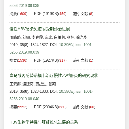
5256.2019.08.038
摘要
PDF (1919KB)
施引文献
(
1609
)
(
459
)
(
8
)
慢性HBV感染免疫耐受期诊治进展
周路路
刘娜
李春霞
东冰
白萧萧
张楠
徐光华
,
,
,
,
,
,
2019, 35(8): 1824-1827.
DOI:
10.3969/j.issn.1001-
5256.2019.08.039
摘要
PDF (1927KB)
施引文献
(
1536
)
(
317
)
(
1
)
富马酸丙酚替诺福韦治疗慢性乙型肝炎的研究现状
王素娜
连建奇
贾战生
张颖
,
,
,
2019, 35(8): 1828-1833.
DOI:
10.3969/j.issn.1001-
5256.2019.08.040
摘要
PDF (2004KB)
施引文献
(
5552
)
(
680
)
(
60
)
HBV生物学特性与肝纤维化进展的关系