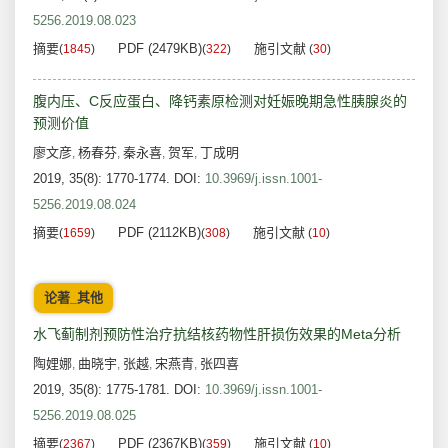
5256.2019.08.023
摘要
PDF (2479KB)
施引文献
(
1845
)
(
322
)
(
30
)
腹内压、C反应蛋白、降钙素原检测对妊娠晚期急性胰腺炎的
预测价值
廖文彦
杨春芬
秦永喜
贺军
丁成明
,
,
,
,
2019, 35(8): 1770-1774.
DOI:
10.3969/j.issn.1001-
5256.2019.08.024
摘要
PDF (2112KB)
施引文献
(
1659
)
(
308
)
(
10
)
论著_其他
水飞蓟制剂预防性治疗抗结核药物性肝损伤效果的Meta分析
陶娌娜
曲晓宇
张越
宋燕青
张四喜
,
,
,
,
2019, 35(8): 1775-1781.
DOI:
10.3969/j.issn.1001-
5256.2019.08.025
摘要
PDF (2367KB)
施引文献
(
2367
)
(
359
)
(
10
)