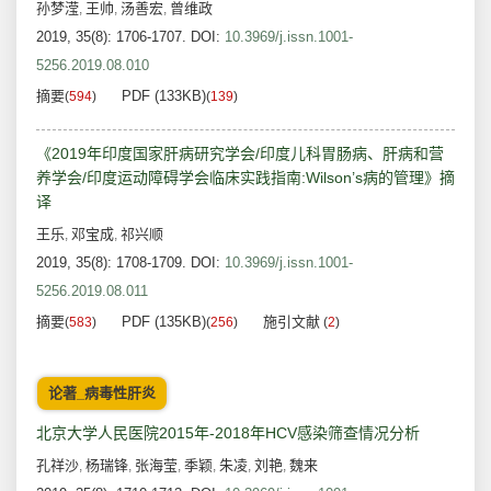
孙梦滢
王帅
汤善宏
曾维政
,
,
,
2019, 35(8): 1706-1707.
DOI:
10.3969/j.issn.1001-
5256.2019.08.010
摘要
PDF (133KB)
(
594
)
(
139
)
《2019年印度国家肝病研究学会/印度儿科胃肠病、肝病和营
养学会/印度运动障碍学会临床实践指南:Wilson’s病的管理》摘
译
王乐
邓宝成
祁兴顺
,
,
2019, 35(8): 1708-1709.
DOI:
10.3969/j.issn.1001-
5256.2019.08.011
摘要
PDF (135KB)
施引文献
(
583
)
(
256
)
(
2
)
论著_病毒性肝炎
北京大学人民医院2015年-2018年HCV感染筛查情况分析
孔祥沙
杨瑞锋
张海莹
季颖
朱凌
刘艳
魏来
,
,
,
,
,
,