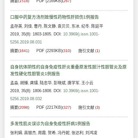
摘要
PDF (2169KB)
(
1518
)
(
267
)
口服中药复方汤剂致慢性药物性肝损伤1例报告
孟存英
刘佳
曹丹
陈文静
袁贝贝
东冰
纪冬
陈延平
,
,
,
,
,
,
,
2019, 35(8): 1803-1805.
DOI:
10.3969/j.issn.1001-
5256.2019.08.031
摘要
PDF (2293KB)
施引文献
(
1641
)
(
310
)
(
1
)
自身抗体阴性的自身免疫性肝炎重叠原发性胆汁性胆管炎及原
发性硬化性胆管炎1例报告
孟淼
胡臻
龚镭
陆忠华
彭晓斌
唐学军
王小云
,
,
,
,
,
,
2019, 35(8): 1806-1808.
DOI:
10.3969/j.issn.1001-
5256.2019.08.032
摘要
PDF (2217KB)
施引文献
(
2098
)
(
327
)
(
3
)
多发性肌炎误诊为自身免疫性肝病1例报告
张利娟
高银杰
周霞
贺希
冯丹妮
张达利
刘鸿凌
,
,
,
,
,
,