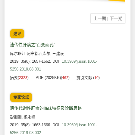
上一期
|
下一期
述评
遗传性肝病之“百变面孔”
库尔班江·阿布都西库尔
王建设
,
2019, 35(8): 1657-1662.
DOI:
10.3969/j.issn.1001-
5256.2019.08.001
摘要
PDF (2028KB)
施引文献
(
2323
)
(
462
)
(
10
)
专家论坛
遗传代谢性肝病的临床特征及诊断思路
彭姗姗
杨永峰
,
2019, 35(8): 1663-1666.
DOI:
10.3969/j.issn.1001-
5256.2019.08.002