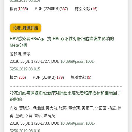
5256.2019.08.014
摘要
PDF (2248KB)
施引文献
(
1935
)
(
337
)
(
16
)
论著_肝脏肿瘤
HBV感染者HBsAg、抗-HBs双阳性对肝细胞癌发生影响的
Meta分析
范梦洁
曾争
,
2019, 35(8): 1723-1727.
DOI:
10.3969/j.issn.1001-
5256.2019.08.015
摘要
PDF (314KB)
施引文献
(
855
)
(
179
)
(
5
)
冷冻消融与微波消融治疗对肝细胞癌患者临床指标和细胞因子
的影响
向姣
贾晓东
卢姗姗
吴大为
张婷
董金珂
黄家干
李茵茵
杨斌
徐
,
,
,
,
,
,
,
,
,
勇
董政
路营
曾珍
陆荫英
,
,
,
,
2019, 35(8): 1728-1733.
DOI:
10.3969/j.issn.1001-
5256.2019.08.016