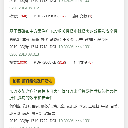
2019, 35(8): 1710-1713.
DOI:
10.3969/j.issn.1001-
5256.2019.08.012
摘要
PDF (2115KB)
施引文献
(
1768
)
(
352
)
(
3
)
基于索磷布韦方案治疗HCV相关性肾小球肾炎的效果和安全性
贺彩妮
李彧
葛蘅
魏伏
马晓桃
王文俊
高宁
段朝阳
纪泛扑
,
,
,
,
,
,
,
,
2019, 35(8): 1714-1718.
DOI:
10.3969/j.issn.1001-
5256.2019.08.013
摘要
PDF (2068KB)
施引文献
(
1830
)
(
318
)
(
5
)
论著_肝纤维化及肝硬化
限流支架治疗经颈静脉肝内门体分流术后复发性或持续性显性
肝性脑病的效果和安全性
何创业
陈辉
吕勇
夏冬东
余天垒
袁旭龙
李凯
王钲钰
牛静
白苇
,
,
,
,
,
,
,
,
,
,
郭文刚
帖君
殷占新
韩国宏
,
,
,
2019, 35(8): 1719-1722.
DOI:
10.3969/j.issn.1001-