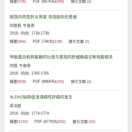
摘要
PDF (887KB)
施引文献
(
726
)
(
260
)
(
2
)
医院内丙型肝炎筛查:寻找缺失的患者
刘丽莉
牛俊奇
,
2019, 35(8): 1739-1739.
摘要
PDF (74KB)
施引文献
(
364
)
(
138
)
(
2
)
甲胎蛋白和转氨酶的比值与更高的肝细胞癌诊断效能相关
刘旭
牛俊奇
,
2019, 35(8): 1765-1765.
摘要
PDF (886KB)
施引文献
(
859
)
(
245
)
(
1
)
ALDH2缺陷促进酒精性肝癌的发生
高沿航
2019, 35(8): 1774-1774.
摘要
PDF (877KB)
施引文献
(
1133
)
(
262
)
(
10
)