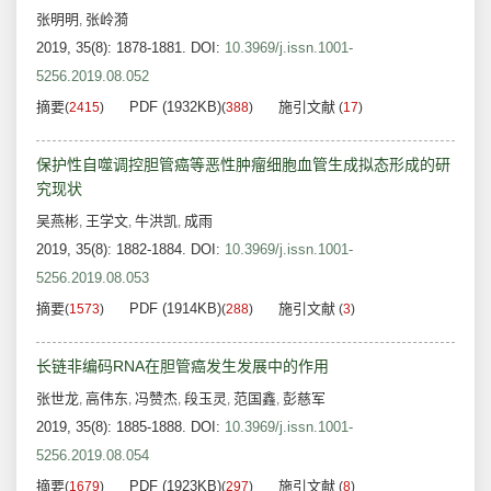
张明明
张岭漪
,
2019, 35(8): 1878-1881.
DOI:
10.3969/j.issn.1001-
5256.2019.08.052
摘要
PDF (1932KB)
施引文献
(
2415
)
(
388
)
(
17
)
保护性自噬调控胆管癌等恶性肿瘤细胞血管生成拟态形成的研
究现状
吴燕彬
王学文
牛洪凯
成雨
,
,
,
2019, 35(8): 1882-1884.
DOI:
10.3969/j.issn.1001-
5256.2019.08.053
摘要
PDF (1914KB)
施引文献
(
1573
)
(
288
)
(
3
)
长链非编码RNA在胆管癌发生发展中的作用
张世龙
高伟东
冯赞杰
段玉灵
范国鑫
彭慈军
,
,
,
,
,
2019, 35(8): 1885-1888.
DOI:
10.3969/j.issn.1001-
5256.2019.08.054
摘要
PDF (1923KB)
施引文献
(
1679
)
(
297
)
(
8
)