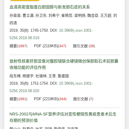
血清高密度脂蛋白胆固醇与新发胆石症的关系
孙苗苗
曹立瀛
孙卫东
刘希宁
崔皓哲
梁明扬
魏垚臣
王万超
刘
,
,
,
,
,
,
,
,
四清
2019, 35(8): 1745-1750.
DOI:
10.3969/j.issn.1001-
5256.2019.08.019
摘要
PDF (2118KB)
施引文献
(
1897
)
(
347
)
(
38
)
放射性核素肝胆显像对腹腔镜联合硬镜微创保胆取石术前胆囊
收缩功能的评估作用
段东峰
杨振宇
杜锡林
王青
鲁建国
,
,
,
,
2019, 35(8): 1751-1754.
DOI:
10.3969/j.issn.1001-
5256.2019.08.020
摘要
PDF (2219KB)
施引文献
(
1891
)
(
344
)
(
7
)
NRS-2002与MNA-SF营养评估对恶性梗阻性黄疸患者术后生
存期的预测价值
韩山山
赵君会
叶军
刘锐
陈伟伟
冯志强