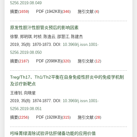
5256.2019.08.049
摘要
PDF (1942KB)
施引文献
(
1659
)
(
346
)
(
4
)
原发性胆汁性胆管炎预后的影响因素
徐黎
郑玥琪
时桢
陈逸云
邵慧江
陈建杰
,
,
,
,
,
2019, 35(8): 1870-1873.
DOI:
10.3969/j.issn.1001-
5256.2019.08.050
摘要
PDF (2098KB)
施引文献
(
2187
)
(
320
)
(
12
)
Treg/Th17、Th1/Th2平衡在自身免疫性肝炎中的免疫学机制
及诊疗新靶点
王维钊
向晓星
,
2019, 35(8): 1874-1877.
DOI:
10.3969/j.issn.1001-
5256.2019.08.051
摘要
PDF (1928KB)
施引文献
(
2256
)
(
315
)
(
28
)
吲哚菁绿清除试验评估肝储备功能的应用价值