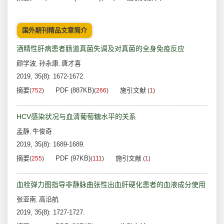
国外期刊精品文章简介
酒精性肝病患者肠道真菌失调及对真菌的全身免疫反应
颜学波
孙永康
唐才喜
,
,
2019, 35(8): 1672-1672.
摘要
PDF (887KB)
施引文献
(
752
)
(
266
)
(
1
)
HCV感染状况与血清葡萄糖水平的关系
孟静
牛俊奇
,
2019, 35(8): 1689-1689.
摘要
PDF (97KB)
施引文献
(
255
)
(
111
)
(
1
)
血栓弹力图指导非静脉曲张性出血肝硬化患者的血液成分使用
张亚南
高沿航
,
2019, 35(8): 1727-1727.