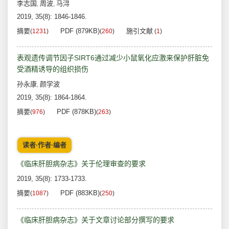
李志国
周波
马浔
,
,
2019, 35(8): 1846-1846.
摘要
PDF (879KB)
施引文献
(
1231
)
(
260
)
(
1
)
表观遗传调节因子SIRT6通过减少小鼠氧化应激来保护肝脏免
受酒精诱导的组织损伤
孙永康
颜学波
,
2019, 35(8): 1864-1864.
摘要
PDF (878KB)
(
976
)
(
263
)
读者·作者·编者
《临床肝胆病杂志》关于伦理审查的要求
2019, 35(8): 1733-1733.
摘要
PDF (883KB)
(
1087
)
(
250
)
《临床肝胆病杂志》关于文章讨论部分撰写的要求