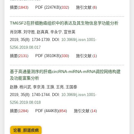
摘要
PDF (2247KB)
施引文献
(
1843
)
(
332
)
(
6
)
TM6SF2在肝细胞癌组织中的表达及其生物信息学功能分析
肖剑寒
刘守胜
赵真真
辛永宁
宣世英
,
,
,
,
2019, 35(8): 1734-1739.
DOI:
10.3969/j.issn.1001-
5256.2019.08.017
摘要
PDF (3810KB)
施引文献
(
2131
)
(
330
)
(
1
)
基于高通量测序的肝癌circRNA-miRNA-mRNA调控网络构建
及功能富集分析
赵静
杨兴武
李京涛
王旗
王亮
王国泰
,
,
,
,
,
2019, 35(8): 1740-1744.
DOI:
10.3969/j.issn.1001-
5256.2019.08.018
摘要
PDF (444KB)
施引文献
(
1284
)
(
854
)
(
14
)
论著_胆道疾病