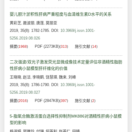
婴儿胆汁淤积性肝病严重程度与血清维生素D水平的关系
黄彩芝
聂波丽
唐莲
莫丽亚
,
,
,
2019, 35(8): 1782-1785.
DOI:
10.3969/j.issn.1001-
5256.2019.08.026
摘要
PDF (2273KB)
施引文献
(
1968
)
(
313
)
(
14
)
二次谐波/双光子激发荧光显微成像技术定量评估非酒精性脂肪
性肝病小鼠模型肝纤维化的价值
王晓晓
赵洁
李晓鹤
饶慧瑛
魏来
刘峰
,
,
,
,
,
2019, 35(8): 1786-1790.
DOI:
10.3969/j.issn.1001-
5256.2019.08.027
摘要
PDF (2847KB)
施引文献
(
2016
)
(
397
)
(
2
)
5-脂氧合酶激活蛋白选择性抑制剂MK886对酒精性肝病小鼠模
型的影响
杨淑娟
郭雅玲
付珊
何英利
赵英仁
田臻
,
,
,
,
,